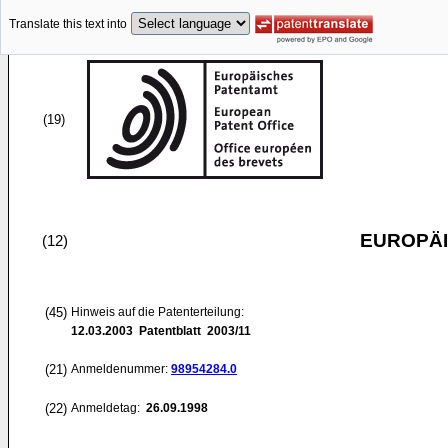
Translate this text into
(19)
EUROPÄI
(12)
(45)
Hinweis auf die Patenterteilung:
12.03.2003
Patentblatt 2003/11
(21)
Anmeldenummer:
98954284.0
(22)
Anmeldetag:
26.09.1998