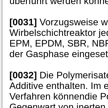
überführt werden könn
[0031]
Vorzugsweise wi
Wirbelschichtreaktor j
EPM, EPDM, SBR, NBR,
der Gasphase eingeset
[0032]
Die Polymerisat
Additive enthalten. Im
Verfahren könnendie Po
Gegenwart von inerten F