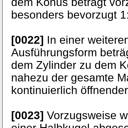
dem Konus beträgt vor
besonders bevorzugt 1:
[0022]
In einer weitere
Ausführungsform beträ
dem Zylinder zu dem K
nahezu der gesamte Ma
kontinuierlich öffnende
[0023]
Vorzugsweise wi
einer Halbkugel abges