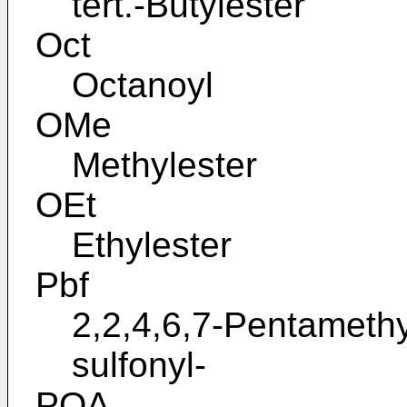
tert.-Butylester
Oct
Octanoyl
OMe
Methylester
OEt
Ethylester
Pbf
2,2,4,6,7-Pentameth
sulfonyl-
POA