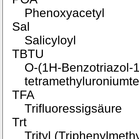
Phenoxyacetyl
Sal
Salicyloyl
TBTU
O-(1H-Benzotriazol-1-
tetramethyluroniumte
TFA
Trifluoressigsäure
Trt
Trityl (Triphenylmethy