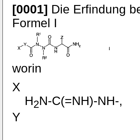
[0001]
Die Erfindung be
Formel I
worin
X
H
N-C(=NH)-NH-,
2
Y