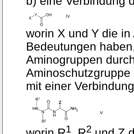
b) eine Verbindung d
worin X und Y die i
Bedeutungen haben, 
Aminogruppen durch
Aminoschutzgruppe g
mit einer Verbindun
1
2
worin R
, R
und Z d