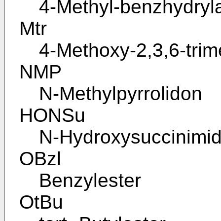
4-Methyl-benzhydryl
Mtr
4-Methoxy-2,3,6-trim
NMP
N-Methylpyrrolidon
HONSu
N-Hydroxysuccinimi
OBzl
Benzylester
OtBu