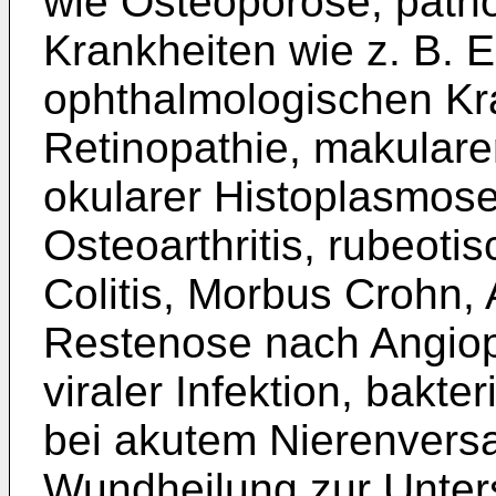
wie Osteoporose, path
Krankheiten wie z. B. 
ophthalmologischen Kra
Retinopathie, makulare
okularer Histoplasmose,
Osteoarthritis, rubeoti
Colitis, Morbus Crohn, 
Restenose nach Angiopl
viraler Infektion, bakteri
bei akutem Nierenvers
Wundheilung zur Unter