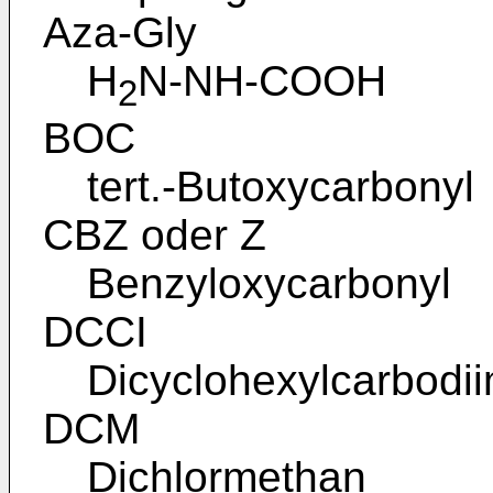
Aza-Gly
H
N-NH-COOH
2
BOC
tert.-Butoxycarbonyl
CBZ oder Z
Benzyloxycarbonyl
DCCI
Dicyclohexylcarbodii
DCM
Dichlormethan