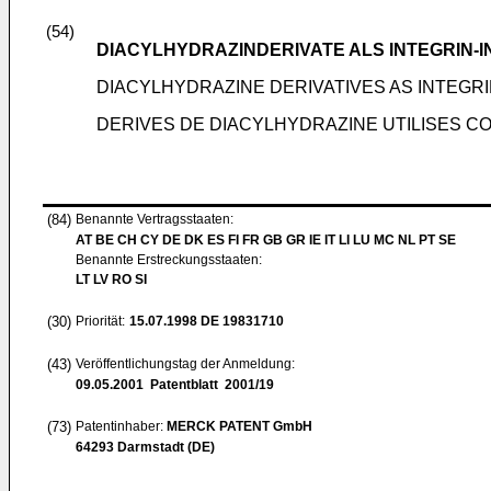
(54)
DIACYLHYDRAZINDERIVATE ALS INTEGRIN-I
DIACYLHYDRAZINE DERIVATIVES AS INTEGRI
DERIVES DE DIACYLHYDRAZINE UTILISES CO
(84)
Benannte Vertragsstaaten:
AT BE CH CY DE DK ES FI FR GB GR IE IT LI LU MC NL PT SE
Benannte Erstreckungsstaaten:
LT LV RO SI
(30)
Priorität:
15.07.1998
DE 19831710
(43)
Veröffentlichungstag der Anmeldung:
09.05.2001
Patentblatt 2001/19
(73)
Patentinhaber:
MERCK PATENT GmbH
64293 Darmstadt (DE)