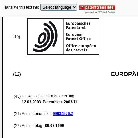
Translate this text into
(19)
EUROPÄI
(12)
(45)
Hinweis auf die Patenterteilung:
12.03.2003
Patentblatt 2003/11
(21)
Anmeldenummer:
99934576.2
(22)
Anmeldetag:
06.07.1999