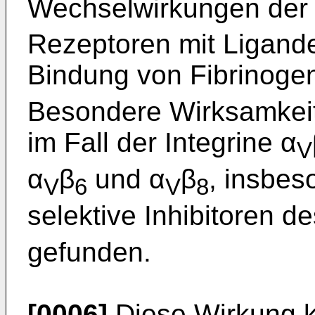
Wechselwirkungen der
Rezeptoren mit Ligand
Bindung von Fibrinoge
Besondere Wirksamkeit
im Fall der Integrine α
V
α
β
und α
β
, insbes
V
6
V
8
selektive Inhibitoren d
gefunden.
[0006]
Diese Wirkung k