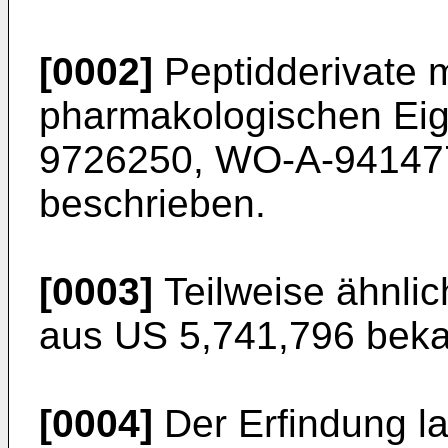
[0002]
Peptidderivate m
pharmakologischen Eig
9726250, WO-A-94147
beschrieben.
[0003]
Teilweise ähnlic
aus US 5,741,796 beka
[0004]
Der Erfindung l