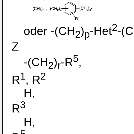
2
oder -(CH
)
-Het
-(
2
p
Z
5
-(CH
)
-R
,
2
r
1
2
R
, R
H,
3
R
H,
5