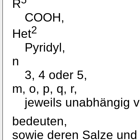
R
COOH,
2
Het
Pyridyl,
n
3, 4 oder 5,
m, o, p, q, r,
jeweils unabhängig v
bedeuten,
sowie deren Salze und 