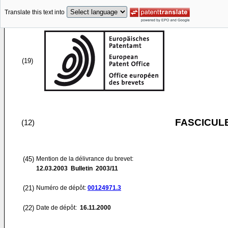
Translate this text into
(19)
FASCICUL
(12)
(45)
Mention de la délivrance du brevet:
12.03.2003
Bulletin 2003/11
(21)
Numéro de dépôt:
00124971.3
(22)
Date de dépôt:
16.11.2000