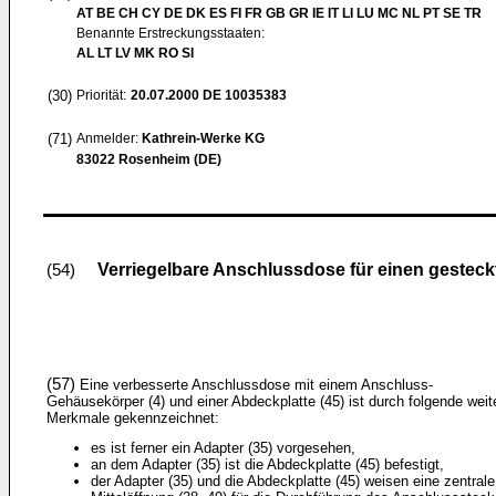
AT BE CH CY DE DK ES FI FR GB GR IE IT LI LU MC NL PT SE TR
Benannte Erstreckungsstaaten:
AL LT LV MK RO SI
(30)
Priorität:
20.07.2000
DE 10035383
(71)
Anmelder:
Kathrein-Werke KG
83022 Rosenheim (DE)
Verriegelbare Anschlussdose für einen gestec
(54)
(57)
Eine verbesserte Anschlussdose mit einem Anschluss-
Gehäusekörper (4) und einer Abdeckplatte (45) ist durch folgende weit
Merkmale gekennzeichnet:
es ist ferner ein Adapter (35) vorgesehen,
an dem Adapter (35) ist die Abdeckplatte (45) befestigt,
der Adapter (35) und die Abdeckplatte (45) weisen eine zentrale