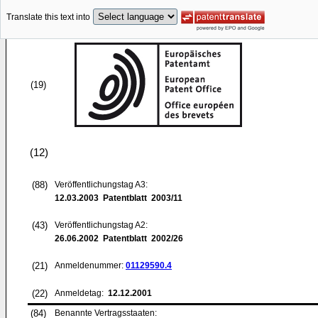
Translate this text into
(19)
(12)
(88)
Veröffentlichungstag A3:
12.03.2003
Patentblatt 2003/11
(43)
Veröffentlichungstag A2:
26.06.2002
Patentblatt 2002/26
(21)
Anmeldenummer:
01129590.4
(22)
Anmeldetag:
12.12.2001
(84)
Benannte Vertragsstaaten: