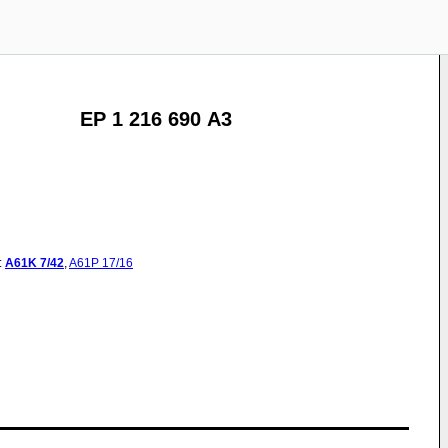
EP 1 216 690 A3
:
A61K
7/42
,
A61P
17/16