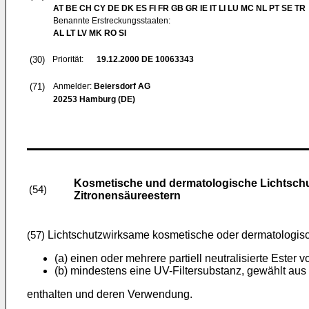
AT BE CH CY DE DK ES FI FR GB GR IE IT LI LU MC NL PT SE TR
Benannte Erstreckungsstaaten:
AL LT LV MK RO SI
(30)
Priorität:
19.12.2000
DE 10063343
(71)
Anmelder:
Beiersdorf AG
20253 Hamburg (DE)
Kosmetische und dermatologische Lichtschut
(54)
Zitronensäureestern
Lichtschutzwirksame kosmetische oder dermatologis
(57)
(a) einen oder mehrere partiell neutralisierte Ester
(b) mindestens eine UV-Filtersubstanz, gewählt aus 
enthalten und deren Verwendung.