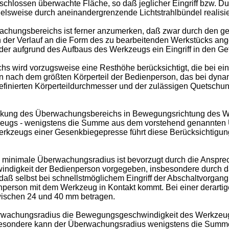
schlossen überwachte Fläche, so daß jeglicher Eingriff bzw. D
ielsweise durch aneinandergrenzende Lichtstrahlbündel realisi
chungsbereichs ist ferner anzumerken, daß zwar durch den ge
n der Verlauf an die Form des zu bearbeitenden Werkstücks angep
 der aufgrund des Aufbaus des Werkzeugs ein Eingriff in den Ge
 wird vorzugsweise eine Resthöhe berücksichtigt, die bei ei
in nach dem größten Körperteil der Bedienperson, das bei dy
finierten Körperteildurchmesser und der zulässigen Quetschun
eckung des Überwachungsbereichs in Bewegungsrichtung des W
rkzeugs - wenigstens die Summe aus dem vorstehend genannten
rwerkzeugs einer Gesenkbiegepresse führt diese Berücksichtig
inimale Überwachungsradius ist bevorzugt durch die Ansprec
windigkeit der Bedienperson vorgegeben, insbesondere durch 
aß selbst bei schnellstmöglichem Eingriff der Abschaltvorgang
nperson mit dem Werkzeug in Kontakt kommt. Bei einer derar
wischen 24 und 40 mm betragen.
erwachungsradius die Bewegungsgeschwindigkeit des Werkzeugs
sbesondere kann der Überwachungsradius wenigstens die Sum