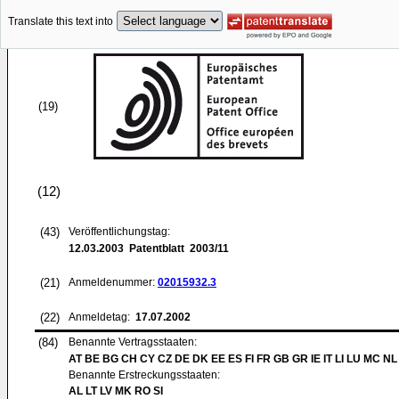
Translate this text into
(19)
(12)
(43)
Veröffentlichungstag:
12.03.2003
Patentblatt 2003/11
(21)
Anmeldenummer:
02015932.3
(22)
Anmeldetag:
17.07.2002
(84)
Benannte Vertragsstaaten:
AT BE BG CH CY CZ DE DK EE ES FI FR GB GR IE IT LI LU MC NL
Benannte Erstreckungsstaaten:
AL LT LV MK RO SI