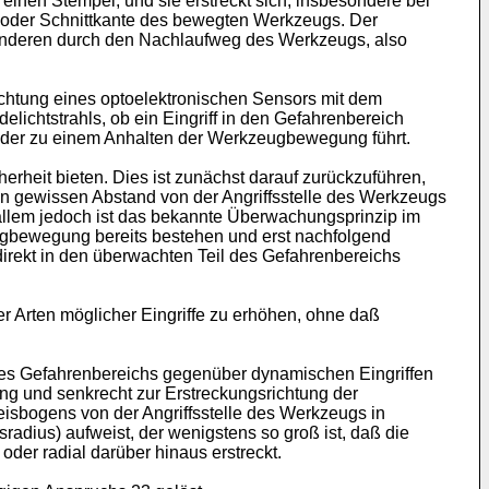
inen Stempel, und sie erstreckt sich, insbesondere bei
e oder Schnittkante des bewegten Werkzeugs. Der
 anderen durch den Nachlaufweg des Werkzeugs, also
chtung eines optoelektronischen Sensors mit dem
chtstrahls, ob ein Eingriff in den Gefahrenbereich
st, der zu einem Anhalten der Werkzeugbewegung führt.
heit bieten. Dies ist zunächst darauf zurückzuführen,
 gewissen Abstand von der Angriffsstelle des Werkzeugs
r allem jedoch ist das bekannte Überwachungsprinzip im
eugbewegung bereits bestehen und erst nachfolgend
irekt in den überwachten Teil des Gefahrenbereichs
er Arten möglicher Eingriffe zu erhöhen, ohne daß
 des Gefahrenbereichs gegenüber dynamischen Eingriffen
g und senkrecht zur Erstreckungsrichtung der
reisbogens von der Angriffsstelle des Werkzeugs in
ius) aufweist, der wenigstens so groß ist, daß die
der radial darüber hinaus erstreckt.