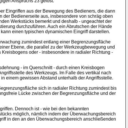
gigen Anspruchs 23 gelöst.
ber Eingriffen aus der Bewegung des Bedieners, die dann
on der Bedienerseite aus, insbesondere von schräg oben
enden Werkstücks bemerkt und deshalb - ungeachtet der
stierung durchzuführen. Auch ein Abrutschen der Hände
nn einen typischen dynamischen Eingriff darstellen.
Überwachung zumindest entlang einer Begrenzungsfläche
ich einer Ebene, die parallel zu der Werkzeugbewegung und
s Kreisbogens oder - insbesondere in radialer Richtung -
sdehnung - im Querschnitt - durch einen Kreisbogen
ngriffsstelle des Werkzeugs. Im Falle des vertikal nach
n einem gewissen Abstand unterhalb der Angriffsstelle.
egrenzungsfläche sich in radialer Richtung zumindest bis
ungsfreie Lücke zwischen der Begrenzungsfläche und der
iffen. Dennoch ist - wie bei den bekannten
kstücks möglich, nämlich indem der Überwachungsbereich
griff in den an den Überwachungsbereich anschließenden