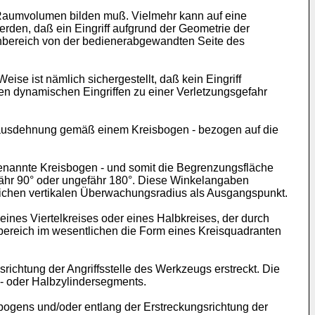
Raumvolumen bilden muß. Vielmehr kann auf eine
den, daß ein Eingriff aufgrund der Geometrie der
enbereich von der bedienerabgewandten Seite des
e ist nämlich sichergestellt, daß kein Eingriff
n dynamischen Eingriffen zu einer Verletzungsgefahr
sausdehnung gemäß einem Kreisbogen - bezogen auf die
enannte Kreisbogen - und somit die Begrenzungsfläche
ähr 90° oder ungefähr 180°. Diese Winkelangaben
ichen vertikalen Überwachungsradius als Ausgangspunkt.
nes Viertelkreises oder eines Halbkreises, der durch
bereich im wesentlichen die Form eines Kreisquadranten
ichtung der Angriffsstelle des Werkzeugs erstreckt. Die
l- oder Halbzylindersegments.
bogens und/oder entlang der Erstreckungsrichtung der