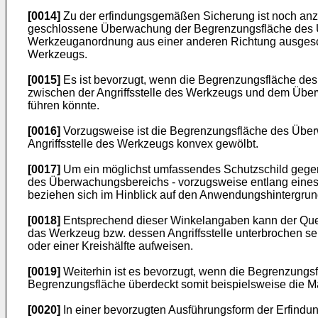
[0014]
Zu der erfindungsgemäßen Sicherung ist noch an
geschlossene Überwachung der Begrenzungsfläche des Übe
Werkzeuganordnung aus einer anderen Richtung ausgeschl
Werkzeugs.
[0015]
Es ist bevorzugt, wenn die Begrenzungsfläche des 
zwischen der Angriffsstelle des Werkzeugs und dem Über
führen könnte.
[0016]
Vorzugsweise ist die Begrenzungsfläche des Übe
Angriffsstelle des Werkzeugs konvex gewölbt.
[0017]
Um ein möglichst umfassendes Schutzschild gegenü
des Überwachungsbereichs - vorzugsweise entlang eines
beziehen sich im Hinblick auf den Anwendungshintergru
[0018]
Entsprechend dieser Winkelangaben kann der Quers
das Werkzeug bzw. dessen Angriffsstelle unterbrochen s
oder einer Kreishälfte aufweisen.
[0019]
Weiterhin ist es bevorzugt, wenn die Begrenzungsf
Begrenzungsfläche überdeckt somit beispielsweise die Ma
[0020]
In einer bevorzugten Ausführungsform der Erfindun