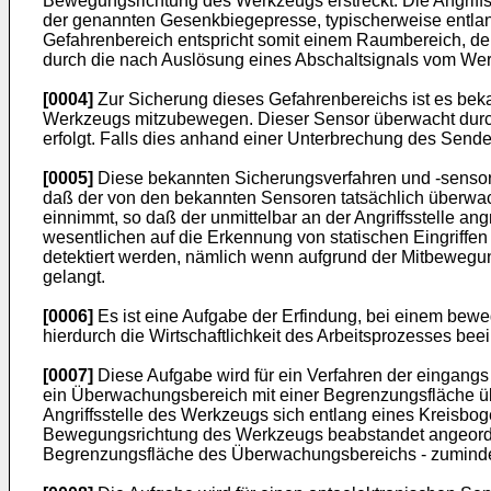
Bewegungsrichtung des Werkzeugs erstreckt. Die Angriffs
der genannten Gesenkbiegepresse, typischerweise entlang
Gefahrenbereich entspricht somit einem Raumbereich, de
durch die nach Auslösung eines Abschaltsignals vom We
[0004]
Zur Sicherung dieses Gefahrenbereichs ist es bek
Werkzeugs mitzubewegen. Dieser Sensor überwacht durch 
erfolgt. Falls dies anhand einer Unterbrechung des Sende
[0005]
Diese bekannten Sicherungsverfahren und -sensoren
daß der von den bekannten Sensoren tatsächlich überwa
einnimmt, so daß der unmittelbar an der Angriffsstelle a
wesentlichen auf die Erkennung von statischen Eingriffe
detektiert werden, nämlich wenn aufgrund der Mitbewegun
gelangt.
[0006]
Es ist eine Aufgabe der Erfindung, bei einem beweg
hierdurch die Wirtschaftlichkeit des Arbeitsprozesses beein
[0007]
Diese Aufgabe wird für ein Verfahren der eingang
ein Überwachungsbereich mit einer Begrenzungsfläche üb
Angriffsstelle des Werkzeugs sich entlang eines Kreisbog
Bewegungsrichtung des Werkzeugs beabstandet angeordnet
Begrenzungsfläche des Überwachungsbereichs - zumindest b