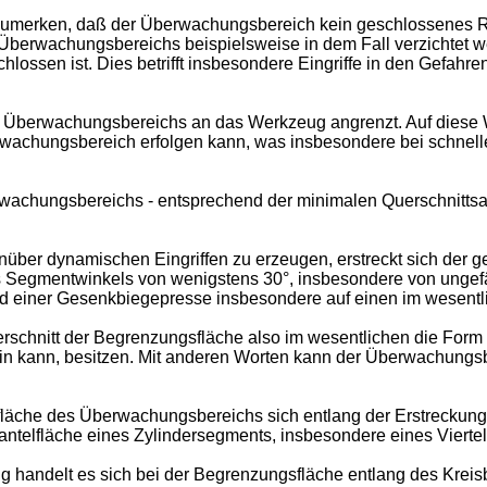
zumerken, daß der Überwachungsbereich kein geschlossenes 
rwachungsbereichs beispielsweise in dem Fall verzichtet wer
ossen ist. Dies betrifft insbesondere Eingriffe in den Gefahr
Überwachungsbereichs an das Werkzeug angrenzt. Auf diese Weis
wachungsbereich erfolgen kann, was insbesondere bei schnelle
rwachungsbereichs - entsprechend der minimalen Querschnitt
ber dynamischen Eingriffen zu erzeugen, erstreckt sich der g
 Segmentwinkels von wenigstens 30°, insbesondere von ungef
nd einer Gesenkbiegepresse insbesondere auf einen im wesentl
chnitt der Begrenzungsfläche also im wesentlichen die Form ei
ein kann, besitzen. Mit anderen Worten kann der Überwachungs
läche des Überwachungsbereichs sich entlang der Erstreckungsr
ntelfläche eines Zylindersegments, insbesondere eines Vierte
g handelt es sich bei der Begrenzungsfläche entlang des Kreis