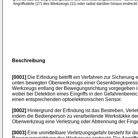
Angriffsstelle (27) des Werkzeugs (11) oder radial darüber hinaus erstreckt.
Beschreibung
[0001]
Die Erfindung betrifft ein Verfahren zur Sicherun
unten bewegten Oberwerkzeugs einer Gesenkbiegepresse,
Werkzeugs entlang der Bewegungsrichtung vorgegeben is
wobei bei Detektion eines Eingriffs in den Gefahrenberei
einen entsprechenden optoelektronischen Sensor.
[0002]
Hintergrund der Erfindung ist das Bestreben, Verl
indem die Bedienperson zu verarbeitende Werkstükke d
Oberwerkzeug eine Verletzung oder Abtrennung der Fing
[0003]
Eine unmittelbare Verletzungsgefahr besteht für d