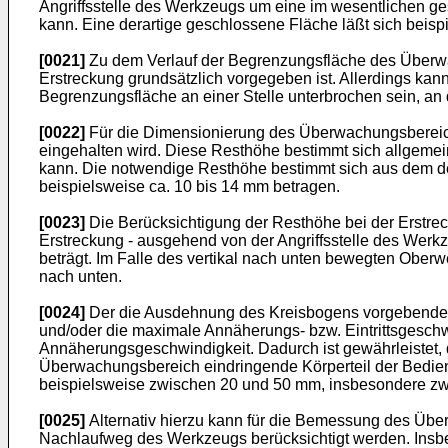
Angriffsstelle des Werkzeugs um eine im wesentlichen ge
kann. Eine derartige geschlossene Fläche läßt sich beisp
[0021]
Zu dem Verlauf der Begrenzungsfläche des Überwa
Erstreckung grundsätzlich vorgegeben ist. Allerdings kan
Begrenzungsfläche an einer Stelle unterbrochen sein, an
[0022]
Für die Dimensionierung des Überwachungsbereichs
eingehalten wird. Diese Resthöhe bestimmt sich allgeme
kann. Die notwendige Resthöhe bestimmt sich aus dem de
beispielsweise ca. 10 bis 14 mm betragen.
[0023]
Die Berücksichtigung der Resthöhe bei der Erstr
Erstreckung - ausgehend von der Angriffsstelle des We
beträgt. Im Falle des vertikal nach unten bewegten Obe
nach unten.
[0024]
Der die Ausdehnung des Kreisbogens vorgebende m
und/oder die maximale Annäherungs- bzw. Eintrittsgesch
Annäherungsgeschwindigkeit. Dadurch ist gewährleistet, d
Überwachungsbereich eindringende Körperteil der Bedie
beispielsweise zwischen 20 und 50 mm, insbesondere z
[0025]
Alternativ hierzu kann für die Bemessung des Üb
Nachlaufweg des Werkzeugs berücksichtigt werden. In