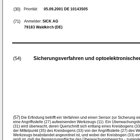
(30)
Priorität:
05.09.2001
DE 10143505
(71)
Anmelder:
SICK AG
79183 Waldkirch (DE)
Sicherungsverfahren und optoelektronische
(54)
(57)
Die Erfindung betrifft ein Verfahren und einen Sensor zur Sicherung 
eine Angriffsstelle (27) aufweisenden Werkzeugs (11). Ein Überwachungsb
(31) wird überwacht, deren Querschnitt sich entlang eines Kreisbogens (33
der Mittelpunkt (35) des Kreisbogens (33) von der Angriffsstelle (27) des
Werkzeugs beabstandet angeordnet ist, und wobei der Kreisbogen (33) ein
groß ist, daß die Begrenzungsfläche des Überwachungsbereichs - zumindest