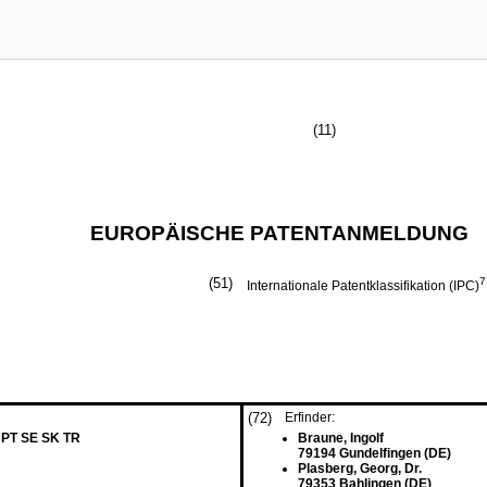
(11)
EUROPÄISCHE PATENTANMELDUNG
(51)
7
Internationale Patentklassifikation (IPC)
(72)
Erfinder:
 PT SE SK TR
Braune, Ingolf
79194 Gundelfingen (DE)
Plasberg, Georg, Dr.
79353 Bahlingen (DE)