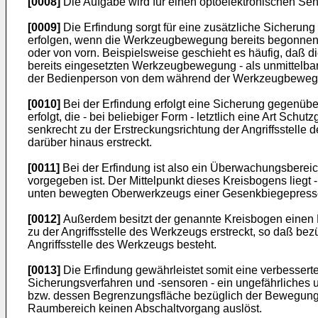
[0008]
Die Aufgabe wird für einen optoelektronischen Se
[0009]
Die Erfindung sorgt für eine zusätzliche Sicheru
erfolgen, wenn die Werkzeugbewegung bereits begonnen h
oder von vorn. Beispielsweise geschieht es häufig, daß 
bereits eingesetzten Werkzeugbewegung - als unmittelbar
der Bedienperson von dem während der Werkzeugbewegung
[0010]
Bei der Erfindung erfolgt eine Sicherung gegenüb
erfolgt, die - bei beliebiger Form - letztlich eine Art S
senkrecht zu der Erstreckungsrichtung der Angriffsstelle 
darüber hinaus erstreckt.
[0011]
Bei der Erfindung ist also ein Überwachungsberei
vorgegeben ist. Der Mittelpunkt dieses Kreisbogens liegt
unten bewegten Oberwerkzeugs einer Gesenkbiegepresse be
[0012]
Außerdem besitzt der genannte Kreisbogen einen Ra
zu der Angriffsstelle des Werkzeugs erstreckt, so daß 
Angriffsstelle des Werkzeugs besteht.
[0013]
Die Erfindung gewährleistet somit eine verbesser
Sicherungsverfahren und -sensoren - ein ungefährliches
bzw. dessen Begrenzungsfläche bezüglich der Bewegungsr
Raumbereich keinen Abschaltvorgang auslöst.