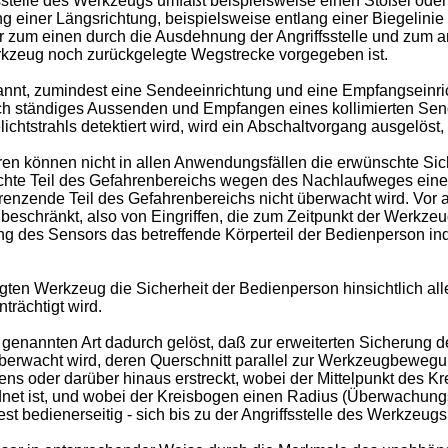
stelle des Werkzeugs umfaßt beispielsweise einen Stößel oder e
 einer Längsrichtung, beispielsweise entlang einer Biegelini
r zum einen durch die Ausdehnung der Angriffsstelle und zum
rkzeug noch zurückgelegte Wegstrecke vorgegeben ist.
annt, zumindest eine Sendeeinrichtung und eine Empfangseinri
ständiges Aussenden und Empfangen eines kollimierten Sendeli
lichtstrahls detektiert wird, wird ein Abschaltvorgang ausgelö
 können nicht in allen Anwendungsfällen die erwünschte Sicher
chte Teil des Gefahrenbereichs wegen des Nachlaufweges einen
ngrenzende Teil des Gefahrenbereichs nicht überwacht wird. Vo
n beschränkt, also von Eingriffen, die zum Zeitpunkt der Werkz
g des Sensors das betreffende Körperteil der Bedienperson ind
ten Werkzeug die Sicherheit der Bedienperson hinsichtlich all
trächtigt wird.
s genannten Art dadurch gelöst, daß zur erweiterten Sicherung
erwacht wird, deren Querschnitt parallel zur Werkzeugbewegun
ens oder darüber hinaus erstreckt, wobei der Mittelpunkt des K
 ist, und wobei der Kreisbogen einen Radius (Überwachungsrad
edienerseitig - sich bis zu der Angriffsstelle des Werkzeugs o