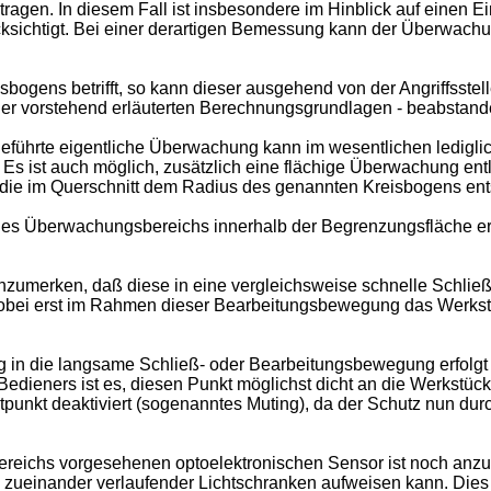
ragen. In diesem Fall ist insbesondere im Hinblick auf einen E
ichtigt. Bei einer derartigen Bemessung kann der Überwachu
isbogens betrifft, so kann dieser ausgehend von der Angriffs
r vorstehend erläuterten Berechnungsgrundlagen - beabstande
geführte eigentliche Überwachung kann im wesentlichen ledigli
. Es ist auch möglich, zusätzlich eine flächige Überwachung 
die im Querschnitt dem Radius des genannten Kreisbogens ents
des Überwachungsbereichs innerhalb der Begrenzungsfläche er
nzumerken, daß diese in eine vergleichsweise schnelle Schli
wobei erst im Rahmen dieser Bearbeitungsbewegung das Werkst
in die langsame Schließ- oder Bearbeitungsbewegung erfolgt
Bedieners ist es, diesen Punkt möglichst dicht an die Werkstü
punkt deaktiviert (sogenanntes Muting), da der Schutz nun d
eichs vorgesehenen optoelektronischen Sensor ist noch anzu
zueinander verlaufender Lichtschranken aufweisen kann. Dies i