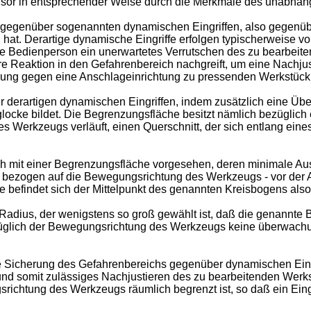
nsor in entsprechender Weise durch die Merkmale des unabhän
ng gegenüber sogenannten dynamischen Eingriffen, also gegenü
at. Derartige dynamische Eingriffe erfolgen typischerweise v
die Bedienperson ein unerwartetes Verrutschen des zu bearbeit
e Reaktion in den Gefahrenbereich nachgreift, um eine Nachju
 gegen eine Anschlageinrichtung zu pressenden Werkstück ka
er derartigen dynamischen Eingriffen, indem zusätzlich eine 
chutzglocke bildet. Die Begrenzungsfläche besitzt nämlich bezügl
des Werkzeugs verläuft, einen Querschnitt, der sich entlang eine
ch mit einer Begrenzungsfläche vorgesehen, deren minimale Au
 - bezogen auf die Bewegungsrichtung des Werkzeugs - vor der A
findet sich der Mittelpunkt des genannten Kreisbogens also i
dius, der wenigstens so groß gewählt ist, daß die genannte B
bezüglich der Bewegungsrichtung des Werkzeugs keine überwach
te Sicherung des Gefahrenbereichs gegenüber dynamischen Eingr
 und somit zulässiges Nachjustieren des zu bearbeitenden Wer
ichtung des Werkzeugs räumlich begrenzt ist, so daß ein Ein