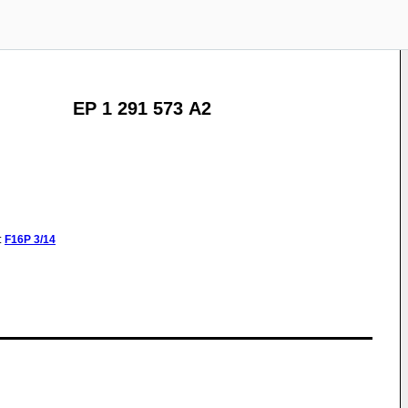
EP 1 291 573 A2
:
F16P
3/14