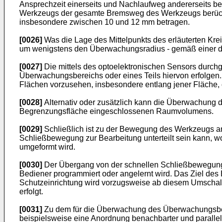
Ansprechzeit einerseits und Nachlaufweg andererseits bet
Werkzeugs der gesamte Bremsweg des Werkzeugs berücks
insbesondere zwischen 10 und 12 mm betragen.
[0026]
Was die Lage des Mittelpunkts des erläuterten Kre
um wenigstens den Überwachungsradius - gemäß einer de
[0027]
Die mittels des optoelektronischen Sensors durch
Überwachungsbereichs oder eines Teils hiervon erfolgen
Flächen vorzusehen, insbesondere entlang jener Fläche, 
[0028]
Alternativ oder zusätzlich kann die Überwachung 
Begrenzungsfläche eingeschlossenen Raumvolumens.
[0029]
Schließlich ist zu der Bewegung des Werkzeugs a
Schließbewegung zur Bearbeitung unterteilt sein kann, 
umgeformt wird.
[0030]
Der Übergang von der schnellen Schließbewegung 
Bediener programmiert oder angelernt wird. Das Ziel des 
Schutzeinrichtung wird vorzugsweise ab diesem Umschalt
erfolgt.
[0031]
Zu dem für die Überwachung des Überwachungsber
beispielsweise eine Anordnung benachbarter und parallel 