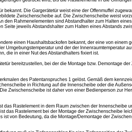
ür bekannt. Die Gargerätetür weist eine der Offenmuffel zugew
ildete Zwischenscheibe auf. Die Zwischenscheibe weist vorz
f. An den Rahmenelementen sind Abstandhalter zum Halten eine
en Seite jeweils Abstandshalter zum Halten eines Abstands z
besondere einen Haushaltsbackofen bekannt, der eine von ein
 der Umgebungstemperatur und der der Innenraumtemperatur ausg
die in einer Nut des Abstandhalters fixiert ist.
ätetür bereitzustellen, bei der die Montage bzw. Demontage de
Merkmalen des Patentanspruches 1 gelöst. Gemäß dem kennzeic
wischenscheibe in Richtung auf die Innenscheibe oder die Auße
. Die Zwischenscheibe ist daher von einer Bedienperson zur 
ng ist das Rastelement in dem Raum zwischen der Innenscheibe 
ist das Rastelement bei der Montage der Zwischenscheibe lei
Dies ist von Bedeutung, da die Montage/Demontage der Zwische