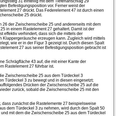
dungssteg 31 einteilig mit dem Tiefenanschlag 29
ten Befestigungsposition vor. Ferner weist der
element 27 drückt. Das Federelement 47 ist durch einen
schenscheibe 25 drückt.
ten 26 der Zwischenscheibe 25 und andererseits mit dem
25 in einem Rastelement 27 gehaltert. Damit ist der
effektiv verhindert, dass sich die mittels der
 Klappergeräusche erzeugen kann. Zugleich wird mittels
gt, wie er in der Figur 3 gezeigt ist. Durch diesen Spalt
telement 27 aus seiner Befestigungsposition gebracht ist
e Schrägfläche 43 auf, die mit einer Kante der
em Rastelement 27 führbar ist.
t die Zwischenscheibe 25 aus dem Türdeckel 3
n Türdeckel 3 zu bewegt und in diesen eingesetzt;
auffolgendes Drücken der Zwischenscheibe 25 auf die
wieder zurück, sobald die Zwischenscheibe 25 mit den
, dass zunächst die Rastelemente 27 beispielsweise
 aus dem Türdeckel 3 zu nehmen, wird durch den Spalt 50
ift und mit dem die Zwischenscheibe 25 aus dem Türdeckel