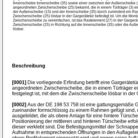
Innenscheibe Innenscheibe (35) sowie einer zwischen der Außenscheibe (
angeordneten Zwischenscheibe (25) bekannt, die in einem Türträger (3) ei
der Außenscheibe (15) und der Innenscheibe (35) durch zumindest ein Raste
Zwischenscheibe (25) lösbar in der Gargerätetür befestigt ist. Um die Mo
Zwischenscheibe zu vereinfachen, ist das Rastelement (27) in der Gargerätet
Zwischenscheibe (25) in Richtung auf die Innenscheibe (35) oder die Auß
lösbar.
Beschreibung
[0001]
Die vorliegende Erfindung betrifft eine Gargeräte
angeordneten Zwischenscheibe, die in einem Türträger e
festgelegt ist, mit dem die Zwischenscheibe lösbar in der G
[0002]
Aus der DE 198 53 758 ist eine gattungsgemäße Garg
zueinander formschlüssig zu einem Rahmen gefügt sind, der
ausgebildet, die als obere Anlage für eine hintere Türs
Positionierung der mittleren und hinteren Türscheibe erfo
dieser verklebt sind. Die Befestigungsmittel der Schnapp
Aufnahme in entsprechenden Öffnungen in den Auflageleist
obere Profilelement eingesetzt wird und gegen seine Aufl