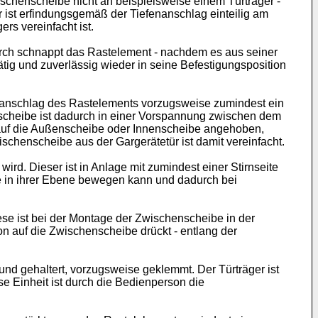
wischenscheibe nicht an beispielsweise einem Türträger -
r ist erfindungsgemäß der Tiefenanschlag einteilig am
rs vereinfacht ist.
rch schnappt das Rastelement - nachdem es aus seiner
ätig und zuverlässig wieder in seine Befestigungsposition
fenanschlag des Rastelements vorzugsweise zumindest ein
scheibe ist dadurch in einer Vorspannung zwischen dem
 auf die Außenscheibe oder Innenscheibe angehoben,
schenscheibe aus der Gargerätetür ist damit vereinfacht.
rd. Dieser ist in Anlage mit zumindest einer Stirnseite
be in ihrer Ebene bewegen kann und dadurch bei
ese ist bei der Montage der Zwischenscheibe in der
on auf die Zwischenscheibe drückt - entlang der
nd gehaltert, vorzugsweise geklemmt. Der Türträger ist
e Einheit ist durch die Bedienperson die