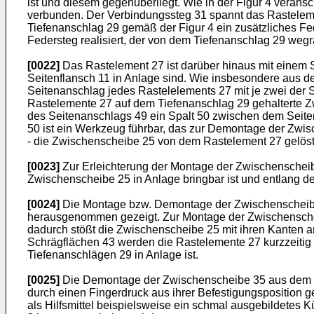
ist und diesem gegenüberliegt. Wie in der Figur 4 verans
verbunden. Der Verbindungssteg 31 spannt das Rastelement
Tiefenanschlag 29 gemäß der Figur 4 ein zusätzliches F
Federsteg realisiert, der von dem Tiefenanschlag 29 weg
[0022]
Das Rastelement 27 ist darüber hinaus mit einem S
Seitenflansch 11 in Anlage sind. Wie insbesondere aus de
Seitenanschlag jedes Rastelelements 27 mit je zwei der Sti
Rastelemente 27 auf dem Tiefenanschlag 29 gehalterte Z
des Seitenanschlags 49 ein Spalt 50 zwischen dem Seitenfl
50 ist ein Werkzeug führbar, das zur Demontage der Zwis
- die Zwischenscheibe 25 von dem Rastelement 27 gelös
[0023]
Zur Erleichterung der Montage der Zwischenscheibe
Zwischenscheibe 25 in Anlage bringbar ist und entlang de
[0024]
Die Montage bzw. Demontage der Zwischenscheibe 25
herausgenommen gezeigt. Zur Montage der Zwischenscheib
dadurch stößt die Zwischenscheibe 25 mit ihren Kanten 
Schrägflächen 43 werden die Rastelemente 27 kurzzeitig 
Tiefenanschlägen 29 in Anlage ist.
[0025]
Die Demontage der Zwischenscheibe 35 aus dem Tür
durch einen Fingerdruck aus ihrer Befestigungsposition 
als Hilfsmittel beispielsweise ein schmal ausgebildetes