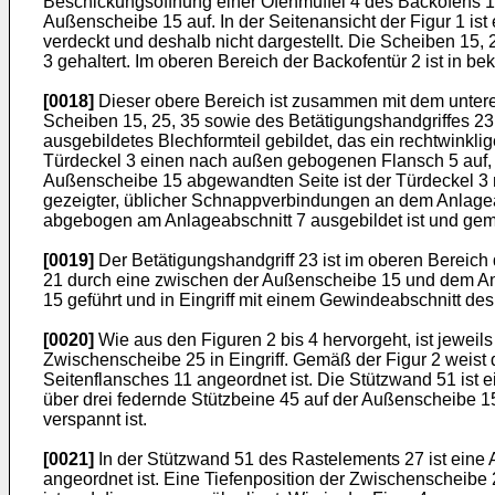
Beschickungsöffnung einer Ofenmuffel 4 des Backofens 1
Außenscheibe 15 auf. In der Seitenansicht der Figur 1 is
verdeckt und deshalb nicht dargestellt. Die Scheiben 15,
3 gehaltert. Im oberen Bereich der Backofentür 2 ist in b
[0018]
Dieser obere Bereich ist zusammen mit dem unteren 
Scheiben 15, 25, 35 sowie des Betätigungshandgriffes 23 
ausgebildetes Blechformteil gebildet, das ein rechtwink
Türdeckel 3 einen nach außen gebogenen Flansch 5 auf, 
Außenscheibe 15 abgewandten Seite ist der Türdeckel 3 mi
gezeigter, üblicher Schnappverbindungen an dem Anlageabsc
abgebogen am Anlageabschnitt 7 ausgebildet ist und gemä
[0019]
Der Betätigungshandgriff 23 ist im oberen Bereich
21 durch eine zwischen der Außenscheibe 15 und dem An
15 geführt und in Eingriff mit einem Gewindeabschnitt de
[0020]
Wie aus den Figuren 2 bis 4 hervorgeht, ist jewei
Zwischenscheibe 25 in Eingriff. Gemäß der Figur 2 weis
Seitenflansches 11 angeordnet ist. Die Stützwand 51 ist 
über drei federnde Stützbeine 45 auf der Außenscheibe 
verspannt ist.
[0021]
In der Stützwand 51 des Rastelements 27 ist eine 
angeordnet ist. Eine Tiefenposition der Zwischenscheibe 