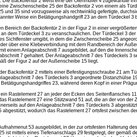
. Die Backofentür 2 weist eine der Ofenmuffel 4 zugewandte I
t eine Zwischenscheibe 25 der Backofentür 2 von einem als Türd
 25 und 35 sind vorzugsweise als rechtwinklig gefertigte, durc
ekannter Weise ein Betätigungshandgriff 23 an dem Türdeckel 3 b
Bereich der Backofentür 2 in der Figur 2 in einer vergrößerten
an dem Türdeckel 3 zu veranschaulichen. Der Türdeckel 3 der Ba
liges Sichtfenster umgibt, in dem die Zwischenscheibe 25 angeo
der über eine Klebeverbindung mit dem Randbereich der Außens
t einem Anlageabschnitt 7 ausgebildet, auf den die Innenscheibe
hnitt 7 gehaltert. Der Anlageabschnitt 7 des Türdeckels 3 setz
ß der Figur 2 auf der Außenscheibe 15 liegt.
 der Backofentür 2 mittels einer Befestigungsschraube 21 am Tü
lageabschnitt 7 des Türdeckels 3 angeordnete Distanzhülse 1
s Betätigungshandgriffes 23, während deren Kopf in einer Prägu
ls ein Rastelement 27 an jeder der Ecken des Seitenflansches 1
t das Rastelement 27 eine Stützwand 51 auf, die an der von de
einerseits auf den Anlageabschnitt 7 des Türdeckels 3 abgestütz
15 abgestützt, wodurch das Rastelement 27 ortsfest zwischen d
Aufnahmenut 53 ausgebildet, in der zur ortsfesten Halterung de
25 ist mittels eines Tiefenanschlags 29 festgelegt, der gemäß d