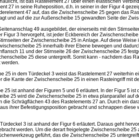
chaulicht, ist das Rastelement 27 über einen elastischen Verbin
 27 in seine Ruheposition, d.h. in seiner in der Figur 4 gezeig
ederelement 47 auf, das die Zwischenscheibe 25 gegen das Rast
ragt und auf die zur Außenscheibe 15 gewandten Seite der Zwi
eitenanschlag 49 ausgebildet, der einerseits mit den Stirnsei
r Figur 3 hervorgeht, ist jeder Eckbereich der Zwischenscheibe 
rnseiten der Zwischenscheibe 25 in Anlage. Auf diese Weise ist 
wischenscheibe 25 innerhalb ihrer Ebene bewegen und dadurch
ansch 11 und der Stirnseite 26 der Zwischenscheibe 25 festgele
chenscheibe 25 diese untergreift. Somit kann - nachdem das Ras
t werden.
 25 in dem Türdeckel 3 weist das Rastelement 27 weiterhin ein
r die Kante der Zwischenscheibe 25 in einen Rasteingriff mit d
 ist anhand der Figuren 5 und 6 erläutert. In der Figur 5 is
e 25 wird die Zwischenscheibe 25 in etwa planparallel auf de
an die Schrägflächen 43 des Rastelements 27 an. Durch ein dar
aus ihrer Befestigungsposition gebracht und schnappen diese 
deckel 3 ist anhand der Figur 6 erläutert. Daraus geht hervor
gebracht werden. Um die derart freigelegte Zwischenscheibe 25
 Küchenwerkzeug geführt, das die Zwischenscheibe 25 untergre