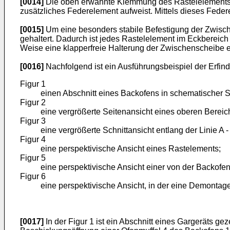
[0014]
Die oben erwähnte Klemmung des Rastelelements zw
zusätzliches Federelement aufweist. Mittels dieses Feder
[0015]
Um eine besonders stabile Befestigung der Zwische
gehaltert. Dadurch ist jedes Rastelelement im Eckbereich 
Weise eine klapperfreie Halterung der Zwischenscheibe er
[0016]
Nachfolgend ist ein Ausführungsbeispiel der Erfind
Figur 1
einen Abschnitt eines Backofens in schematischer Se
Figur 2
eine vergrößerte Seitenansicht eines oberen Bereich
Figur 3
eine vergrößerte Schnittansicht entlang der Linie A -
Figur 4
eine perspektivische Ansicht eines Rastelements;
Figur 5
eine perspektivische Ansicht einer von der Backofe
Figur 6
eine perspektivische Ansicht, in der eine Demontag
[0017]
In der Figur 1 ist ein Abschnitt eines Gargeräts ge