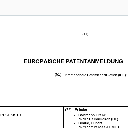
(11)
EUROPÄISCHE PATENTANMELDUNG
(51)
7
Internationale Patentklassifikation (IPC)
(72)
Erfinder:
 PT SE SK TR
Bartmann, Frank
76707 Hambrücken (DE)
Giraud, Hubert
76297 Stutensee-Fr. (DE)