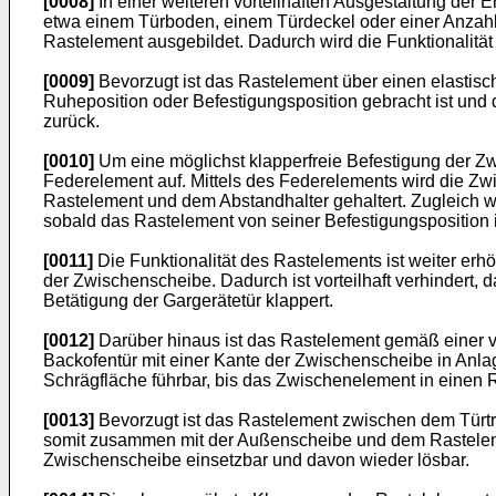
[0008]
In einer weiteren vorteilhaften Ausgestaltung der 
etwa einem Türboden, einem Türdeckel oder einer Anzahl v
Rastelement ausgebildet. Dadurch wird die Funktionalität 
[0009]
Bevorzugt ist das Rastelement über einen elastis
Ruheposition oder Befestigungsposition gebracht ist und d
zurück.
[0010]
Um eine möglichst klapperfreie Befestigung der Zw
Federelement auf. Mittels des Federelements wird die Z
Rastelement und dem Abstandhalter gehaltert. Zugleich 
sobald das Rastelement von seiner Befestigungsposition i
[0011]
Die Funktionalität des Rastelements ist weiter erh
der Zwischenscheibe. Dadurch ist vorteilhaft verhindert
Betätigung der Gargerätetür klappert.
[0012]
Darüber hinaus ist das Rastelement gemäß einer vo
Backofentür mit einer Kante der Zwischenscheibe in Anlag
Schrägfläche führbar, bis das Zwischenelement in einen 
[0013]
Bevorzugt ist das Rastelement zwischen dem Türträ
somit zusammen mit der Außenscheibe und dem Rastelement 
Zwischenscheibe einsetzbar und davon wieder lösbar.