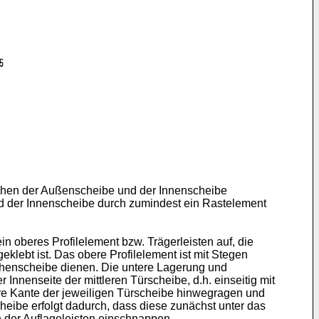
ischen der Außenscheibe und der Innenscheibe
nd der Innenscheibe durch zumindest ein Rastelement
n oberes Profilelement bzw. Trägerleisten auf, die
klebt ist. Das obere Profilelement ist mit Stegen
schenscheibe dienen. Die untere Lagerung und
Innenseite der mittleren Türscheibe, d.h. einseitig mit
tere Kante der jeweiligen Türscheibe hinwegragen und
heibe erfolgt dadurch, dass diese zunächst unter das
n der Auflageleisten einschnappen.