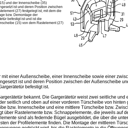
15) und der Innenscheibe (35)
ngesetzt ist und deren Position zwischen
lement (27) festgelegt ist, mit dem die
ntage bzw. Demontage der
ür befestigt ist und ist die
enscheibe (15) von dem Rastelement (27)
tür mit einer Außenscheibe, einer Innenscheibe sowie einer zw
ingesetzt ist und deren Position zwischen der Außenscheibe u
argerätetür befestigt ist.
erätetür bekannt. Die Gargerätetür weist zwei seitliche und ei
 seitlich und oben auf einer vorderen Türscheibe von hinten ge
cheibe bzw. Innenscheibe und eine mittlere Türscheibe bzw. Zwi
lgt über Rastelemente bzw. Schnappelemente, die jeweils auf der 
elemente sind als federnde Bügel ausgebildet, die über die un
en der Profilelemente finden. Die Montage der mittleren Türsc
agerungen gedrückt wird, bis die Rastelemente in die Öffnunge