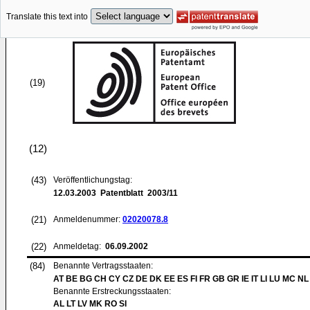
Translate this text into
(19)
(12)
(43)
Veröffentlichungstag:
12.03.2003
Patentblatt 2003/11
(21)
Anmeldenummer:
02020078.8
(22)
Anmeldetag:
06.09.2002
(84)
Benannte Vertragsstaaten:
AT BE BG CH CY CZ DE DK EE ES FI FR GB GR IE IT LI LU MC NL
Benannte Erstreckungsstaaten:
AL LT LV MK RO SI