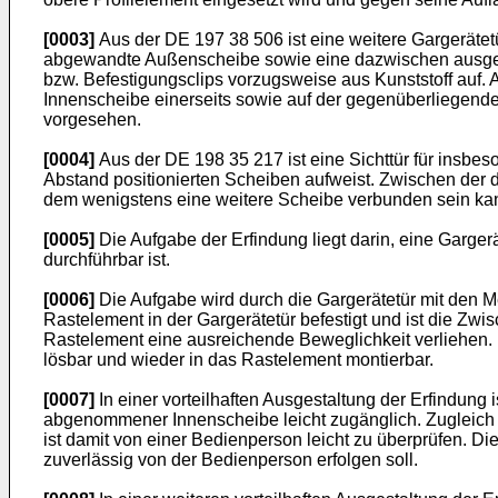
[0003]
Aus der DE 197 38 506 ist eine weitere Gargerätet
abgewandte Außenscheibe sowie eine dazwischen ausgeb
bzw. Befestigungsclips vorzugsweise aus Kunststoff au
Innenscheibe einerseits sowie auf der gegenüberliegend
vorgesehen.
[0004]
Aus der DE 198 35 217 ist eine Sichttür für ins
Abstand positionierten Scheiben aufweist. Zwischen der
dem wenigstens eine weitere Scheibe verbunden sein kann, 
[0005]
Die Aufgabe der Erfindung liegt darin, eine Garger
durchführbar ist.
[0006]
Die Aufgabe wird durch die Gargerätetür mit den 
Rastelement in der Gargerätetür befestigt und ist die Z
Rastelement eine ausreichende Beweglichkeit verliehen
lösbar und wieder in das Rastelement montierbar.
[0007]
In einer vorteilhaften Ausgestaltung der Erfindu
abgenommener Innenscheibe leicht zugänglich. Zugleich 
ist damit von einer Bedienperson leicht zu überprüfen. 
zuverlässig von der Bedienperson erfolgen soll.