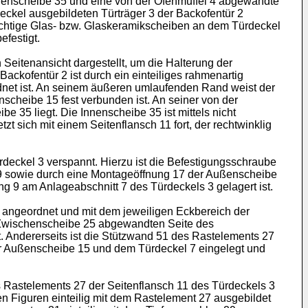
nnenscheibe 35 und eine von der Ofenmuffel 4 abgewandte
eckel ausgebildeten Türträger 3 der Backofentür 2
hsichtige Glas- bzw. Glaskeramikscheiben an dem Türdeckel
efestigt.
 Seitenansicht dargestellt, um die Halterung der
ckofentür 2 ist durch ein einteiliges rahmenartig
rdnet ist. An seinem äußeren umlaufenden Rand weist der
cheibe 15 fest verbunden ist. An seiner von der
 35 liegt. Die Innenscheibe 35 ist mittels nicht
t sich mit einem Seitenflansch 11 fort, der rechtwinklig
rdeckel 3 verspannt. Hierzu ist die Befestigungsschraube
9 sowie durch eine Montageöffnung 17 der Außenscheibe
ng 9 am Anlageabschnitt 7 des Türdeckels 3 gelagert ist.
1 angeordnet und mit dem jeweiligen Eckbereich der
r Zwischenscheibe 25 abgewandten Seite des
t. Andererseits ist die Stützwand 51 des Rastelements 27
er Außenscheibe 15 und dem Türdeckel 7 eingelegt und
s Rastelements 27 der Seitenflansch 11 des Türdeckels 3
en Figuren einteilig mit dem Rastelement 27 ausgebildet