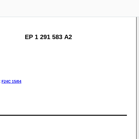
EP 1 291 583 A2
:
F24C
15/04