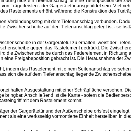
Erfindung muß ein Tiefenanschlag für eine Tiefenposition der Z
on Trägerleisten - der Gargerätetür ausgebildet sein. Vielmeh
des Rastelements erhöht, während die Konstruktion des Türträge
chen Verbindungssteg mit dem Tiefenanschlag verbunden. Dadu
ie Zwischenscheibe auf den Tiefenanschlag gelegt ist - selbstt
ischenscheibe in der Gargerätetür zu erhalten, weist der Tie
wischenscheibe gegen das Rastelement gedrückt. Die Zwischen
wird die Zwischenscheibe durch das Federelement in Richtung
n eine Freigabeposition gebracht ist. Die Herausnahme der Zwi
öht, indem das Rastelement mit einem Seitenanschlag versehen wi
, dass sich die auf dem Tiefenanschlag liegende Zwischenschei
rteilhaften Ausgestaltung mit einer Schrägfläche versehen. Di
e bringbar. Anschließend ist die Kante - sofern die Bedienpers
Rasteingriff mit dem Rastelement kommt.
ger der Gargerätetür und der Außenscheibe ortsfest eingelegt u
als eine werksseitig vormontierte Einheit herstellbar. In dies