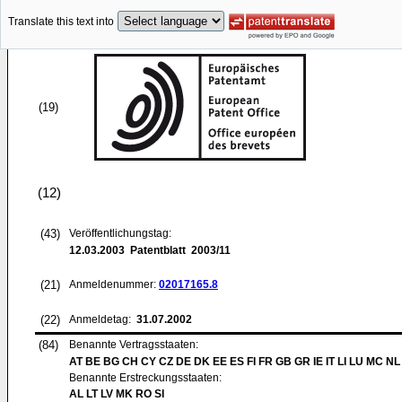
Translate this text into
(19)
(12)
(43)
Veröffentlichungstag:
12.03.2003
Patentblatt 2003/11
(21)
Anmeldenummer:
02017165.8
(22)
Anmeldetag:
31.07.2002
(84)
Benannte Vertragsstaaten:
AT BE BG CH CY CZ DE DK EE ES FI FR GB GR IE IT LI LU MC NL
Benannte Erstreckungsstaaten:
AL LT LV MK RO SI