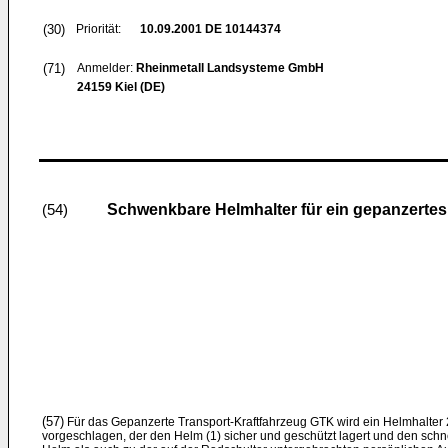
(30)
Priorität:
10.09.2001
DE 10144374
(71)
Anmelder:
Rheinmetall Landsysteme GmbH
24159 Kiel (DE)
Schwenkbare Helmhalter für ein gepanzertes
(54)
(57)
Für das Gepanzerte Transport-Kraftfahrzeug GTK wird ein Helmhalter
vorgeschlagen, der den Helm (1) sicher und geschützt lagert und den schn