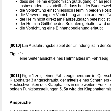
dass die Helme ergonomisch gut zugänglich an jedem 
Insbesondere ist vorteilhaft, dass bei der Bundesw
die Vorrichtung einschliesslich Helm in beiden Posi
die Verwendung der Vorrichtung auch in anderen Fa
der Helm nicht direkt am Fahrzeugdach befestigt is
der Helm in Griffhöhe des Soldaten gehaltert wird u
die Vorrichtung eine Einhandbedienung erlaubt.
[0010]
Ein Ausführungsbeispiel der Erfindung ist in der Z
Figur 1:
eine Seitenansicht eines Helmhalters im Fahrzeug
[0011]
Figur 1 zeigt einen Fahrzeuginnenraum im Querschn
Klapphalter 3 angeschraubt, der mittels eines Scharniers 
Hochschwenken des Klapphalters in eine weitere Funktions
beiden Funktionsstellungen 5, 5a wird der Klapphalter mit
Ansprüche