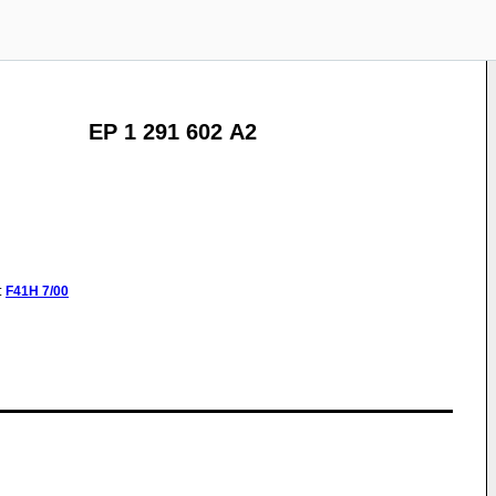
EP 1 291 602 A2
:
F41H
7/00