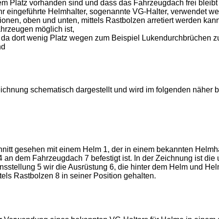
Platz vorhanden sind und dass das Fahrzeugdach frei bleibt für
ehr eingeführte Helmhalter, sogenannte VG-Halter, verwendet we
tionen, oben und unten, mittels Rastbolzen arretiert werden kann
hrzeugen möglich ist,
t, da dort wenig Platz wegen zum Beispiel Lukendurchbrüchen zu
nd
eichnung schematisch dargestellt und wird im folgenden näher b
itt gesehen mit einem Helm 1, der in einem bekannten Helmhalte
4 an dem Fahrzeugdach 7 befestigt ist. In der Zeichnung ist die
stellung 5 wir die Ausrüstung 6, die hinter dem Helm und Helmh
tels Rastbolzen 8 in seiner Position gehalten.