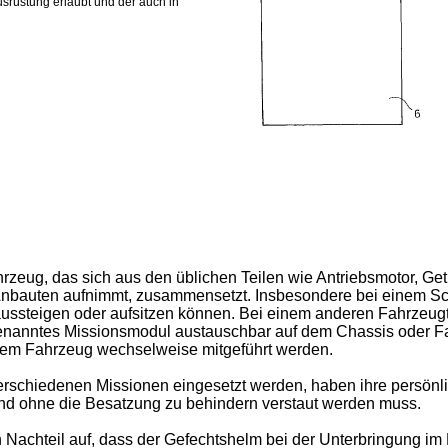
srüstung erlaubt und der auch in
hrzeug, das sich aus den üblichen Teilen wie Antriebsmotor, Ge
Anbauten aufnimmt, zusammensetzt. Insbesondere bei einem 
e aussteigen oder aufsitzen können. Bei einem anderen Fahrzeug
ogenanntes Missionsmodul austauschbar auf dem Chassis oder 
dem Fahrzeug wechselweise mitgeführt werden.
rschiedenen Missionen eingesetzt werden, haben ihre persönli
 und ohne die Besatzung zu behindern verstaut werden muss.
achteil auf, dass der Gefechtshelm bei der Unterbringung im