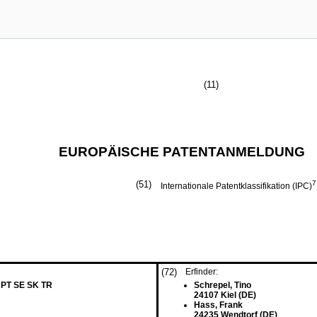
(11)
EUROPÄISCHE PATENTANMELDUNG
(51)
7
Internationale Patentklassifikation (IPC)
(72)
Erfinder:
 PT SE SK TR
Schrepel, Tino
24107 Kiel (DE)
Hass, Frank
24235 Wendtorf (DE)