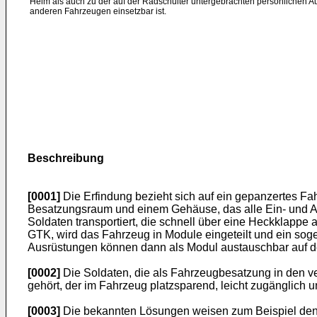
Helm als auch zu der auf der Radschulter untergebrachten persönlichen Au
anderen Fahrzeugen einsetzbar ist.
Beschreibung
[0001]
Die Erfindung bezieht sich auf ein gepanzertes Fa
Besatzungsraum und einem Gehäuse, das alle Ein- und 
Soldaten transportiert, die schnell über eine Heckklapp
GTK, wird das Fahrzeug in Module eingeteilt und ein s
Ausrüstungen können dann als Modul austauschbar auf 
[0002]
Die Soldaten, die als Fahrzeugbesatzung in den ve
gehört, der im Fahrzeug platzsparend, leicht zugänglich
[0003]
Die bekannten Lösungen weisen zum Beispiel den N