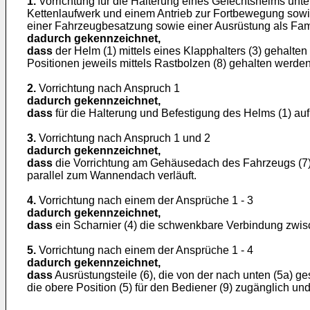
1.
Vorrichtung für die Halterung eines Gefechtshelms un
Kettenlaufwerk und einem Antrieb zur Fortbewegung sowi
einer Fahrzeugbesatzung sowie einer Ausrüstung als Fam
dadurch gekennzeichnet,
dass
der Helm (1) mittels eines Klapphalters (3) gehalte
Positionen jeweils mittels Rastbolzen (8) gehalten werde
2.
Vorrichtung nach Anspruch 1
dadurch gekennzeichnet,
dass
für die Halterung und Befestigung des Helms (1) auf
3.
Vorrichtung nach Anspruch 1 und 2
dadurch gekennzeichnet,
dass
die Vorrichtung am Gehäusedach des Fahrzeugs (7)
parallel zum Wannendach verläuft.
4.
Vorrichtung nach einem der Ansprüche 1 - 3
dadurch gekennzeichnet,
dass
ein Scharnier (4) die schwenkbare Verbindung zwisc
5.
Vorrichtung nach einem der Ansprüche 1 - 4
dadurch gekennzeichnet,
dass
Ausrüstungsteile (6), die von der nach unten (5a) ge
die obere Position (5) für den Bediener (9) zugänglich un