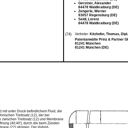
Gerstner, Alexander
84478 Waldkraiburg (DE)
Zengerle, Werner
93057 Regensburg (DE)
Seidl, Lorenz
84478 Waldkraiburg (DE)
(74)
Vertreter:
Kitzhofer, Thomas, Dipl.
Patentanwälte Prinz & Partner 
81241 München
81241 München (DE)
 mit unter Druck befindlichem Fluid, die
hnischen Treibsatz (12), der bei
ne zwischen Treibsatz (12) und Membrane
nung (40;40'), durch die beim Zünden
rane (22) strömen. Der Hybrid-