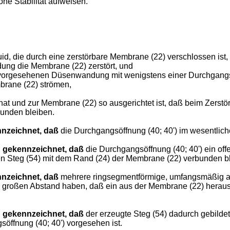
he Stabilität aufweisen.
 die durch eine zerstörbare Membrane (22) verschlossen ist,
g die Membrane (22) zerstört, und
esehenen Düsenwandung mit wenigstens einer Durchgangsöffn
brane (22) strömen,
nd zur Membrane (22) so ausgerichtet ist, daß beim Zerstöre
bunden bleiben.
nzeichnet, daß
die Durchgangsöffnung (40; 40') im wesentlich
 gekennzeichnet, daß
die Durchgangsöffnung (40; 40') ein of
en Steg (54) mit dem Rand (24) der Membrane (22) verbunden bl
nzeichnet, daß
mehrere ringsegmentförmige, umfangsmäßig a
 großen Abstand haben, daß ein aus der Membrane (22) herausg
 gekennzeichnet, daß
der erzeugte Steg (54) dadurch gebildet
öffnung (40; 40') vorgesehen ist.