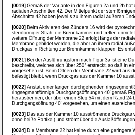
[0019]
Gemäß der Variante in den Figuren 2a und 2b hat 
radialen Abschnitten 42. Der Mittelpunkt der sternförmig
Abschnitte 42 haben jeweils zu ihrem radial äußeren End
[0020]
Beim Aktivieren des Zünders 16 wird der pyrotech
sternförmiger Strahl die Brennkammer und treffen unmitt
weitere Öffnung der Membrane 22 erfolgt längs der radiale
Membrane gebildet werden, die aber an ihrem radial äu
Druckgas in Richtung zur Brennkammer klappen. Es entst
[0021]
Bei der Ausführungsform nach Figur 3a ist eine D
beschreibt, welches sich über 250° erstreckt, so daß in
vorgesehen ist. Beim Öffnen der Membrane 22 wird aus di
befestigt bleibt, wenn Druckgas aus der Kammer 10 ausst
[0022]
Anstatt einer langen durchgehenden ringsegment
ringsegmentförmige Durchgangsöffnungen 40' gemäß Figur
heraustrennen, der über einen Steg 54 mit dem Rand 24 bef
Durchgangsöffnung 40' vorgesehen, um einen ausreichend
[0023]
Das aus der Kammer 10 ausströmende Druckgas ver
ohne heiße Partikel) und strömt über die Auslaßöffnungen
[0024]
Die Membrane 22 hat keine durch eine geringere Wa