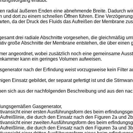
fnungsvorgang erlaubt.
ren radial äußeren Enden eine abnehmende Breite. Dadurch wir
n und dort zu einem schnellen Öffnen führen. Eine Verzögerung
rten, da der Druck des Fluids das Aufreißen der Membrane zusät
esamt drei radiale Abschnitte vorgesehen, die gleichmäßig u
lativ große Abschnitte der Membrane entstehen, die über einen 
mmer angeordnet, wobei zusätzlich noch eine gemeinsame Aus
trömkammer kann ein geringes Volumen aufweisen.
generator nach der Erfindung weist vorzugsweise kein Filter au
n Einsatz gebildet, der separat gefertigt ist und die Stirnw
eben sich aus der nachfolgenden Beschreibung und aus den na
indungsgemäßen Gasgenerator,
ktivansicht einer ersten Ausführungsform des beim erfindung
 Aufreißlinie, die durch den Einsatz nach den Figuren 2a und 2b
ektivansicht einer zweiten Ausführungsform des beim erfindun
 Aufreißlinie, die durch den Einsatz nach den Figuren 3a und 3b