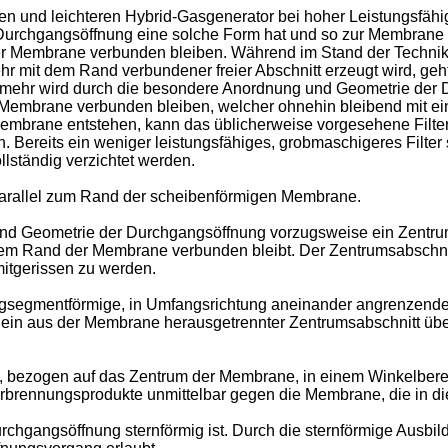
ren und leichteren Hybrid-Gasgenerator bei hoher Leistungsfäh
 Durchgangsöffnung eine solche Form hat und so zur Membrane 
er Membrane verbunden bleiben. Während im Stand der Technik g
hr mit dem Rand verbundener freier Abschnitt erzeugt wird, g
vielmehr wird durch die besondere Anordnung und Geometrie de
er Membrane verbunden bleiben, welcher ohnehin bleibend mit e
embrane entstehen, kann das üblicherweise vorgesehene Filter 
n. Bereits ein weniger leistungsfähiges, grobmaschigeres Filter
lständig verzichtet werden.
parallel zum Rand der scheibenförmigen Membrane.
 Geometrie der Durchgangsöffnung vorzugsweise ein Zentrumsa
em Rand der Membrane verbunden bleibt. Der Zentrumsabschni
itgerissen zu werden.
ngsegmentförmige, in Umfangsrichtung aneinander angrenzend
 ein aus der Membrane herausgetrennter Zentrumsabschnitt ü
, bezogen auf das Zentrum der Membrane, in einem Winkelbere
rbrennungsprodukte unmittelbar gegen die Membrane, die in dies
rchgangsöffnung sternförmig ist. Durch die sternförmige Ausbi