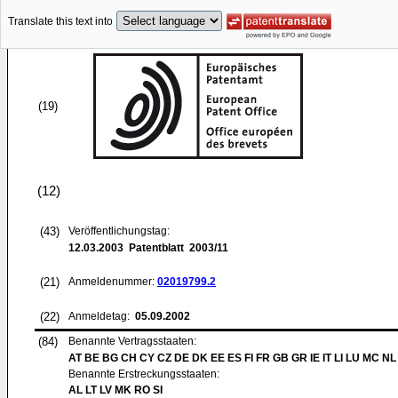
Translate this text into
(19)
(12)
(43)
Veröffentlichungstag:
12.03.2003
Patentblatt 2003/11
(21)
Anmeldenummer:
02019799.2
(22)
Anmeldetag:
05.09.2002
(84)
Benannte Vertragsstaaten:
AT BE BG CH CY CZ DE DK EE ES FI FR GB GR IE IT LI LU MC NL
Benannte Erstreckungsstaaten:
AL LT LV MK RO SI