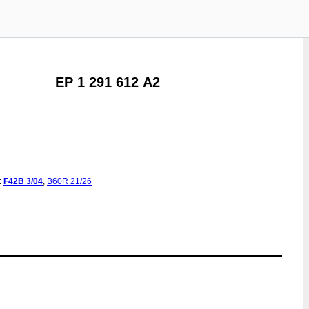
EP 1 291 612 A2
:
F42B
3/04
,
B60R
21/26