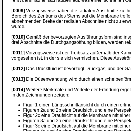
reißt dann radial nach außen auf, was einen schnellen Öf
[0009]
Vorzugsweise haben die radialen Abschnitte zu ih
Bereich des Zentrums des Sterns auf die Membrane treffe
abnehmenden Breite der radialen Abschnitte nicht zu erwa
wurde.
[0010]
Gemäß der bevorzugten Ausführungsform sind insg
drei Abschnitte die Durchgangsöffnung bilden, werden re
[0011]
Vorzugsweise ist der Treibsatz außerhalb der Ka
vorgesehen ist, in der sie sich vermischen. Diese Auss
[0012]
Das Druckfluid ist bevorzugt Druckgas, und der Gas
[0013]
Die Düsenwandung wird durch einen scheibenförmige
[0014]
Weitere Merkmale und Vorteile der Erfindung erg
In den Zeichnungen zeigen:
Figur 1 einen Längsschnittansicht durch einen erf
Figuren 2a und 2b eine Draufsicht und eine Perspe
Figur 2c eine Draufsicht auf die Membrane mit einer
Figuren 3a und 3b eine Draufsicht und eine Persp
Figur 3c eine Draufsicht auf die Membrane mit einer