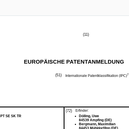
(11)
EUROPÄISCHE PATENTANMELDUNG
(51)
7
Internationale Patentklassifikation (IPC)
(72)
Erfinder:
 PT SE SK TR
Dölling, Uwe
84539 Ampfing (DE)
Bergmann, Maximilian
84453 Mühldorf/Inn (DE)