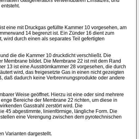
ngsgemäßen Gasgenerators verwendbaren Einsatzes, und
 entsteht.
de ist eine mit Druckgas gefüllte Kammer 10 vorgesehen, am
mmerwand 14 begrenzt ist. Ein Zünder 16 dient zum
ird durch einen als separates Teil gefertigten
und die die Kammer 10 druckdicht verschließt. Die
r Membrane bildet. Die Membrane 22 ist mit dem Rand
er 13 ist eine Ausströmkammer 28 vorgesehen, die durch
ert wird, das freigesetzte Gas in einen nicht gezeigten
roß, daß dadurch keine Verbrennungsprodukte oder andere
arer Weise geöffnet. Hierzu ist eine oder sind mehrere
 enge Bereiche der Membrane 22 richten, um diese in
wirkenden Gasstrahl zerstört wird. Die
ie 45 abgestimmte, linienförmige, längliche Form. Die
n stellen eine Verengung zwischen dem pyrotechnischen
n Varianten dargestellt.