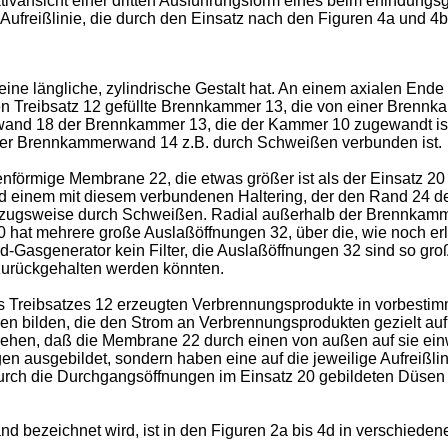
ktivansicht einer dritten Ausführungsform eines beim erfindu
 Aufreißlinie, die durch den Einsatz nach den Figuren 4a und 4b
r eine längliche, zylindrische Gestalt hat. An einem axialen En
 Treibsatz 12 gefüllte Brennkammer 13, die von einer Brennka
and 18 der Brennkammer 13, die der Kammer 10 zugewandt ist, w
 der Brennkammerwand 14 z.B. durch Schweißen verbunden ist.
förmige Membrane 22, die etwas größer ist als der Einsatz 20 
einem mit diesem verbundenen Haltering, der den Rand 24 de
orzugsweise durch Schweißen. Radial außerhalb der Brennkamm
at mehrere große Auslaßöffnungen 32, über die, wie noch erläut
id-Gasgenerator kein Filter, die Auslaßöffnungen 32 sind so g
 zurückgehalten werden könnten.
Treibsatzes 12 erzeugten Verbrennungsprodukte in vorbestimmb
n bilden, die den Strom an Verbrennungsprodukten gezielt auf
u sehen, daß die Membrane 22 durch einen von außen auf sie ein
n ausgebildet, sondern haben eine auf die jeweilige Aufreißlin
durch die Durchgangsöffnungen im Einsatz 20 gebildeten Düse
 bezeichnet wird, ist in den Figuren 2a bis 4d in verschiedene