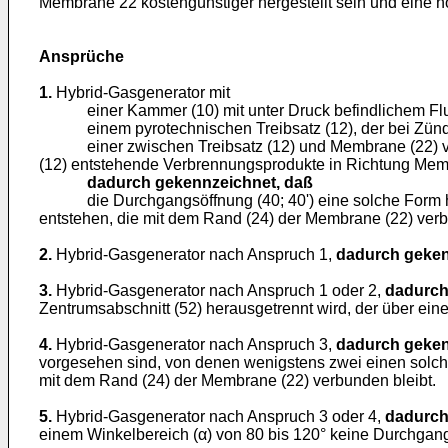
Membrane 22 kostengünstiger hergestellt sein und eine ho
Ansprüche
1.
Hybrid-Gasgenerator mit
einer Kammer (10) mit unter Druck befindlichem Fluid,
einem pyrotechnischen Treibsatz (12), der bei Zündun
einer zwischen Treibsatz (12) und Membrane (22) vorg
(12) entstehende Verbrennungsprodukte in Richtung Mem
dadurch gekennzeichnet, daß
die Durchgangsöffnung (40; 40') eine solche Form hat u
entstehen, die mit dem Rand (24) der Membrane (22) ver
2.
Hybrid-Gasgenerator nach Anspruch 1,
dadurch geken
3.
Hybrid-Gasgenerator nach Anspruch 1 oder 2,
dadurch
Zentrumsabschnitt (52) herausgetrennt wird, der über ein
4.
Hybrid-Gasgenerator nach Anspruch 3,
dadurch geken
vorgesehen sind, von denen wenigstens zwei einen solch
mit dem Rand (24) der Membrane (22) verbunden bleibt.
5.
Hybrid-Gasgenerator nach Anspruch 3 oder 4,
dadurch
einem Winkelbereich (α) von 80 bis 120° keine Durchgangs