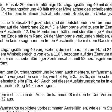
der Einsatz 20 eine sternförmige Durchgangsöffnung 40 mit d
en Durchgangsöffnung 40 fällt mit der Mittelachse des scheiben
e 44 hin eine kontinuierlich abnehmende Breite, die in Umfang
nische Treibsatz 12 gezündet, und die entstehenden Verbrennu
elbar auf die Membrane 22 auf. Die Membrane wird zuerst im Zen
n Abschnitte 42. Die Membrane erhält damit sternförmige Aufreiß
ßeren Ende mit dem Rand 24 der Membrane verbunden bleiben,
ehen keine sogenannten freien Abschnitte, die mit dem Gasstr
urchgangsöffnung 40 vorgesehen, die sich parallel zum Rand 2
 einem Winkelbereich α von etwa 110°, bezogen auf das Zentrum
eser ein scheibenförmiger Zentrumsabschnitt 52 herausgetrennt
römt.
förmigen Durchgangsöffnung können auch mehrere, umfangsmäß
 4a vorgesehen sein, die, wie bei Figur 3a bis 3c, einen sch
estigt bleibt (Fig. 4c). Auch bei dieser Ausführungsform ist i
 breiten Steg 54 zu erzeugen.
mischt sich in der Ausströmkammer 28 mit den heißen Verbre
 32 aus.
ndstärke gebildete vorbestimmten Aufreißlinien, wie es im Sta