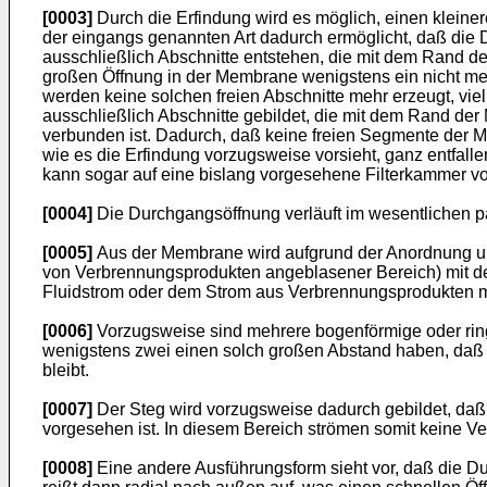
[0003]
Durch die Erfindung wird es möglich, einen kleine
der eingangs genannten Art dadurch ermöglicht, daß die
ausschließlich Abschnitte entstehen, die mit dem Rand d
großen Öffnung in der Membrane wenigstens ein nicht me
werden keine solchen freien Abschnitte mehr erzeugt, 
ausschließlich Abschnitte gebildet, die mit dem Rand d
verbunden ist. Dadurch, daß keine freien Segmente der M
wie es die Erfindung vorzugsweise vorsieht, ganz entfalle
kann sogar auf eine bislang vorgesehene Filterkammer vol
[0004]
Die Durchgangsöffnung verläuft im wesentlichen 
[0005]
Aus der Membrane wird aufgrund der Anordnung und
von Verbrennungsprodukten angeblasener Bereich) mit d
Fluidstrom oder dem Strom aus Verbrennungsprodukten m
[0006]
Vorzugsweise sind mehrere bogenförmige oder ri
wenigstens zwei einen solch großen Abstand haben, daß
bleibt.
[0007]
Der Steg wird vorzugsweise dadurch gebildet, daß
vorgesehen ist. In diesem Bereich strömen somit keine Ve
[0008]
Eine andere Ausführungsform sieht vor, daß die Du