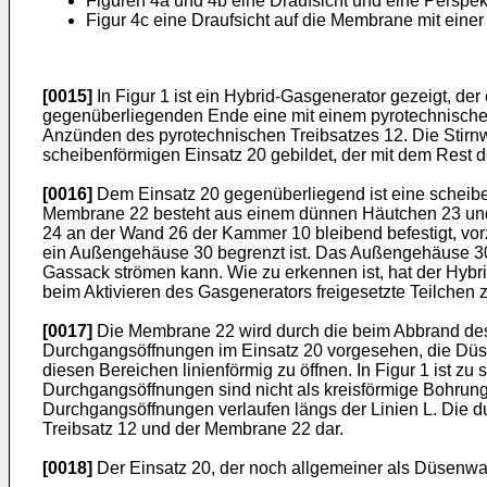
Figuren 4a und 4b eine Draufsicht und eine Perspe
Figur 4c eine Draufsicht auf die Membrane mit einer
[0015]
In Figur 1 ist ein Hybrid-Gasgenerator gezeigt, de
gegenüberliegenden Ende eine mit einem pyrotechnischen
Anzünden des pyrotechnischen Treibsatzes 12. Die Stirnw
scheibenförmigen Einsatz 20 gebildet, der mit dem Rest
[0016]
Dem Einsatz 20 gegenüberliegend ist eine scheiben
Membrane 22 besteht aus einem dünnen Häutchen 23 und 
24 an der Wand 26 der Kammer 10 bleibend befestigt, v
ein Außengehäuse 30 begrenzt ist. Das Außengehäuse 30 h
Gassack strömen kann. Wie zu erkennen ist, hat der Hybr
beim Aktivieren des Gasgenerators freigesetzte Teilchen
[0017]
Die Membrane 22 wird durch die beim Abbrand des 
Durchgangsöffnungen im Einsatz 20 vorgesehen, die Düse
diesen Bereichen linienförmig zu öffnen. In Figur 1 ist z
Durchgangsöffnungen sind nicht als kreisförmige Bohrunge
Durchgangsöffnungen verlaufen längs der Linien L. Die 
Treibsatz 12 und der Membrane 22 dar.
[0018]
Der Einsatz 20, der noch allgemeiner als Düsenwand