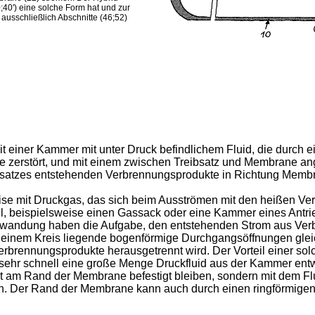
40') eine solche Form hat und zur
ausschließlich Abschnitte (46;52)
it einer Kammer mit unter Druck befindlichem Fluid, die durch 
ne zerstört, und mit einem zwischen Treibsatz und Membrane 
bsatzes entstehenden Verbrennungsprodukte in Richtung Memb
se mit Druckgas, das sich beim Ausströmen mit den heißen Ve
el, beispielsweise einen Gassack oder eine Kammer eines Antr
nwandung haben die Aufgabe, den entstehenden Strom aus Verb
uf einem Kreis liegende bogenförmige Durchgangsöffnungen gle
rbrennungsprodukte herausgetrennt wird. Der Vorteil einer sol
h sehr schnell eine große Menge Druckfluid aus der Kammer en
ht am Rand der Membrane befestigt bleiben, sondern mit dem Fl
fen. Der Rand der Membrane kann auch durch einen ringförmigen