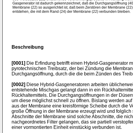
Gasgenerator ist dadurch gekennzeichnet, daß die Durchgangsöffnung (40;
Membrane (22) so ausgerichtet ist, daß beim Zerstören der Membrane (22) 
entstehen, die mit dem Rand (24) der Membrane (22) verbunden bleiben.
Beschreibung
[0001]
Die Erfindung betrifft einen Hybrid-Gasgenerator m
pyrotechnischen Treibsatz, der bei Zündung die Membra
Durchgangsöffnung, durch die die beim Zünden des Trei
[0002]
Diese Hybrid-Gasgeneratoren arbeiten üblicherwei
entstehende Mischgas gelangt dann in ein Rückhaltemitt
Rückhaltemittels. Die Durchgangsöffnungen in der Düse
um diese möglichst schnell zu öffnen. Bislang werden a
aus der Membrane eine kreisförmige Scheibe durch die Ve
große Öffnung in der Membrane erzeugt wird und folglic
Abschnitte der Membrane sind solche Abschnitte, die nic
nachgeordnetes Filter gelangen, das sie partiell verstop
einer vormontierten Einheit einstückig verbunden ist.