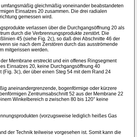
rei umfangsmäßig gleichmäßig voneinander beabstandeten
förmigen Einsatzes 20 zusammen. Die drei radialen
srichtung gemessen wird.
ngsprodukte verlassen über die Durchgangsöffnung 20 als
trum durch die Verbrennungsprodukte zerstört. Die
linien 45 (siehe Fig. 2c), so daß drei Abschnitte 46 der
 wenn sie nach dem Zerstören durch das ausströmende
om mitgerissen werden.
4 der Membrane erstreckt und ein offenes Ringsegment
 des Einsatzes 20, keine Durchgangsöffnung 40
 (Fig. 3c), der über einen Steg 54 mit dem Rand 24
ig aneinandergrenzende, bogenförmige oder kürzere
eibenförmigen Zentrumsabschnitt 52 aus der Membrane 22
n einem Winkelbereich α zwischen 80 bis 120° keine
nnungsprodukten (vorzugsweise lediglich heißes Gas
nd der Technik teilweise vorgesehen ist. Somit kann die