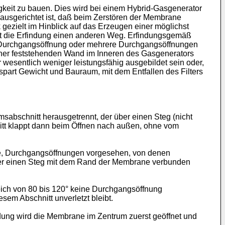
igkeit zu bauen. Dies wird bei einem Hybrid-Gasgenerator
ausgerichtet ist, daß beim Zerstören der Membrane
ezielt im Hinblick auf das Erzeugen einer möglichst
eht die Erfindung einen anderen Weg. Erfindungsgemäß
r Durchgangsöffnung oder mehrere Durchgangsöffnungen
iner feststehenden Wand im Inneren des Gasgenerators
wesentlich weniger leistungsfähig ausgebildet sein oder,
 spart Gewicht und Bauraum, mit dem Entfallen des Filters
bschnitt herausgetrennt, der über einen Steg (nicht
tt klappt dann beim Öffnen nach außen, ohne vom
e, Durchgangsöffnungen vorgesehen, von denen
ber einen Steg mit dem Rand der Membrane verbunden
ich von 80 bis 120° keine Durchgangsöffnung
em Abschnitt unverletzt bleibt.
ldung wird die Membrane im Zentrum zuerst geöffnet und