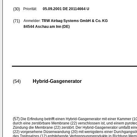
(30)
Priorität:
05.09.2001
DE 20114664 U
(71)
Anmelder:
TRW Airbag Systems GmbH & Co. KG
84544 Aschau am Inn (DE)
Hybrid-Gasgenerator
(54)
(57)
Die Erfindung betrifft einen Hybrid-Gasgenerator mit einer Kammer (10)
durch eine zerstörbare Membrane (22) verschlossen ist, und einem pyrotec
Zündung die Membrane (22) zerstört. Der Hybrid-Gasgenerator umfaßt ei
(22) vorgesehene Düsenwandung (20) mit wenigstens einer Durchgangsöff
des Treibsatzes (12) entstehende Verbrennungsprodukte in Richtung Memb