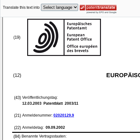
Translate this text into
(19)
EUROPÄIS
(12)
(43)
Veröffentlichungstag:
12.03.2003
Patentblatt 2003/11
(21)
Anmeldenummer:
02020129.9
(22)
Anmeldetag:
09.09.2002
(84)
Benannte Vertragsstaaten: