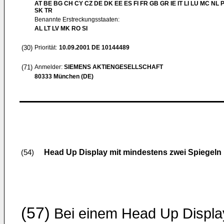
AT BE BG CH CY CZ DE DK EE ES FI FR GB GR IE IT LI LU MC NL 
SK TR
Benannte Erstreckungsstaaten:
AL LT LV MK RO SI
(30)
Priorität:
10.09.2001
DE 10144489
(71)
Anmelder:
SIEMENS AKTIENGESELLSCHAFT
80333 München (DE)
Head Up Display mit mindestens zwei Spiegeln
(54)
(57)
Bei einem Head Up Displa