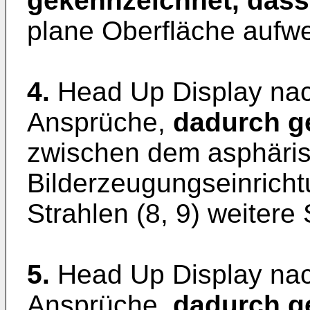
gekennzeichnet, dass
plane Oberfläche aufwe
4.
Head Up Display na
Ansprüche,
dadurch g
zwischen dem asphäris
Bilderzeugungseinricht
Strahlen (8, 9) weitere 
5.
Head Up Display na
Ansprüche,
dadurch g