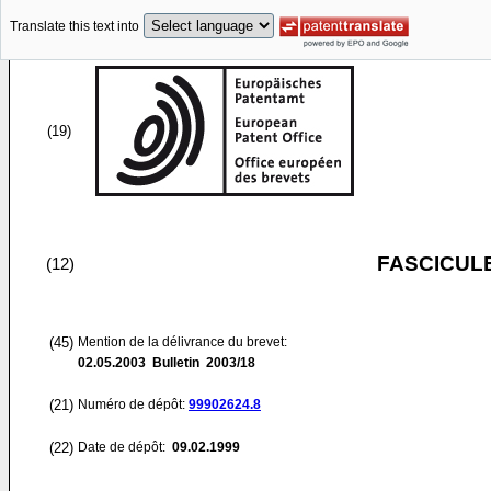
Translate this text into
(19)
FASCICUL
(12)
(45)
Mention de la délivrance du brevet:
02.05.2003
Bulletin 2003/18
(21)
Numéro de dépôt:
99902624.8
(22)
Date de dépôt:
09.02.1999