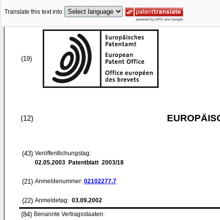
Translate this text into
(19)
EUROPÄIS
(12)
(43)
Veröffentlichungstag:
02.05.2003
Patentblatt 2003/18
(21)
Anmeldenummer:
02102277.7
(22)
Anmeldetag:
03.09.2002
(84)
Benannte Vertragsstaaten: