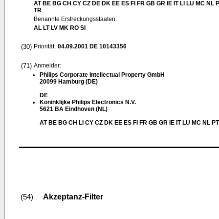
AT BE BG CH CY CZ DE DK EE ES FI FR GB GR IE IT LI LU MC NL 
TR
Benannte Erstreckungsstaaten:
AL LT LV MK RO SI
(30)
Priorität:
04.09.2001
DE 10143356
(71)
Anmelder:
Philips Corporate Intellectual Property GmbH
20099 Hamburg (DE)
DE
Koninklijke Philips Electronics N.V.
5621 BA Eindhoven (NL)
AT BE BG CH LI CY CZ DK EE ES FI FR GB GR IE IT LU MC NL P
Akzeptanz-Filter
(54)