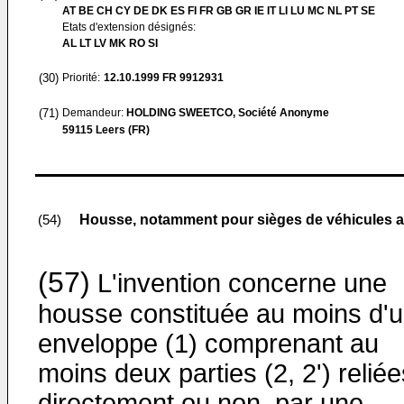
AT BE CH CY DE DK ES FI FR GB GR IE IT LI LU MC NL PT SE
Etats d'extension désignés:
AL LT LV MK RO SI
(30)
Priorité:
12.10.1999
FR 9912931
(71)
Demandeur:
HOLDING SWEETCO, Société Anonyme
59115 Leers (FR)
Housse, notamment pour sièges de véhicules 
(54)
(57)
L'invention concerne une
housse constituée au moins d'
enveloppe (1) comprenant au
moins deux parties (2, 2') reliée
directement ou non, par une