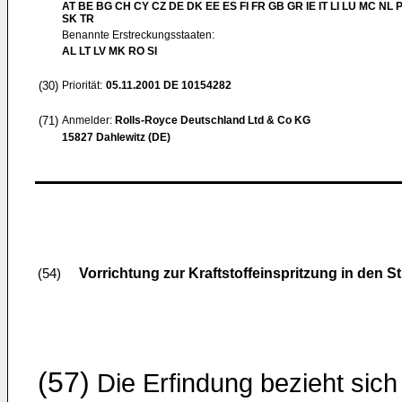
AT BE BG CH CY CZ DE DK EE ES FI FR GB GR IE IT LI LU MC NL 
SK TR
Benannte Erstreckungsstaaten:
AL LT LV MK RO SI
(30)
Priorität:
05.11.2001
DE 10154282
(71)
Anmelder:
Rolls-Royce Deutschland Ltd & Co KG
15827 Dahlewitz (DE)
Vorrichtung zur Kraftstoffeinspritzung in den 
(54)
(57)
Die Erfindung bezieht sich