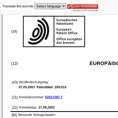
Translate this text into
(19)
EUROPÄIS
(12)
(43)
Veröffentlichungstag:
07.05.2003
Patentblatt 2003/19
(21)
Anmeldenummer:
02021587.7
(22)
Anmeldetag:
27.09.2002
(84)
Benannte Vertragsstaaten: