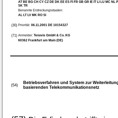
AT BE BG CH CY CZ DE DK EE ES FI FR GB GR IE IT LI LU MC NL 
SK TR
Benannte Erstreckungsstaaten:
AL LT LV MK RO SI
(30)
Priorität:
06.11.2001
DE 10154327
(71)
Anmelder:
Tenovis GmbH & Co. KG
60362 Frankfurt am Main (DE)
Betriebsverfahren und System zur Weiterleitu
(54)
basierenden Telekommunikationsnetz