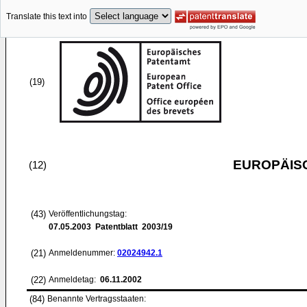
Translate this text into
(19)
EUROPÄIS
(12)
(43)
Veröffentlichungstag:
07.05.2003
Patentblatt 2003/19
(21)
Anmeldenummer:
02024942.1
(22)
Anmeldetag:
06.11.2002
(84)
Benannte Vertragsstaaten: