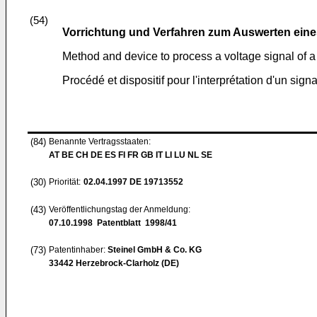
(54)
Vorrichtung und Verfahren zum Auswerten ein
Method and device to process a voltage signal of a
Procédé et dispositif pour l'interprétation d'un sign
(84)
Benannte Vertragsstaaten:
AT BE CH DE ES FI FR GB IT LI LU NL SE
(30)
Priorität:
02.04.1997
DE 19713552
(43)
Veröffentlichungstag der Anmeldung:
07.10.1998
Patentblatt 1998/41
(73)
Patentinhaber:
Steinel GmbH & Co. KG
33442 Herzebrock-Clarholz (DE)