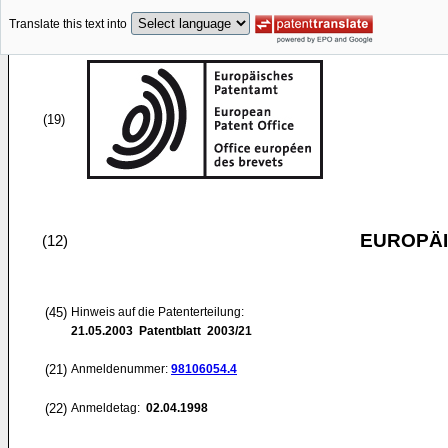
Translate this text into
(19)
EUROPÄI
(12)
(45)
Hinweis auf die Patenterteilung:
21.05.2003
Patentblatt 2003/21
(21)
Anmeldenummer:
98106054.4
(22)
Anmeldetag:
02.04.1998