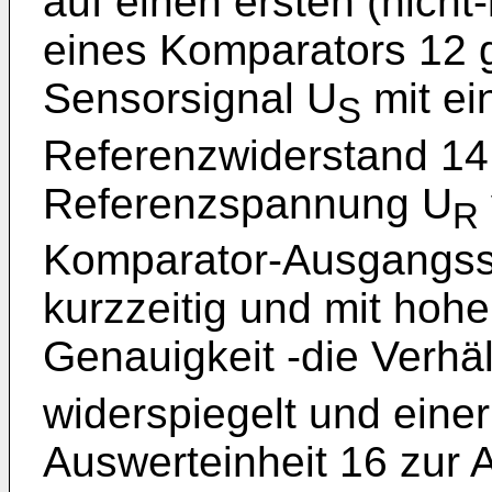
auf einen ersten (nicht
eines Komparators 12 g
Sensorsignal U
mit ei
S
Referenzwiderstand 14
Referenzspannung U
R
Komparator-Ausgangssi
kurzzeitig und mit hoh
Genauigkeit -die Verhä
widerspiegelt und eine
Auswerteinheit 16 zur 