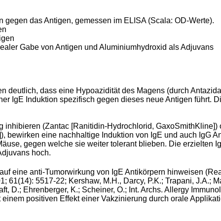
n gegen das Antigen, gemessen im ELISA (Scala: OD-Werte).
en
igen
tonealer Gabe von Antigen und Aluminiumhydroxid als Adjuvans
deutlich, dass eine Hypoazidität des Magens (durch Antazida-
ner IgE Induktion spezifisch gegen dieses neue Antigen führt. D
inhibieren (Zantac [Ranitidin-Hydrochlorid, GaxoSmithKline])
 bewirken eine nachhaltige Induktion von IgE und auch IgG Ant
äuse, gegen welche sie weiter tolerant blieben. Die erzielten I
Adjuvans hoch.
f eine anti-Tumorwirkung von IgE Antikörpern hinweisen (Reali, E.
01; 61(14): 5517-22; Kershaw, M.H., Darcy, P.K.; Trapani, J.A.; M
aft, D.; Ehrenberger, K.; Scheiner, O.; Int. Archs. Allergy Immunol
t einem positiven Effekt einer Vakzinierung durch orale Appli