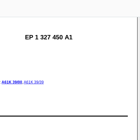
EP 1 327 450 A1
:
A61K
39/00
,
A61K
39/39