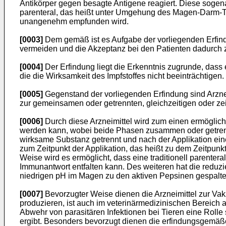
Antikörper gegen besagte Antigene reagiert. Diese soge
parenteral, das heißt unter Umgehung des Magen-Darm-Trak
unangenehm empfunden wird.
[0003]
Dem gemäß ist es Aufgabe der vorliegenden Erfindun
vermeiden und die Akzeptanz bei den Patienten dadurch z
[0004]
Der Erfindung liegt die Erkenntnis zugrunde, da
die die Wirksamkeit des Impfstoffes nicht beeinträchtigen.
[0005]
Gegenstand der vorliegenden Erfindung sind Arzne
zur gemeinsamen oder getrennten, gleichzeitigen oder zei
[0006]
Durch diese Arzneimittel wird zum einen ermöglic
werden kann, wobei beide Phasen zusammen oder getrennt
wirksame Substanz getrennt und nach der Applikation ein
zum Zeitpunkt der Applikation, das heißt zu dem Zeitpunk
Weise wird es ermöglicht, dass eine traditionell parente
Immunantwort entfalten kann. Des weiteren hat die reduz
niedrigen pH im Magen zu den aktiven Pepsinen gespalte
[0007]
Bevorzugter Weise dienen die Arzneimittel zur Vak
produzieren, ist auch im veterinärmedizinischen Bereich 
Abwehr von parasitären Infektionen bei Tieren eine Roll
ergibt. Besonders bevorzugt dienen die erfindungsgemäß