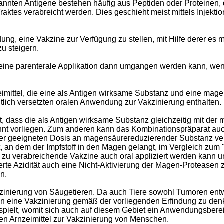
nannten Antigene bestehen häufig aus Peptiden oder Proteinen
tes verabreicht werden. Dies geschieht meist mittels Injektion
g, eine Vakzine zur Verfügung zu stellen, mit Hilfe derer es 
u steigern.
ss eine parenterale Applikation dann umgangen werden kann, w
imittel, die eine als Antigen wirksame Substanz und eine ma
tlich versetzten oralen Anwendung zur Vakzinierung enthalten.
ht, dass die als Antigen wirksame Substanz gleichzeitig mit 
 vorliegen. Zum anderen kann das Kombinationspräparat auch i
er geeigneten Dosis an magensäurereduzierender Substanz vera
t, an dem der Impfstoff in den Magen gelangt, im Vergleich zum 
ral zu verabreichende Vakzine auch oral appliziert werden kann 
ierte Azidität auch eine Nicht-Aktivierung der Magen-Proteasen
n.
zinierung von Säugetieren. Da auch Tiere sowohl Tumoren entwi
an eine Vakzinierung gemäß der vorliegenden Erfindung zu denk
e spielt, womit sich auch auf diesem Gebiet ein Anwendungsbe
en Arnzeimittel zur Vakzinierung von Menschen.