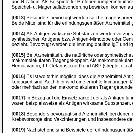
und Nizatidin. Als Beispiele für Protonenpumpeninhibito
Speichel- u. Magensaftabsonderung bewirken, können auch
[0013]
Besonders bevorzugt werden solche magensäurered
Beide Mittel sind für die erfindungsgemäßen Arzneimittel 
[0014]
Als Antigen wirksame Substanzen werden vorzugswe
synthetischen Antigene bzw. Antigen-Mimotope oder Gemi
bezieht. Bevorzugt werden die Immunglobuline IgE und Ig
[0015]
Bei Arzneimitteln, die natürliche oder synthetisc
makromolekularen Träger gekoppelt. Als makromolekular
Hemocyanin), TT (Tetanustoxoid) und ABP (streptococcal 
[0016]
Es ist weiterhin möglich, dass die Arzneimittel A
konjugiert sind. Auch hier wird eine erhöhte Immunogenit
oder mehrfach an den makromolekularen Träger gebunden 
[0017]
In Bezug auf die Einsetzbarkeit der als Antigen f
wären beispielsweise als Antigen wirksame Substanzen, die
[0018]
Besonders bevorzugt sind Arzneimittel, bei denen 
Krebsvorsorge sind Vakzinierungen und insbesondere der V
[0019]
Nachstehend sind Beispiele der erfindungsgemäßen 