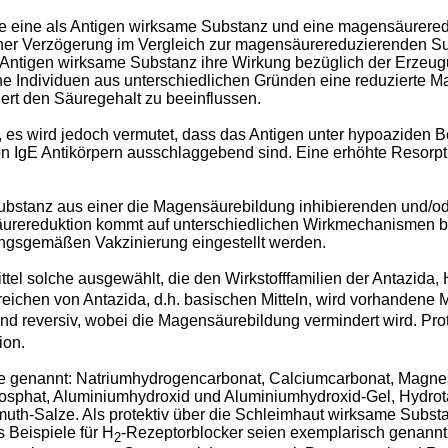
 die eine als Antigen wirksame Substanz und eine magensäurere
icher Verzögerung im Vergleich zur magensäurereduzierenden Su
ls Antigen wirksame Substanz ihre Wirkung bezüglich der Erzeu
he Individuen aus unterschiedlichen Gründen eine reduzierte
liert den Säuregehalt zu beeinflussen.
s wird jedoch vermutet, dass das Antigen unter hypoaziden Bed
von IgE Antikörpern ausschlaggebend sind. Eine erhöhte Resor
bstanz aus einer die Magensäurebildung inhibierenden und/o
säurereduktion kommt auf unterschiedlichen Wirkmechanismen be
ungsgemäßen Vakzinierung eingestellt werden.
l solche ausgewählt, die den Wirkstofffamilien der Antazida, 
ichen von Antazida, d.h. basischen Mitteln, wird vorhandene 
nd reversiv, wobei die Magensäurebildung vermindert wird. Pro
ion.
offe genannt: Natriumhydrogencarbonat, Calciumcarbonat, Mag
sphat, Aluminiumhydroxid und Aluminiumhydroxid-Gel, Hydrota
th-Salze. Als protektiv über die Schleimhaut wirksame Subst
 Beispiele für H
-Rezeptorblocker seien exemplarisch genannt: 
2