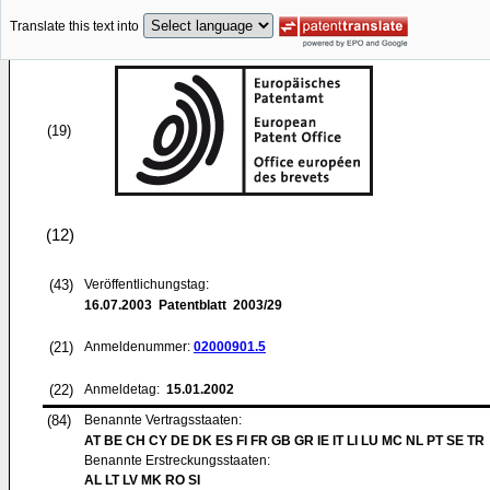
Translate this text into
(19)
(12)
(43)
Veröffentlichungstag:
16.07.2003
Patentblatt 2003/29
(21)
Anmeldenummer:
02000901.5
(22)
Anmeldetag:
15.01.2002
(84)
Benannte Vertragsstaaten:
AT BE CH CY DE DK ES FI FR GB GR IE IT LI LU MC NL PT SE TR
Benannte Erstreckungsstaaten:
AL LT LV MK RO SI