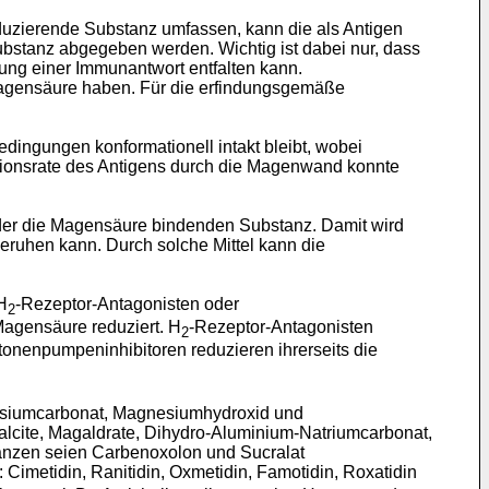
duzierende Substanz umfassen, kann die als Antigen
bstanz abgegeben werden. Wichtig ist dabei nur, dass
gung einer Immunantwort entfalten kann.
 Magensäure haben. Für die erfindungsgemäße
ingungen konformationell intakt bleibt, wobei
ptionsrate des Antigens durch die Magenwand konnte
der die Magensäure bindenden Substanz. Damit wird
ruhen kann. Durch solche Mittel kann die
H
-Rezeptor-Antagonisten oder
2
Magensäure reduziert. H
-Rezeptor-Antagonisten
2
tonenpumpeninhibitoren reduzieren ihrerseits die
nesiumcarbonat, Magnesiumhydroxid und
lcite, Magaldrate, Dihydro-Aluminium-Natriumcarbonat,
anzen seien Carbenoxolon und Sucralat
Cimetidin, Ranitidin, Oxmetidin, Famotidin, Roxatidin