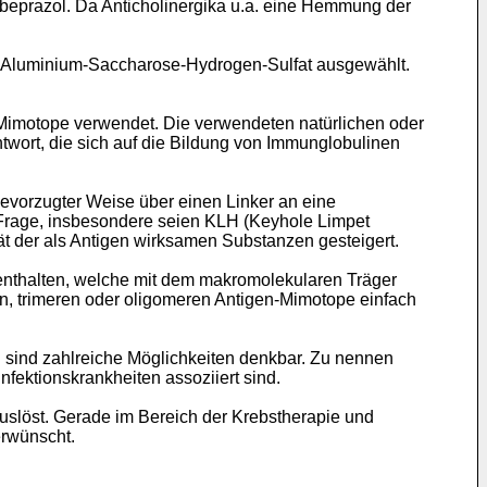
abeprazol. Da Anticholinergika u.a. eine Hemmung der
.
d Aluminium-Saccharose-Hydrogen-Sulfat ausgewählt.
Mimotope verwendet. Die verwendeten natürlichen oder
ort, die sich auf die Bildung von Immunglobulinen
bevorzugter Weise über einen Linker an eine
Frage, insbesondere seien KLH (Keyhole Limpet
t der als Antigen wirksamen Substanzen gesteigert.
 enthalten, welche mit dem makromolekularen Träger
en, trimeren oder oligomeren Antigen-Mimotope einfach
.
n sind zahlreiche Möglichkeiten denkbar. Zu nennen
nfektionskrankheiten assoziiert sind.
uslöst. Gerade im Bereich der Krebstherapie und
erwünscht.