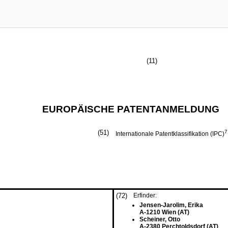
(11)
EUROPÄISCHE PATENTANMELDUNG
(51)
7
Internationale Patentklassifikation (IPC)
(72)
Erfinder:
Jensen-Jarolim, Erika
A-1210 Wien (AT)
Scheiner, Otto
A-2380 Perchtoldsdorf (AT)