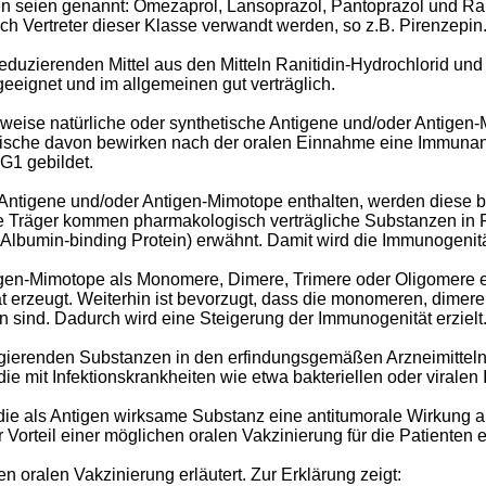
ren seien genannt: Omezaprol, Lansoprazol, Pantoprazol und R
 Vertreter dieser Klasse verwandt werden, so z.B. Pirenzepin
uzierenden Mittel aus den Mitteln Ranitidin-Hydrochlorid un
geeignet und im allgemeinen gut verträglich.
ise natürliche oder synthetische Antigene und/oder Antigen-
sche davon bewirken nach der oralen Einnahme eine Immunantw
G1 gebildet.
he Antigene und/oder Antigen-Mimotope enthalten, werden diese 
e Träger kommen pharmakologisch verträgliche Substanzen in 
Albumin-binding Protein) erwähnt. Damit wird die Immunogenitä
ntigen-Mimotope als Monomere, Dimere, Trimere oder Oligomere
ät erzeugt. Weiterhin ist bevorzugt, dass die monomeren, dimer
sind. Dadurch wird eine Steigerung der Immunogenität erzielt
ungierenden Substanzen in den erfindungsgemäßen Arzneimittel
 mit Infektionskrankheiten wie etwa bakteriellen oder viralen I
die als Antigen wirksame Substanz eine antitumorale Wirkung a
orteil einer möglichen oralen Vakzinierung für die Patienten 
oralen Vakzinierung erläutert. Zur Erklärung zeigt: