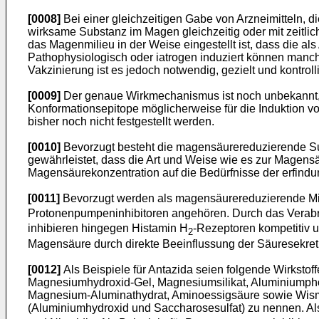
[0008]
Bei einer gleichzeitigen Gabe von Arzneimitteln,
wirksame Substanz im Magen gleichzeitig oder mit zeitl
das Magenmilieu in der Weise eingestellt ist, dass die a
Pathophysiologisch oder iatrogen induziert können manc
Vakzinierung ist es jedoch notwendig, gezielt und kontrol
[0009]
Der genaue Wirkmechanismus ist noch unbekannt, e
Konformationsepitope möglicherweise für die Induktion 
bisher noch nicht festgestellt werden.
[0010]
Bevorzugt besteht die magensäurereduzierende Su
gewährleistet, dass die Art und Weise wie es zur Magen
Magensäurekonzentration auf die Bedürfnisse der erfind
[0011]
Bevorzugt werden als magensäurereduzierende Mitte
Protonenpumpeninhibitoren angehören. Durch das Verabre
inhibieren hingegen Histamin H
-Rezeptoren kompetitiv u
2
Magensäure durch direkte Beeinflussung der Säuresekret
[0012]
Als Beispiele für Antazida seien folgende Wirkst
Magnesiumhydroxid-Gel, Magnesiumsilikat, Aluminiumpho
Magnesium-Aluminathydrat, Aminoessigsäure sowie Wismu
(Aluminiumhydroxid und Saccharosesulfat) zu nennen. Als