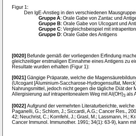
Figur 1:
Den IgE-Anstieg in den verschiedenen Mausgruppe
Gruppe A
: Orale Gabe von Zantac und Antig
Gruppe B
: Orale Gabe von Ulcogant und Ant
Gruppe C
: Vergleichsbeispiel mit intraperi
Gruppe D
: Orale Gabe des Antigens
[0020]
Befunde gemäß der vorliegenden Erfindung machen 
gleichzeitiger erstmaligen Einnahme eines Antigens zu ei
Resultate wurden erhalten (Figur 1):
[0021]
Gängige Präparate, welche die Magensäurebildung 
(Ulcogant [Aluminium-Saccharose-Hydrogensulfat, Merck]),
Nahrungsmittel, jedoch nicht gegen die tägliche Diät der M
Allergisierung auf intraperitonealem Weg mit Al(OH)
als 
3
[0022]
Aufgrund der vermehrten Literaturberichte, welche au
Paganelli, G.; Schlom, J.; Siccardi, A.G.; Cancer Res., 20
42; Neuchrist, C.; Kornfehl, J.; Grasl, M.; Lassmann, H.; Kr
Cancer Immunol. Immunother. 1991; 34(1): 63-9), kann mi