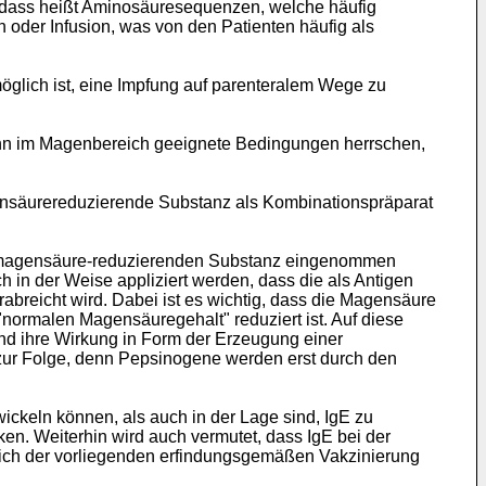
, dass heißt Aminosäuresequenzen, welche häufig
 oder Infusion, was von den Patienten häufig als
möglich ist, eine Impfung auf parenteralem Wege zu
enn im Magenbereich geeignete Bedingungen herrschen,
gensäurereduzierende Substanz als Kombinationspräparat
der magensäure-reduzierenden Substanz eingenommen
n der Weise appliziert werden, dass die als Antigen
breicht wird. Dabei ist es wichtig, dass die Magensäure
"normalen Magensäuregehalt" reduziert ist. Auf diese
und ihre Wirkung in Form der Erzeugung einer
 zur Folge, denn Pepsinogene werden erst durch den
ckeln können, als auch in der Lage sind, IgE zu
en. Weiterhin wird auch vermutet, dass IgE bei der
reich der vorliegenden erfindungsgemäßen Vakzinierung