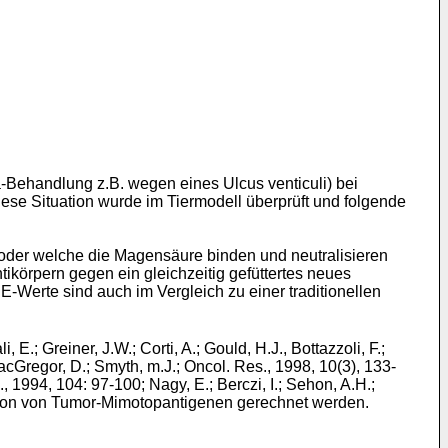
Behandlung z.B. wegen eines Ulcus venticuli) bei
iese Situation wurde im Tiermodell überprüft und folgende
 oder welche die Magensäure binden und neutralisieren
ikörpern gegen ein gleichzeitig gefüttertes neues
gE-Werte sind auch im Vergleich zu einer traditionellen
; Greiner, J.W.; Corti, A.; Gould, H.J., Bottazzoli, F.;
acGregor, D.; Smyth, m.J.; Oncol. Res., 1998, 10(3), 133-
., 1994, 104: 97-100; Nagy, E.; Berczi, I.; Sehon, A.H.;
kation von Tumor-Mimotopantigenen gerechnet werden.