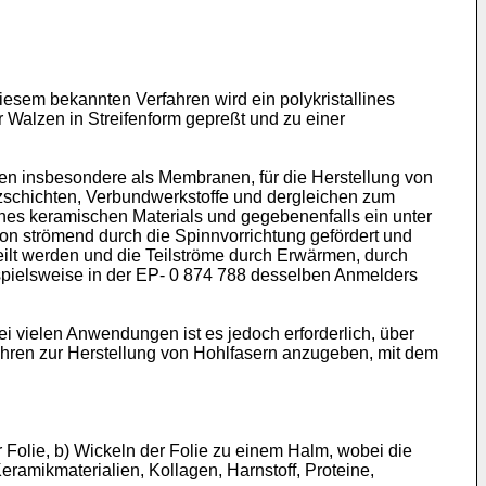
esem bekannten Verfahren wird ein polykristallines
r Walzen in Streifenform gepreßt und zu einer
n insbesondere als Membranen, für die Herstellung von
utzschichten, Verbundwerkstoffe und dergleichen zum
eines keramischen Materials und gegebenenfalls ein unter
ion strömend durch die Spinnvorrichtung gefördert und
eilt werden und die Teilströme durch Erwärmen, durch
eispielsweise in der EP- 0 874 788 desselben Anmelders
i vielen Anwendungen ist es jedoch erforderlich, über
rfahren zur Herstellung von Hohlfasern anzugeben, mit dem
 Folie, b) Wickeln der Folie zu einem Halm, wobei die
Keramikmaterialien, Kollagen, Harnstoff, Proteine,