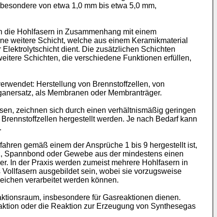
sbesondere von etwa 1,0 mm bis etwa 5,0 mm,
nn die Hohlfasern in Zusammenhang mit einem
ine weitere Schicht, welche aus einem Keramikmaterial
 Elektrolytschicht dient. Die zusätzlichen Schichten
eitere Schichten, die verschiedene Funktionen erfüllen,
erwendet: Herstellung von Brennstoffzellen, von
rganersatz, als Membranen oder Membranträger.
eisen, zeichnen sich durch einen verhältnismäßig geringen
Brennstoffzellen hergestellt werden. Je nach Bedarf kann
.
fahren gemäß einem der Ansprüche 1 bis 9 hergestellt ist,
Filz, Spannbond oder Gewebe aus der mindestens einen
ser. In der Praxis werden zumeist mehrere Hohlfasern in
s Vollfasern ausgebildet sein, wobei sie vorzugsweise
leichen verarbeitet werden können.
ktionsraum, insbesondere für Gasreaktionen dienen.
nreaktion oder die Reaktion zur Erzeugung von Synthesegas