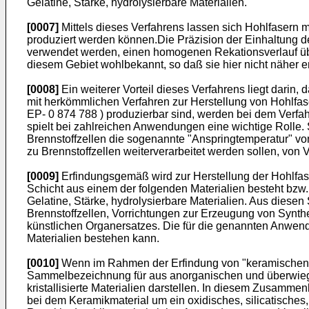
Gelatine, Stärke, hydrolysierbare Materialien.
[0007]
Mittels dieses Verfahrens lassen sich Hohlfasern m
produziert werden können.Die Präzision der Einhaltung de
verwendet werden, einen homogenen Rekationsverlauf übe
diesem Gebiet wohlbekannt, so daß sie hier nicht näher e
[0008]
Ein weiterer Vorteil dieses Verfahrens liegt darin
mit herkömmlichen Verfahren zur Herstellung von Hohlfas
EP- 0 874 788 ) produzierbar sind, werden bei dem Verf
spielt bei zahlreichen Anwendungen eine wichtige Rolle. 
Brennstoffzellen die sogenannte "Anspringtemperatur" von
zu Brennstoffzellen weiterverarbeitet werden sollen, von Vo
[0009]
Erfindungsgemäß wird zur Herstellung der Hohlfas
Schicht aus einem der folgenden Materialien besteht bzw. e
Gelatine, Stärke, hydrolysierbare Materialien. Aus diese
Brennstoffzellen, Vorrichtungen zur Erzeugung von Synt
künstlichen Organersatzes. Die für die genannten Anwen
Materialien bestehen kann.
[0010]
Wenn im Rahmen der Erfindung von "keramischen Ma
Sammelbezeichnung für aus anorganischen und überwiege
kristallisierte Materialien darstellen. In diesem Zusamm
bei dem Keramikmaterial um ein oxidisches, silicatisches,