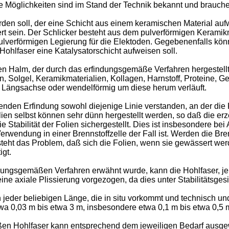
e Möglichkeiten sind im Stand der Technik bekannt und brauchen
den soll, der eine Schicht aus einem keramischen Material auf
t sein. Der Schlicker besteht aus dem pulverförmigen Keramik
r pulverförmigen Legierung für die Elektoden. Gegebenenfalls kö
Hohlfaser eine Katalysatorschicht aufweisen soll.
nen Halm, der durch das erfindungsgemäße Verfahren hergestellt 
en, Solgel, Keramikmaterialien, Kollagen, Harnstoff, Proteine, Ge
er Längsachse oder wendelförmig um diese herum verläuft.
enden Erfindung sowohl diejenige Linie verstanden, an der die 
olien selbst können sehr dünn hergestellt werden, so daß die 
 Stabilität der Folien sichergestellt. Dies ist insbesondere be
rwendung in einer Brennstoffzelle der Fall ist. Werden die Bre
steht das Problem, daß sich die Folien, wenn sie gewässert we
igt.
ngsgemäßen Verfahren erwähnt wurde, kann die Hohlfaser, je 
rd eine axiale Plissierung vorgezogen, da dies unter Stabilitätsge
eder beliebigen Länge, die in situ vorkommt und technisch und wi
 0,03 m bis etwa 3 m, insbesondere etwa 0,1 m bis etwa 0,5 m,
n Hohlfaser kann entsprechend dem jeweiligen Bedarf ausgew