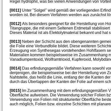
Regel hydrophil, was bei vielen Anwendungen von Vorteil 
[0011]
Unter "Solgel" wird gemäß der vorliegenden Erfind
worden ist. Bei diesem Verfahren werden aus zunächst l
[0012]
Als besonders geeignet für die Herstellung von Ho
Titangruppe, die mit einem Seltenen Erdmetall stabilisie
Dieses Material ist als Elektolytmaterial bekannt und ha
[0013]
Neben der Schicht aus den obengenannten gemeins
die Folie eine Verbundfolie bildet. Diese weiteren Schich
Erzeugung von Synthesegas vorstehenden Hohlfasern sein
Materialien kommen beispielsweise im Zusammenhang mit d
Vanadiumpentoxid, Wolframtrioxid, Kupferoxid, Molybdän
[0014]
Das erfindungsgemäße Verfahren kann sowohl von 
denjenigen, die beispielsweise bei der Herstellung von 
Nahtstelle, das heißt die Linie, entlang der die Kanten d
durch das Überlappen der Kanten der Folie auf einem sc
[0015]
Im Zusammenhang mit dem erfindungsgemäßen Verfah
Oberfläche aufweisen. Die Verwendung solcher Folien bzw.
Verwendung von Folien mit strukturierter Oberfläche besteh
auch möglich, Folien bzw. einzelne Schichten mit planare