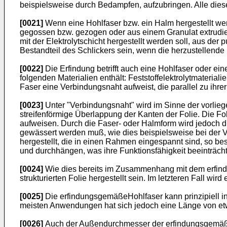
beispielsweise durch Bedampfen, aufzubringen. Alle dies
[0021]
Wenn eine Hohlfaser bzw. ein Halm hergestellt wer
gegossen bzw. gezogen oder aus einem Granulat extrudier
mit der Elektrolytschicht hergestellt werden soll, aus de
Bestandteil des Schlickers sein, wenn die herzustellende 
[0022]
Die Erfindung betrifft auch eine Hohlfaser oder ei
folgenden Materialien enthält: Feststoffelektrolytmateriali
Faser eine Verbindungsnaht aufweist, die parallel zu ihr
[0023]
Unter "Verbindungsnaht" wird im Sinne der vorlieg
streifenförmige Überlappung der Kanten der Folie. Die F
aufweisen. Durch die Faser- oder Halmform wird jedoch die
gewässert werden muß, wie dies beispielsweise bei der Ve
hergestellt, die in einen Rahmen eingespannt sind, so be
und durchhängen, was ihre Funktionsfähigkeit beeinträcht
[0024]
Wie dies bereits im Zusammenhang mit dem erfindu
strukturierten Folie hergestellt sein. Im letzteren Fall wi
[0025]
Die erfindungsgemäßeHohlfaser kann prinzipiell in j
meisten Anwendungen hat sich jedoch eine Länge von etwa
[0026]
Auch der Außendurchmesser der erfindungsgemäße