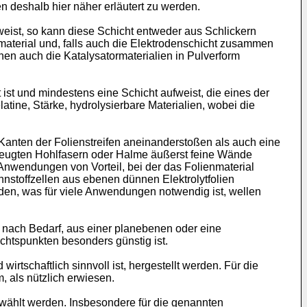
 deshalb hier näher erläutert zu werden.
weist, so kann diese Schicht entweder aus Schlickern
material und, falls auch die Elektrodenschicht zusammen
nnen auch die Katalysatormaterialien in Pulverform
ist und mindestens eine Schicht aufweist, die eines der
latine, Stärke, hydrolysierbare Materialien, wobei die
Kanten der Folienstreifen aneinanderstoßen als auch eine
erzeugten Hohlfasern oder Halme äußerst feine Wände
i Anwendungen von Vorteil, bei der das Folienmaterial
nnstoffzellen aus ebenen dünnen Elektrolytfolien
rden, was für viele Anwendungen notwendig ist, wellen
nach Bedarf, aus einer planebenen oder eine
sichtspunkten besonders günstig ist.
rtschaftlich sinnvoll ist, hergestellt werden. Für die
 als nützlich erwiesen.
ählt werden. Insbesondere für die genannten