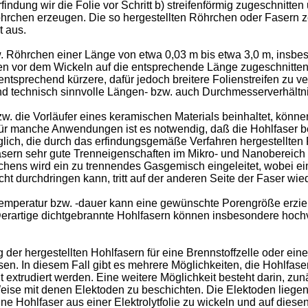
ung wir die Folie vor Schritt b) streifenförmig zugeschnitten u
röhrchen erzeugen. Die so hergestellten Röhrchen oder Fasern
t aus.
Röhrchen einer Länge von etwa 0,03 m bis etwa 3,0 m, insbeso
olien vor dem Wickeln auf die entsprechende Länge zugeschnit
ntsprechend kürzere, dafür jedoch breitere Folienstreifen zu ve
d technisch sinnvolle Längen- bzw. auch Durchmesserverhältni
w. die Vorläufer eines keramischen Materials beinhaltet, kön
Für manche Anwendungen ist es notwendig, daß die Hohlfaser b
öglich, die durch das erfindungsgemäße Verfahren hergestellt
asern sehr gute Trenneigenschaften im Mikro- und Nanobereich
chens wird ein zu trennendes Gasgemisch eingeleitet, wobei e
icht durchdringen kann, tritt auf der anderen Seite der Faser w
emperatur bzw. -dauer kann eine gewünschte Porengröße erzie
Derartige dichtgebrannte Hohlfasern können insbesondere hoch
er hergestellten Hohlfasern für eine Brennstoffzelle oder ei
eisen. In diesem Fall gibt es mehrere Möglichkeiten, die Hohlfa
extrudiert werden. Eine weitere Möglichkeit besteht darin, zunä
eise mit denen Elektoden zu beschichten. Die Elektoden liegen 
ine Hohlfaser aus einer Elektrolytfolie zu wickeln und auf die