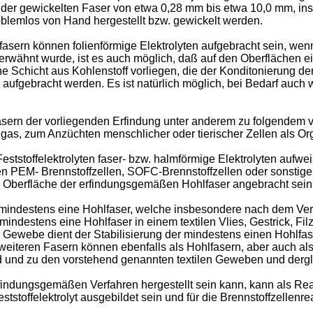
er gewickelten Faser von etwa 0,28 mm bis etwa 10,0 mm, in
lemlos von Hand hergestellt bzw. gewickelt werden.
sern können folienförmige Elektrolyten aufgebracht sein, we
 erwähnt wurde, ist es auch möglich, daß auf den Oberflächen e
ine Schicht aus Kohlenstoff vorliegen, die der Konditonierung der
aufgebracht werden. Es ist natürlich möglich, bei Bedarf auch w
sern der vorliegenden Erfindung unter anderem zu folgendem v
as, zum Anzüchten menschlicher oder tierischer Zellen als O
Feststoffelektrolyten faser- bzw. halmförmige Elektrolyten aufw
n PEM- Brennstoffzellen, SOFC-Brennstoffzellen oder sonstige 
n Oberfläche der erfindungsgemäßen Hohlfaser angebracht sein
ie mindestens eine Hohlfaser, welche insbesondere nach dem Ver
 mindestens eine Hohlfaser in einem textilen Vlies, Gestrick, 
er Gewebe dient der Stabilisierung der mindestens einen Hohlfa
e weiteren Fasern können ebenfalls als Hohlfasern, aber auch al
ind und zu den vorstehend genannten textilen Geweben und derg
indungsgemäßen Verfahren hergestellt sein kann, kann als Rea
ststoffelektrolyt ausgebildet sein und für die Brennstoffzelle