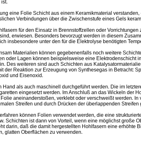
ist.
ung eine Folie Schicht aus einem Keramikmaterial verstanden, 
öslichen Verbindungen über die Zwischenstufe eines Gels keram
hlfasern für den Einsatz in Brennstoffzellen oder Vorrichtung
rt sind, erwiesen. Besonders bevorzugt werden in diesem Zusam
t sich insbesondere unter den für die Elektrolyse benötigten T
am Materialien können gegebenenfalls noch weitere Schichten 
ten oder Lagen können beispielsweise eine Elektrodenschicht im 
. Des weiteren sind auch Schichten aus Katalysatormaterialie
er Reaktion zur Erzeugung von Synthesegas in Betracht: Spinn
oxid und Eisenoxid.
Hand als auch maschinell durchgeführt werden. Die im letzte
Zigaretten eingesetzt werden. Im Anschluß an das Wickeln der 
er Folie aneinanderstoßen, verklebt oder verschweißt werden. In
hmalen Streifen und durch Drücken der überlappenden Streifen 
ren können Folien verwendet werden, die eine strukturierte, 
 Schichten ist dann von Vorteil, wenn eine möglichst große Obe
t darin, daß die damit hergestellten Hohlfasern eine erhöhte Bie
n, glatten Oberflächen zu verwenden.