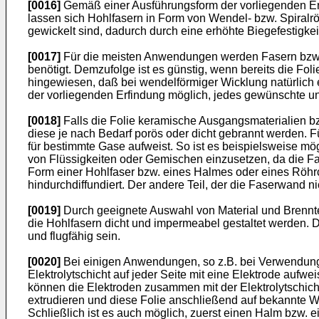
[0016]
Gemäß einer Ausführungsform der vorliegenden Erfind
lassen sich Hohlfasern in Form von Wendel- bzw. Spiral
gewickelt sind, dadurch durch eine erhöhte Biegefestigkei
[0017]
Für die meisten Anwendungen werden Fasern bzw. 
benötigt. Demzufolge ist es günstig, wenn bereits die F
hingewiesen, daß bei wendelförmiger Wicklung natürlich e
der vorliegenden Erfindung möglich, jedes gewünschte un
[0018]
Falls die Folie keramische Ausgangsmaterialien bz
diese je nach Bedarf porös oder dicht gebrannt werden. 
für bestimmte Gase aufweist. So ist es beispielsweise m
von Flüssigkeiten oder Gemischen einzusetzen, da die F
Form einer Hohlfaser bzw. eines Halmes oder eines Röhr
hindurchdiffundiert. Der andere Teil, der die Faserwand n
[0019]
Durch geeignete Auswahl von Material und Brennt
die Hohlfasern dicht und impermeabel gestaltet werden. 
und flugfähig sein.
[0020]
Bei einigen Anwendungen, so z.B. bei Verwendung d
Elektrolytschicht auf jeder Seite mit eine Elektrode aufw
können die Elektroden zusammen mit der Elektrolytschicht 
extrudieren und diese Folie anschließend auf bekannte W
Schließlich ist es auch möglich, zuerst einen Halm bzw. e