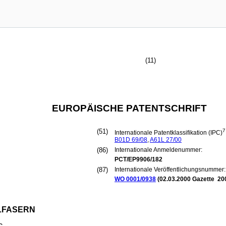
(11)
EUROPÄISCHE PATENTSCHRIFT
(51)
7
Internationale Patentklassifikation (IPC)
B01D
69/08
,
A61L
27/00
(86)
Internationale Anmeldenummer:
PCT/EP9906/182
(87)
Internationale Veröffentlichungsnummer:
WO 0001/0938
(
02.03.2000
Gazette 20
LFASERN