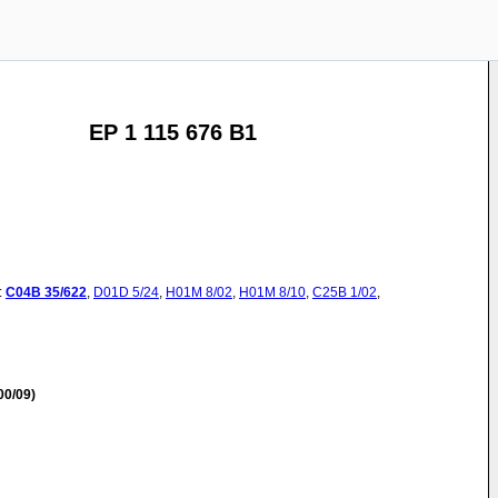
EP 1 115 676 B1
:
C04B
35/622
,
D01D
5/24
,
H01M
8/02
,
H01M
8/10
,
C25B
1/02
,
00/09)