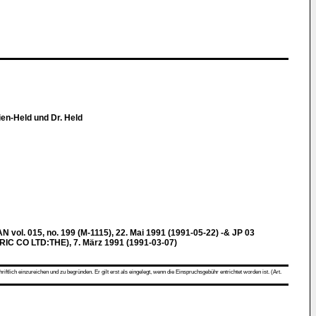
en-Held und Dr. Held
l. 015, no. 199 (M-1115), 22. Mai 1991 (1991-05-22) -& JP 03
 CO LTD:THE), 7. März 1991 (1991-03-07)
ch einzureichen und zu begründen. Er gilt erst als eingelegt, wenn die Einspruchsgebühr entrichtet worden ist. (Art.