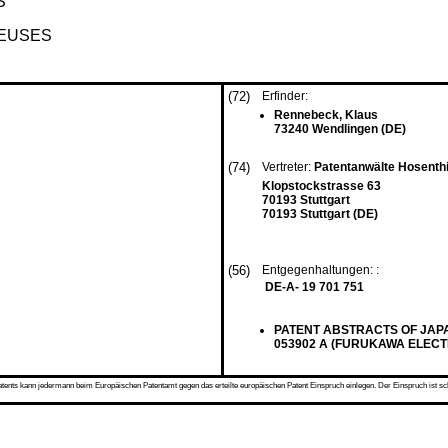
S
REUSES
(72)
Erfinder:
Rennebeck, Klaus
73240 Wendlingen (DE)
(74)
Vertreter:
Patentanwälte Hosenthi
Klopstockstrasse 63
70193 Stuttgart
70193 Stuttgart (DE)
(56)
Entgegenhaltungen: :
DE-A- 19 701 751
PATENT ABSTRACTS OF JAPAN vo
053902 A (FURUKAWA ELECTRIC
s kann jedermann beim Europäischen Patentamt gegen das erteilte europäischen Patent Einspruch einlegen. Der Einspruch ist schriftli