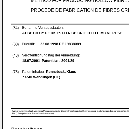
METHOD FOR PRODUCING HOLLOW FIBRE
PROCEDE DE FABRICATION DE FIBRES C
(84)
Benannte Vertragsstaaten:
AT BE CH CY DE DK ES FI FR GB GR IE IT LI LU MC NL PT SE
(30)
Priorität:
22.08.1998
DE 19838089
(43)
Veröffentlichungstag der Anmeldung:
18.07.2001
Patentblatt 2001/29
(73)
Patentinhaber:
Rennebeck, Klaus
73240 Wendlingen (DE)
Anmerkung: Innerhalb von neun Monaten nach der Bekanntmachung des Hinweises auf die Erteilung des europäischen Patent
99(1) Europäisches Patentübereinkommen).