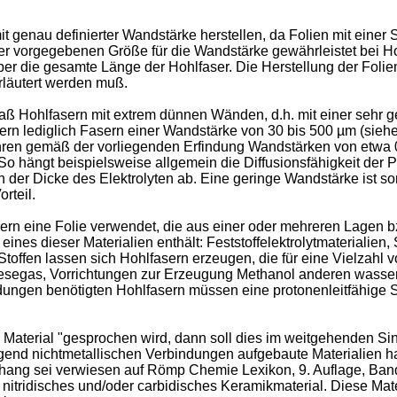
it genau definierter Wandstärke herstellen, da Folien mit eine
r vorgegebenen Größe für die Wandstärke gewährleistet bei Hoh
r die gesamte Länge der Hohlfaser. Die Herstellung der Folie
rläutert werden muß.
, daß Hohlfasern mit extrem dünnen Wänden, d.h. mit einer seh
ern lediglich Fasern einer Wandstärke von 30 bis 500 µm (sieh
ahren gemäß der vorliegenden Erfindung Wandstärken von etwa 0
So hängt beispielsweise allgemein die Diffusionsfähigkeit der
 der Dicke des Elektrolyten ab. Eine geringe Wandstärke ist so
rteil.
ern eine Folie verwendet, die aus einer oder mehreren Lagen b
ines dieser Materialien enthält: Feststoffelektrolytmaterialien, 
n Stoffen lassen sich Hohlfasern erzeugen, die für eine Vielza
hesegas, Vorrichtungen zur Erzeugung Methanol anderen wassers
dungen benötigten Hohlfasern müssen eine protonenleitfähige 
terial "gesprochen wird, dann soll dies im weitgehenden Sin
nd nichtmetallischen Verbindungen aufgebaute Materialien ha
enhang sei verwiesen auf Römp Chemie Lexikon, 9. Auflage, Ban
 nitridisches und/oder carbidisches Keramikmaterial. Diese Mate