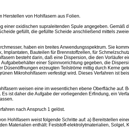
um Herstellen von Hohlfasern aus Folien.
ung einer oxidischen supraleitenden Spule angegeben. Gemäß di
cheide gefüllt, die gefüllte Scheide anschließend mittels zweie
rchmesser, haben ein breites Anwendungsspektrum. Sie komme
ik, Implantaten, Bauteilen für Brennstoffzellen, für Schmelzsch
lfasern besteht darin, daß eine Dispersion, die den Vorläufer 
nen Aufgabebehälter einer Spinnvorrichtung gegeben, die Dispers
er Düsenöffnungen erzeugten Teilströme mittig durch Kerne get
 grünen Mikrohohlfasern verfestigt wird. Dieses Verfahren ist b
hlfasern weisen eine im wesentlichen ebene Oberfläche auf. Be
n. Es ist daher die Aufgabe der vorliegenden Erfindung, ein Ve
lassen.
fahren nach Anspruch 1 gelöst.
Hohlfasern weist folgende Schritte auf: a) Bereitstellen einer
en Materialien enthält: Feststoff-elektrolytmaterialien, Solgel, 