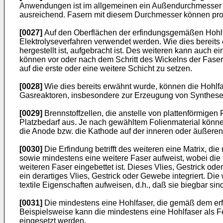
Anwendungen ist im allgemeinen ein Außendurchmesser d
ausreichend. Fasern mit diesem Durchmesser können prob
[0027]
Auf den Oberflächen der erfindungsgemäßen Hohlfa
Elektrolyseverfahren verwendet werden. Wie dies bereits
hergestellt ist, aufgebracht ist. Des weiteren kann auch e
können vor oder nach dem Schritt des Wickelns der Faser 
auf die erste oder eine weitere Schicht zu setzen.
[0028]
Wie dies bereits erwähnt wurde, können die Hohlfa
Gasreaktoren, insbesondere zur Erzeugung von Syntheseg
[0029]
Brennstoffzellen, die anstelle von plattenförmigen 
Platzbedarf aus. Je nach gewähltem Folienmaterial könne
die Anode bzw. die Kathode auf der inneren oder äußere
[0030]
Die Erfindung betrifft des weiteren eine Matrix, d
sowie mindestens eine weitere Faser aufweist, wobei die
weiteren Faser eingebettet ist. Dieses Vlies, Gestrick od
ein derartiges Vlies, Gestrick oder Gewebe integriert. Di
textile Eigenschaften aufweisen, d.h., daß sie biegbar s
[0031]
Die mindestens eine Hohlfaser, die gemäß dem erf
Beispielsweise kann die mindestens eine Hohlfaser als Fe
eingesetzt werden.