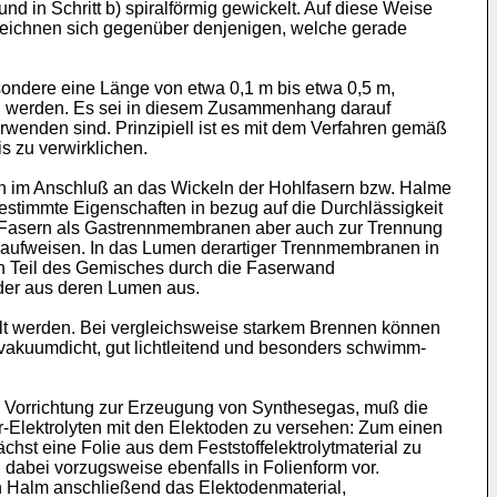
nd in Schritt b) spiralförmig gewickelt. Auf diese Weise
 zeichnen sich gegenüber denjenigen, welche gerade
ndere eine Länge von etwa 0,1 m bis etwa 0,5 m,
ten werden. Es sei in diesem Zusammenhang darauf
rwenden sind. Prinzipiell ist es mit dem Verfahren gemäß
s zu verwirklichen.
nen im Anschluß an das Wickeln der Hohlfasern bzw. Halme
estimmte Eigenschaften in bezug auf die Durchlässigkeit
en Fasern als Gastrennmembranen aber auch zur Trennung
 aufweisen. In das Lumen derartiger Trennmembranen in
in Teil des Gemisches durch die Faserwand
ieder aus deren Lumen aus.
lt werden. Bei vergleichsweise starkem Brennen können
vakuumdicht, gut lichtleitend und besonders schwimm-
ne Vorrichtung zur Erzeugung von Synthesegas, muß die
ser-Elektrolyten mit den Elektoden zu versehen: Zum einen
chst eine Folie aus dem Feststoffelektrolytmaterial zu
dabei vorzugsweise ebenfalls in Folienform vor.
sen Halm anschließend das Elektodenmaterial,