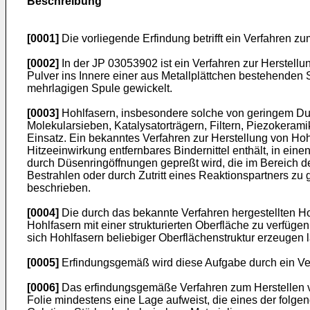
Beschreibung
[0001]
Die vorliegende Erfindung betrifft ein Verfahren z
[0002]
In der JP 03053902 ist ein Verfahren zur Herstell
Pulver ins Innere einer aus Metallplättchen bestehenden S
mehrlagigen Spule gewickelt.
[0003]
Hohlfasern, insbesondere solche von geringem Du
Molekularsieben, Katalysatorträgern, Filtern, Piezokeram
Einsatz. Ein bekanntes Verfahren zur Herstellung von Hoh
Hitzeeinwirkung entfernbares Bindernittel enthält, in ei
durch Düsenringöffnungen gepreßt wird, die im Bereich d
Bestrahlen oder durch Zutritt eines Reaktionspartners zu
beschrieben.
[0004]
Die durch das bekannte Verfahren hergestellten Ho
Hohlfasern mit einer strukturierten Oberfläche zu verfüge
sich Hohlfasern beliebiger Oberflächenstruktur erzeugen 
[0005]
Erfindungsgemäß wird diese Aufgabe durch ein Ver
[0006]
Das erfindungsgemäße Verfahren zum Herstellen von 
Folie mindestens eine Lage aufweist, die eines der folgend