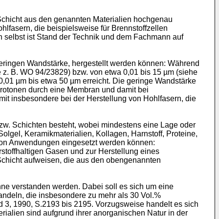
r Schicht aus den genannten Materialien hochgenau
lfasern, die beispielsweise für Brennstoffzellen
n selbst ist Stand der Technik und dem Fachmann auf
r geringen Wandstärke, hergestellt werden können: Während
e z. B. WO 94/23829) bzw. von etwa 0,01 bis 15 µm (siehe
,01 µm bis etwa 50 µm erreicht. Die geringe Wandstärke
 Protonen durch eine Membran und damit bei
mit insbesondere bei der Herstellung von Hohlfasern, die
zw. Schichten besteht, wobei mindestens eine Lage oder
Solgel, Keramikmaterialien, Kollagen, Harnstoff, Proteine,
hl von Anwendungen eingesetzt werden können:
toffhaltigen Gasen und zur Herstellung eines
Schicht aufweisen, die aus den obengenannten
ne verstanden werden. Dabei soll es sich um eine
ndeln, die insbesondere zu mehr als 30 Vol.%
d 3, 1990, S.2193 bis 2195. Vorzugsweise handelt es sich
rialien sind aufgrund ihrer anorganischen Natur in der