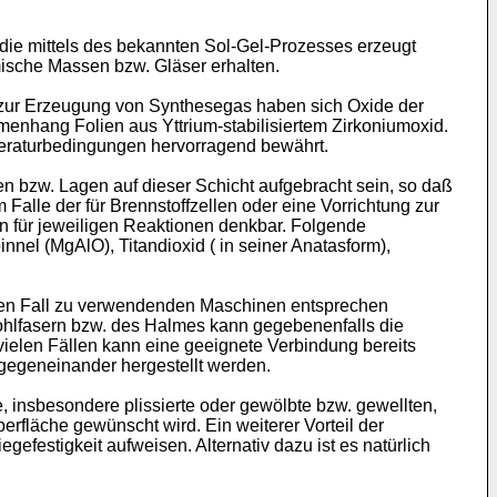
die mittels des bekannten Sol-Gel-Prozesses erzeugt
ische Massen bzw. Gläser erhalten.
en zur Erzeugung von Synthesegas haben sich Oxide der
menhang Folien aus Yttrium-stabilisiertem Zirkoniumoxid.
emperaturbedingungen hervorragend bewährt.
bzw. Lagen auf dieser Schicht aufgebracht sein, so daß
Falle der für Brennstoffzellen oder eine Vorrichtung zur
n für jeweiligen Reaktionen denkbar. Folgende
el (MgAlO), Titandioxid ( in seiner Anatasform),
ren Fall zu verwendenden Maschinen entsprechen
Hohlfasern bzw. des Halmes kann gegebenenfalls die
 vielen Fällen kann eine geeignete Verbindung bereits
gegeneinander hergestellt werden.
insbesondere plissierte oder gewölbte bzw. gewellten,
rfläche gewünscht wird. Ein weiterer Vorteil der
gefestigkeit aufweisen. Alternativ dazu ist es natürlich