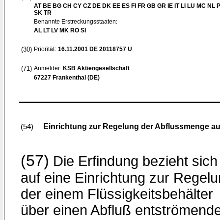
AT BE BG CH CY CZ DE DK EE ES FI FR GB GR IE IT LI LU MC NL 
SK TR
Benannte Erstreckungsstaaten:
AL LT LV MK RO SI
(30)
Priorität:
16.11.2001
DE 20118757 U
(71)
Anmelder:
KSB Aktiengesellschaft
67227 Frankenthal (DE)
Einrichtung zur Regelung der Abflussmenge au
(54)
(57)
Die Erfindung bezieht sich
auf eine Einrichtung zur Regel
der einem Flüssigkeitsbehälter
über einen Abfluß entströmend