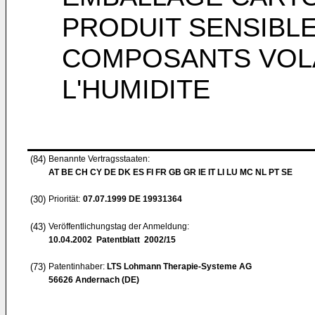
PRODUIT SENSIBL
COMPOSANTS VOLA
L'HUMIDITE
(84)
Benannte Vertragsstaaten:
AT BE CH CY DE DK ES FI FR GB GR IE IT LI LU MC NL PT SE
(30)
Priorität:
07.07.1999
DE 19931364
(43)
Veröffentlichungstag der Anmeldung:
10.04.2002
Patentblatt 2002/15
(73)
Patentinhaber:
LTS Lohmann Therapie-Systeme AG
56626 Andernach (DE)