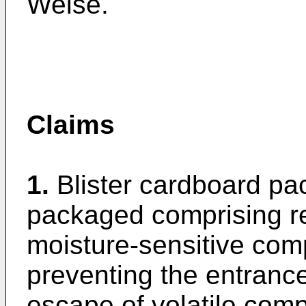
Weise.
Claims
1.
Blister cardboard pa
packaged comprising rea
moisture-sensitive comp
preventing the entrance
escape of volatile comp