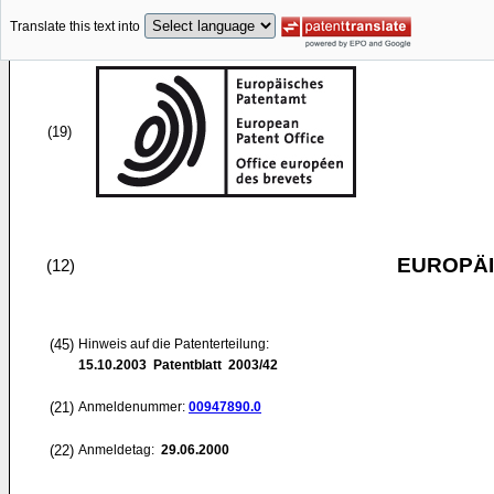
Translate this text into
(19)
EUROPÄI
(12)
(45)
Hinweis auf die Patenterteilung:
15.10.2003
Patentblatt 2003/42
(21)
Anmeldenummer:
00947890.0
(22)
Anmeldetag:
29.06.2000