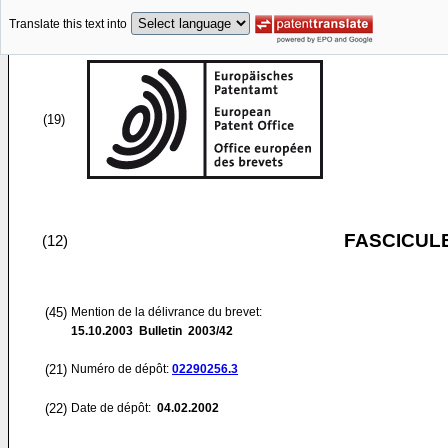
Translate this text into
(19)
FASCICUL
(12)
(45)
Mention de la délivrance du brevet:
15.10.2003
Bulletin 2003/42
(21)
Numéro de dépôt:
02290256.3
(22)
Date de dépôt:
04.02.2002