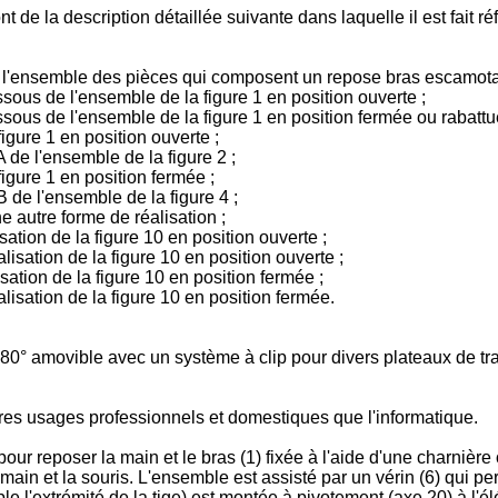
ont de la description détaillée suivante dans laquelle il est fait
 de l'ensemble des pièces qui composent un repose bras escamot
ssous de l'ensemble de la figure 1 en position ouverte ;
ssous de l'ensemble de la figure 1 en position fermée ou rabattu
igure 1 en position ouverte ;
A de l'ensemble de la figure 2 ;
figure 1 en position fermée ;
B de l'ensemble de la figure 4 ;
e autre forme de réalisation ;
sation de la figure 10 en position ouverte ;
lisation de la figure 10 en position ouverte ;
sation de la figure 10 en position fermée ;
lisation de la figure 10 en position fermée.
° amovible avec un système à clip pour divers plateaux de trava
tres usages professionnels et domestiques que l'informatique.
r reposer la main et le bras (1) fixée à l'aide d'une charnière ou
ain et la souris. L'ensemble est assisté par un vérin (6) qui perm
e l'extrémité de la tige) est montée à pivotement (axe 20) à l'él