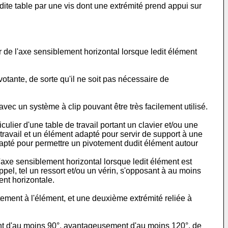
dite table par une vis dont une extrémité prend appui sur
de l'axe sensiblement horizontal lorsque ledit élément
tante, de sorte qu'il ne soit pas nécessaire de
vec un système à clip pouvant être très facilement utilisé.
culier d'une table de travail portant un clavier et/ou une
travail et un élément adapté pour servir de support à une
adapté pour permettre un pivotement dudit élément autour
axe sensiblement horizontal lorsque ledit élément est
el, tel un ressort et/ou un vérin, s'opposant à au moins
ent horizontale.
otement à l'élément, et une deuxième extrémité reliée à
t d'au moins 90°, avantageusement d'au moins 120°, de