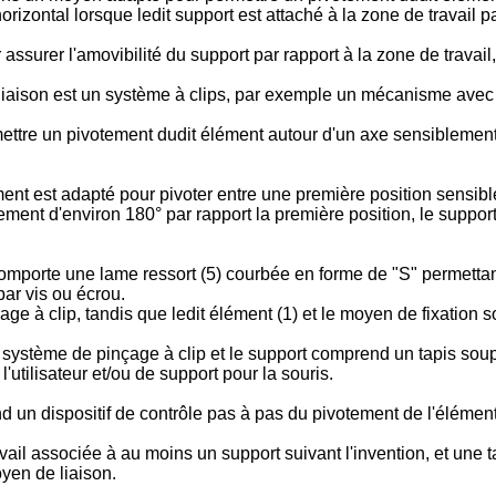
izontal lorsque ledit support est attaché à la zone de travail pa
ssurer l'amovibilité du support par rapport à la zone de travail,
liaison est un système à clips, par exemple un mécanisme avec
tre un pivotement dudit élément autour d'un axe sensiblement
ent est adapté pour pivoter entre une première position sensibl
otement d'environ 180° par rapport la première position, le supp
omporte une lame ressort (5) courbée en forme de "S" permettant
par vis ou écrou.
ge à clip, tandis que ledit élément (1) et le moyen de fixation so
un système de pinçage à clip et le support comprend un tapis so
utilisateur et/ou de support pour la souris.
 un dispositif de contrôle pas à pas du pivotement de l'élément
vail associée à au moins un support suivant l'invention, et une
oyen de liaison.