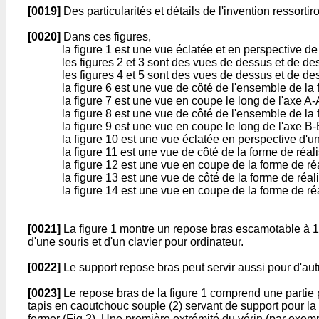
[0019]
Des particularités et détails de l'invention ressortir
[0020]
Dans ces figures,
la figure 1 est une vue éclatée et en perspective
les figures 2 et 3 sont des vues de dessus et de de
les figures 4 et 5 sont des vues de dessus et de de
la figure 6 est une vue de côté de l'ensemble de la f
la figure 7 est une vue en coupe le long de l'axe A-
la figure 8 est une vue de côté de l'ensemble de la 
la figure 9 est une vue en coupe le long de l'axe B-
la figure 10 est une vue éclatée en perspective d'un
la figure 11 est une vue de côté de la forme de réali
la figure 12 est une vue en coupe de la forme de réa
la figure 13 est une vue de côté de la forme de réali
la figure 14 est une vue en coupe de la forme de réa
[0021]
La figure 1 montre un repose bras escamotable à 180
d'une souris et d'un clavier pour ordinateur.
[0022]
Le support repose bras peut servir aussi pour d'au
[0023]
Le repose bras de la figure 1 comprend une partie pou
tapis en caoutchouc souple (2) servant de support pour la m
fermer (Fig 2). Une première extrémité du vérin (par exempl