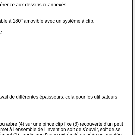
 référence aux dessins ci-annexés.
able à 180° amovible avec un système à clip.
e ;
il de différentes épaisseurs, cela pour les utilisateurs
 arbre (4) sur une pince clip fixe (3) recouverte d'un petit
et à l'ensemble de l'invention soit de s'ouvrir, soit de se
ément (1), tandis que l'autre extrémité du vérin est montée