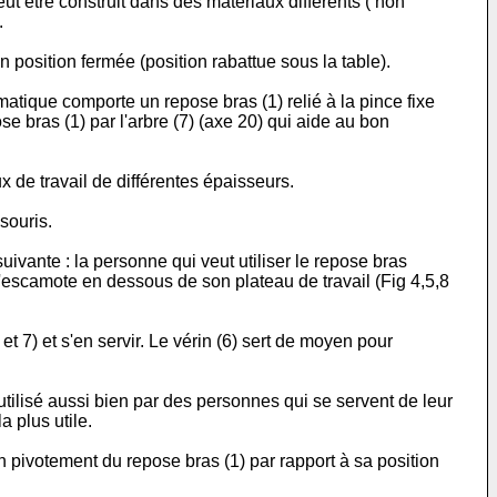
t être construit dans des matériaux différents ( non
.
 position fermée (position rabattue sous la table).
atique comporte un repose bras (1) relié à la pince fixe
ose bras (1) par l'arbre (7) (axe 20) qui aide au bon
 de travail de différentes épaisseurs.
souris.
ivante : la personne qui veut utiliser le repose bras
le l'escamote en dessous de son plateau de travail (Fig 4,5,8
t 7) et s'en servir. Le vérin (6) sert de moyen pour
ilisé aussi bien par des personnes qui se servent de leur
a plus utile.
un pivotement du repose bras (1) par rapport à sa position