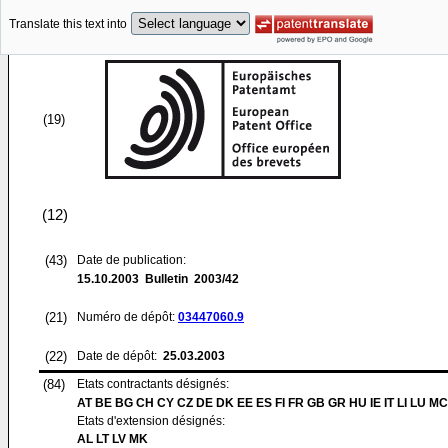
Translate this text into
(19)
(12)
(43)
Date de publication:
15.10.2003
Bulletin 2003/42
(21)
Numéro de dépôt:
03447060.9
(22)
Date de dépôt:
25.03.2003
(84)
Etats contractants désignés:
AT BE BG CH CY CZ DE DK EE ES FI FR GB GR HU IE IT LI LU MC
Etats d'extension désignés:
AL LT LV MK