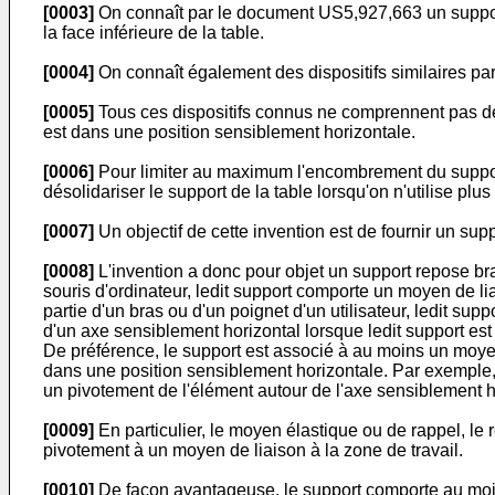
[0003]
On connaît par le document US5,927,663 un support d
la face inférieure de la table.
[0004]
On connaît également des dispositifs similaires
[0005]
Tous ces dispositifs connus ne comprennent pas de 
est dans une position sensiblement horizontale.
[0006]
Pour limiter au maximum l'encombrement du support, 
désolidariser le support de la table lorsqu'on n'utilise plus 
[0007]
Un objectif de cette invention est de fournir un su
[0008]
L'invention a donc pour objet un support repose bras 
souris d'ordinateur, ledit support comporte un moyen de li
partie d'un bras ou d'un poignet d'un utilisateur, ledit s
d'un axe sensiblement horizontal lorsque ledit support est 
De préférence, le support est associé à au moins un moyen
dans une position sensiblement horizontale. Par exemple, 
un pivotement de l'élément autour de l'axe sensiblement h
[0009]
En particulier, le moyen élastique ou de rappel, le 
pivotement à un moyen de liaison à la zone de travail.
[0010]
De façon avantageuse, le support comporte au moi