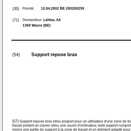
(30)
Priorité:
12.04.2002
BE 200200259
(71)
Demandeur:
Lahlou, Ali
1300 Wavre (BE)
Support repose bras
(54)
(57)
Support repose bras et/ou poignet pour un utilisateur d'une zone de trav
travail portant un clavier et/ou une souris d'ordinateur, ledit support comp
moins une partie du support à la zone de travail et un élément adapté pour 