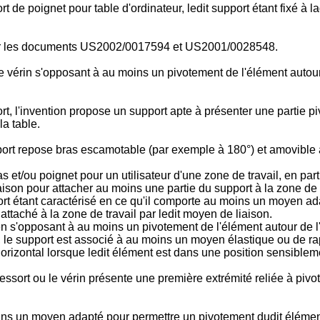
e poignet pour table d'ordinateur, ledit support étant fixé à la
 par les documents US2002/0017594 et US2001/0028548.
vérin s'opposant à au moins un pivotement de l'élément autour 
l'invention propose un support apte à présenter une partie pivo
la table.
pport repose bras escamotable (par exemple à 180°) et amovible a
et/ou poignet pour un utilisateur d'une zone de travail, en parti
aison pour attacher au moins une partie du support à la zone de 
upport étant caractérisé en ce qu'il comporte au moins un moyen 
attaché à la zone de travail par ledit moyen de liaison.
 s'opposant à au moins un pivotement de l'élément autour de l'
le support est associé à au moins un moyen élastique ou de rapp
orizontal lorsque ledit élément est dans une position sensiblem
ressort ou le vérin présente une première extrémité reliée à piv
ns un moyen adapté pour permettre un pivotement dudit élémen