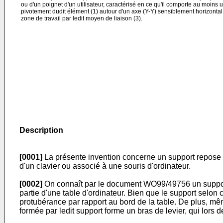
ou d'un poignet d'un utilisateur, caractérisé en ce qu'il comporte au moin
pivotement dudit élément (1) autour d'un axe (Y-Y) sensiblement horizontal 
zone de travail par ledit moyen de liaison (3).
Description
[0001]
La présente invention concerne un support repose bra
d'un clavier ou associé à une souris d'ordinateur.
[0002]
On connaît par le document WO99/49756 un support r
partie d'une table d'ordinateur. Bien que le support selon 
protubérance par rapport au bord de la table. De plus, même 
formée par ledit support forme un bras de levier, qui lors d