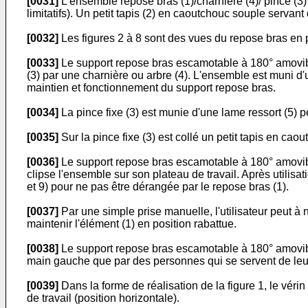
[0031]
L'ensemble repose bras (1)/charnière (4)/ pince (3)
limitatifs). Un petit tapis (2) en caoutchouc souple servant 
[0032]
Les figures 2 à 8 sont des vues du repose bras en po
[0033]
Le support repose bras escamotable à 180° amovible
(3) par une charnière ou arbre (4). L'ensemble est muni d'un
maintien et fonctionnement du support repose bras.
[0034]
La pince fixe (3) est munie d'une lame ressort (5) 
[0035]
Sur la pince fixe (3) est collé un petit tapis en ca
[0036]
Le support repose bras escamotable à 180° amovible 
clipse l'ensemble sur son plateau de travail. Après utilisati
et 9) pour ne pas être dérangée par le repose bras (1).
[0037]
Par une simple prise manuelle, l'utilisateur peut à 
maintenir l'élément (1) en position rabattue.
[0038]
Le support repose bras escamotable à 180° amovible
main gauche que par des personnes qui se servent de leur mai
[0039]
Dans la forme de réalisation de la figure 1, le véri
de travail (position horizontale).