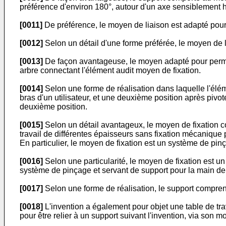
préférence d'environ 180°, autour d'un axe sensiblement hor
[0011]
De préférence, le moyen de liaison est adapté pour a
[0012]
Selon un détail d'une forme préférée, le moyen de 
[0013]
De façon avantageuse, le moyen adapté pour permet
arbre connectant l'élément audit moyen de fixation.
[0014]
Selon une forme de réalisation dans laquelle l'élém
bras d'un utilisateur, et une deuxième position après piv
deuxième position.
[0015]
Selon un détail avantageux, le moyen de fixation c
travail de différentes épaisseurs sans fixation mécanique 
En particulier, le moyen de fixation est un système de pinça
[0016]
Selon une particularité, le moyen de fixation est 
système de pinçage et servant de support pour la main de l'
[0017]
Selon une forme de réalisation, le support comprend
[0018]
L'invention a également pour objet une table de tra
pour être relier à un support suivant l'invention, via son m