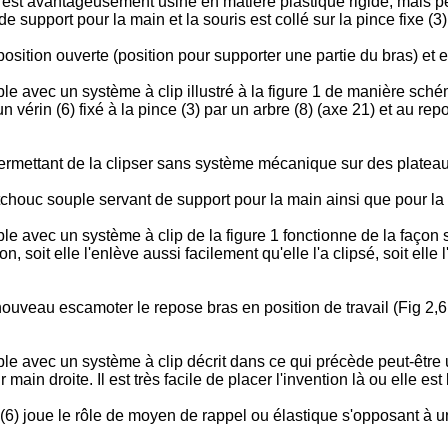
 est avantageusement usiné en matière plastique rigide, mais peu
de support pour la main et la souris est collé sur la pince fixe (3)
sition ouverte (position pour supporter une partie du bras) et en
 avec un système à clip illustré à la figure 1 de manière schém
 vérin (6) fixé à la pince (3) par un arbre (8) (axe 21) et au rep
permettant de la clipser sans système mécanique sur des plateaux
outchouc souple servant de support pour la main ainsi que pour la 
avec un système à clip de la figure 1 fonctionne de la façon su
on, soit elle l'enlève aussi facilement qu'elle l'a clipsé, soit el
nouveau escamoter le repose bras en position de travail (Fig 2,6 e
 avec un système à clip décrit dans ce qui précède peut-être ut
n droite. Il est très facile de placer l'invention là ou elle est l
n (6) joue le rôle de moyen de rappel ou élastique s'opposant à 