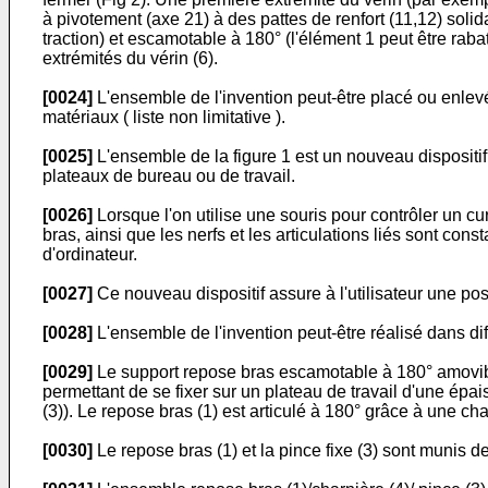
à pivotement (axe 21) à des pattes de renfort (11,12) solida
traction) et escamotable à 180° (l'élément 1 peut être rabat
extrémités du vérin (6).
[0024]
L'ensemble de l'invention peut-être placé ou enlevé 
matériaux ( liste non limitative ).
[0025]
L'ensemble de la figure 1 est un nouveau dispositi
plateaux de bureau ou de travail.
[0026]
Lorsque l'on utilise une souris pour contrôler un cu
bras, ainsi que les nerfs et les articulations liés sont co
d'ordinateur.
[0027]
Ce nouveau dispositif assure à l'utilisateur une pos
[0028]
L'ensemble de l'invention peut-être réalisé dans diff
[0029]
Le support repose bras escamotable à 180° amovible
permettant de se fixer sur un plateau de travail d'une ép
(3)). Le repose bras (1) est articulé à 180° grâce à une cha
[0030]
Le repose bras (1) et la pince fixe (3) sont munis de