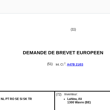
(11)
DEMANDE DE BREVET EUROPEEN
(51)
7
Int. Cl.
:
A47B
21/03
(72)
Inventeur:
 NL PT RO SE SI SK TR
Lahlou, Ali
1300 Wavre (BE)