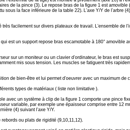
ires de la pince (3). Le repose bras de la figure 1 est amovible (
tu sous la face inférieure de la table 22). L'axe Y/Y de l'arbre 
très facilement sur divers plateaux de travail. L'ensemble de l'i
f qui est un support repose bras escamotable à 180° amovible a
rseur sur un moniteur ou un clavier d'ordinateur, le bras est su
nstamment mis sous tension. Les muscles se fatiguent très rapideme
ition de bien-être et lui permet d'oeuvrer avec un maximum de co
érents types de matériaux ( liste non limitative ).
 avec un système à clip de la figure 1 comporte une pince fixe
aisseur variable, par exemple une épaisseur comprise entre 12 m
rnière (4) suivant l'axe Y/Y.
 rebords ou plats de rigidité (9,10,11,12).