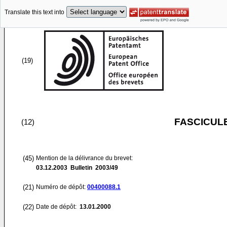
Translate this text into
(19)
FASCICUL
(12)
(45)
Mention de la délivrance du brevet:
03.12.2003
Bulletin 2003/49
(21)
Numéro de dépôt:
00400088.1
(22)
Date de dépôt:
13.01.2000