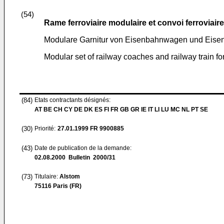
(54)
Rame ferroviaire modulaire et convoi ferroviair
Modulare Garnitur von Eisenbahnwagen und Eisen
Modular set of railway coaches and railway train f
(84)
Etats contractants désignés:
AT BE CH CY DE DK ES FI FR GB GR IE IT LI LU MC NL PT SE
(30)
Priorité:
27.01.1999
FR 9900885
(43)
Date de publication de la demande:
02.08.2000
Bulletin 2000/31
(73)
Titulaire:
Alstom
75116 Paris (FR)