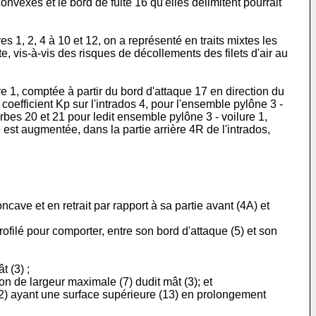
nvexes et le bord de fuite 16 qu'elles délimitent pourrait
 1, 2, 4 à 10 et 12, on a représenté en traits mixtes les
, vis-à-vis des risques de décollements des filets d'air au
ure 1, comptée à partir du bord d'attaque 17 en direction du
 coefficient Kp sur l'intrados 4, pour l'ensemble pylône 3 -
rbes 20 et 21 pour ledit ensemble pylône 3 - voilure 1,
est augmentée, dans la partie arrière 4R de l'intrados,
ncave et en retrait par rapport à sa partie avant (4A) et
 profilé pour comporter, entre son bord d'attaque (5) et son
t (3) ;
on de largeur maximale (7) dudit mât (3); et
te (12) ayant une surface supérieure (13) en prolongement