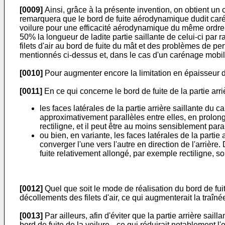
[0009]
Ainsi, grâce à la présente invention, on obtient u
remarquera que le bord de fuite aérodynamique dudit carén
voilure pour une efficacité aérodynamique du même ordre.
50% la longueur de ladite partie saillante de celui-ci pa
filets d'air au bord de fuite du mât et des problèmes de 
mentionnés ci-dessus et, dans le cas d'un carénage mobile
[0010]
Pour augmenter encore la limitation en épaisseur d
[0011]
En ce qui concerne le bord de fuite de la partie ar
les faces latérales de la partie arrière saillante du
approximativement parallèles entre elles, en prolon
rectiligne, et il peut être au moins sensiblement paral
ou bien, en variante, les faces latérales de la partie
converger l'une vers l'autre en direction de l'arrière
fuite relativement allongé, par exemple rectiligne, s
[0012]
Quel que soit le mode de réalisation du bord de fuite
décollements des filets d'air, ce qui augmenterait la traîné
[0013]
Par ailleurs, afin d'éviter que la partie arrière sa
bord de fuite de la voilure --ce qui réduirait notablement l