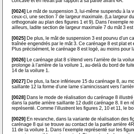
concave et en retrait par rapport à sa partie avant 4A.
[0024]
Le mât de suspension 3, lui-même suspendu à la voil
ceux-ci, une section 7 de largeur maximale. (La largeur du
orthogonale au plan des figures 1 et 9). Dans l'exemple repr
ailleurs, ladite section de largeur maximale 7 du mât 3 est d
[0025]
De plus, le mât de suspension 3 est pourvu d'un car
traînée engendrés par le mât 3. Ce carénage 8 est plat et e
Plus précisément, le carénage 8 est logé, au moins pour la 
[0026]
Le carénage plat 8 s'étend vers l'arrière de la voil
prolonge à l'arrière de la voilure 1, au-delà du bord de fui
14 de la voilure 1.
[0027]
De plus, la face inférieure 15 du carénage 8, au moi
saillante 12 la forme d'une lame s'amincissant vers l'arrièr
[0028]
Dans le mode de réalisation du carénage 8 illustré p
dans la partie arrière saillante 12 dudit carénage 8. Il en 
représenté. Comme l'illustrent les figures 2, 10 et 11, le b
[0029]
En revanche, dans la variante de réalisation des fig
carénage 8 qui se trouve au contact de la partie arrière 4R d
11 de la voilure 1. Dans l'exemple représenté sur les figur