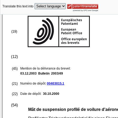
Translate this text into
(19)
(12)
(45)
Mention de la délivrance du brevet:
03.12.2003
Bulletin 2003/49
(21)
Numéro de dépôt:
00403015.1
(22)
Date de dépôt:
30.10.2000
(54)
Mât de suspension profilé de voilure d'aéron