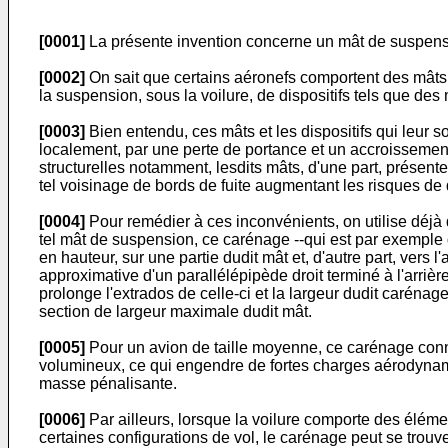
[0001]
La présente invention concerne un mât de suspensio
[0002]
On sait que certains aéronefs comportent des mâts pr
la suspension, sous la voilure, de dispositifs tels que des 
[0003]
Bien entendu, ces mâts et les dispositifs qui leur 
localement, par une perte de portance et un accroissement
structurelles notamment, lesdits mâts, d'une part, présenten
tel voisinage de bords de fuite augmentant les risques de d
[0004]
Pour remédier à ces inconvénients, on utilise déjà
tel mât de suspension, ce carénage --qui est par exemple d
en hauteur, sur une partie dudit mât et, d'autre part, vers 
approximative d'un parallélépipède droit terminé à l'arrièr
prolonge l'extrados de celle-ci et la largeur dudit carénag
section de largeur maximale dudit mât.
[0005]
Pour un avion de taille moyenne, ce carénage connu
volumineux, ce qui engendre de fortes charges aérodynamiq
masse pénalisante.
[0006]
Par ailleurs, lorsque la voilure comporte des éléme
certaines configurations de vol, le carénage peut se trouve