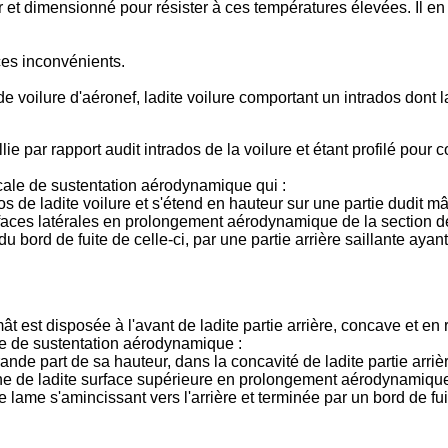
ur et dimensionné pour résister à ces températures élevées. Il e
ces inconvénients.
de voilure d'aéronef, ladite voilure comportant un intrados dont la
lie par rapport audit intrados de la voilure et étant profilé pour 
cale de sustentation aérodynamique qui :
os de ladite voilure et s'étend en hauteur sur une partie dudit mât
es faces latérales en prolongement aérodynamique de la section d
là du bord de fuite de celle-ci, par une partie arrière saillante
est disposée à l'avant de ladite partie arrière, concave et en retr
le de sustentation aérodynamique :
ande part de sa hauteur, dans la concavité de ladite partie arrière
he de ladite surface supérieure en prolongement aérodynamique d
ne lame s'amincissant vers l'arrière et terminée par un bord de 