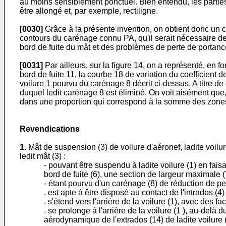
au moins sensiblement ponctuel. Bien entendu, les parties 
être allongé et, par exemple, rectiligne.
[0030]
Grâce à la présente invention, on obtient donc un ca
contours du carénage connu PA, qu'il serait nécessaire de 
bord de fuite du mât et des problèmes de perte de portanc
[0031]
Par ailleurs, sur la figure 14, on a représenté, en f
bord de fuite 11, la courbe 18 de variation du coefficient d
voilure 1 pourvu du carénage 8 décrit ci-dessus. A titre d
duquel ledit carénage 8 est éliminé. On voit aisément que,
dans une proportion qui correspond à la somme des zones 
Revendications
1.
Mât de suspension (3) de voilure d'aéronef, ladite voilure
ledit mât (3) :
- pouvant être suspendu à ladite voilure (1) en faisan
bord de fuite (6), une section de largeur maximale (7
- étant pourvu d'un carénage (8) de réduction de pe
. est apte à être disposé au contact de l'intrados (4)
. s'étend vers l'arrière de la voilure (1), avec des
. se prolonge à l'arrière de la voilure (1 ), au-delà
aérodynamique de l'extrados (14) de ladite voilure (