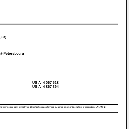
(FR)
nt-Pétersbourg
US-A- 4 067 518
US-A- 4 867 394
re formée par écrit et motivée. Elle n'est réputée formée qu'après paiement de la taxe d'opposition. (Art. 99(1)