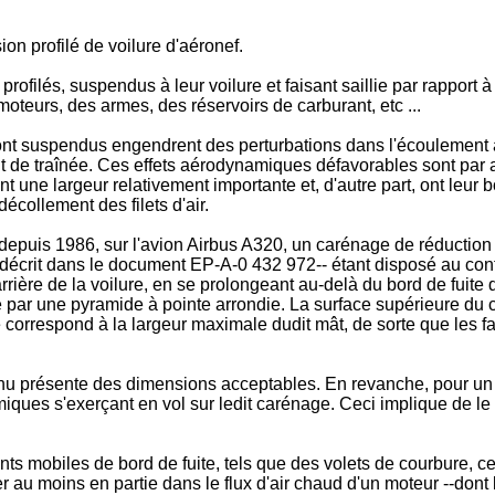
n profilé de voilure d'aéronef.
ofilés, suspendus à leur voilure et faisant saillie par rapport à 
moteurs, des armes, des réservoirs de carburant, etc ...
sont suspendus engendrent des perturbations dans l'écoulement a
 de traînée. Ces effets aérodynamiques défavorables sont par ail
t une largeur relativement importante et, d'autre part, ont leur b
écollement des filets d'air.
 depuis 1986, sur l'avion Airbus A320, un carénage de réductio
écrit dans le document EP-A-0 432 972-- étant disposé au contact
l'arrière de la voilure, en se prolongeant au-delà du bord de fui
e par une pyramide à pointe arrondie. La surface supérieure du ca
e correspond à la largeur maximale dudit mât, de sorte que les fa
 présente des dimensions acceptables. En revanche, pour un avi
ues s'exerçant en vol sur ledit carénage. Ceci implique de le ri
nts mobiles de bord de fuite, tels que des volets de courbure, 
r au moins en partie dans le flux d'air chaud d'un moteur --dont 