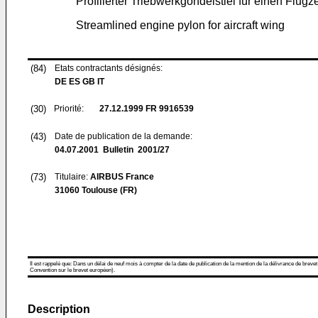
Profilierter Triebwerkgondelstiel für einen Flugz
Streamlined engine pylon for aircraft wing
(84)
Etats contractants désignés:
DE ES GB IT
(30)
Priorité:
27.12.1999
FR 9916539
(43)
Date de publication de la demande:
04.07.2001
Bulletin 2001/27
(73)
Titulaire:
AIRBUS France
31060 Toulouse (FR)
Il est rappelé que: Dans un délai de neuf mois à compter de la date de publication de la mention de la délivrance de brevet
Convention sur le brevet européen).
Description