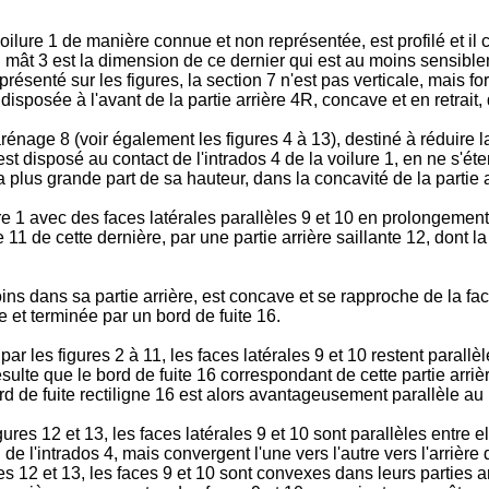
ure 1 de manière connue et non représentée, est profilé et il co
 mât 3 est la dimension de ce dernier qui est au moins sensibleme
ésenté sur les figures, la section 7 n'est pas verticale, mais for
isposée à l'avant de la partie arrière 4R, concave et en retrait, d
énage 8 (voir également les figures 4 à 13), destiné à réduire la
st disposé au contact de l'intrados 4 de la voilure 1, en ne s'éte
plus grande part de sa hauteur, dans la concavité de la partie ar
ure 1 avec des faces latérales parallèles 9 et 10 en prolongemen
te 11 de cette dernière, par une partie arrière saillante 12, dont
ns dans sa partie arrière, est concave et se rapproche de la fac
e et terminée par un bord de fuite 16.
ar les figures 2 à 11, les faces latérales 9 et 10 restent parall
résulte que le bord de fuite 16 correspondant de cette partie arr
ord de fuite rectiligne 16 est alors avantageusement parallèle au b
ures 12 et 13, les faces latérales 9 et 10 sont parallèles entre e
e l'intrados 4, mais convergent l'une vers l'autre vers l'arrière 
es 12 et 13, les faces 9 et 10 sont convexes dans leurs parties a