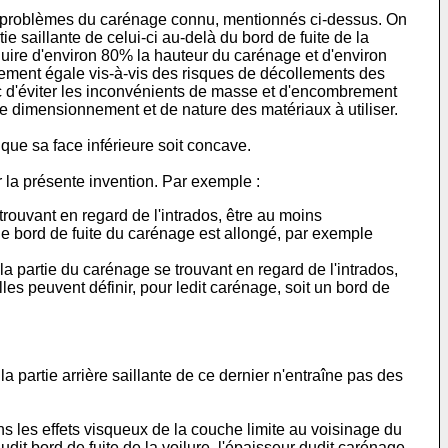
les problèmes du carénage connu, mentionnés ci-dessus. On
 saillante de celui-ci au-delà du bord de fuite de la
uire d'environ 80% la hauteur du carénage et d'environ
blement égale vis-à-vis des risques de décollements des
nc d'éviter les inconvénients de masse et d'encombrement
e dimensionnement et de nature des matériaux à utiliser.
que sa face inférieure soit concave.
r la présente invention. Par exemple :
trouvant en regard de l'intrados, être au moins
le bord de fuite du carénage est allongé, par exemple
 la partie du carénage se trouvant en regard de l'intrados,
lles peuvent définir, pour ledit carénage, soit un bord de
la partie arrière saillante de ce dernier n'entraîne pas des
ans les effets visqueux de la couche limite au voisinage du
audit bord de fuite de la voilure, l'épaisseur dudit carénage