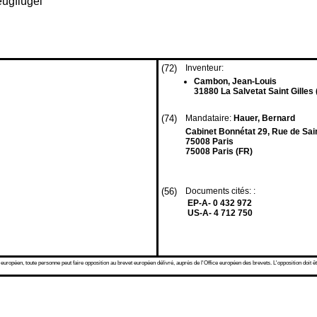
eugflügel
(72)
Inventeur:
Cambon, Jean-Louis
31880 La Salvetat Saint Gilles 
(74)
Mandataire:
Hauer, Bernard
Cabinet Bonnétat 29, Rue de Sai
75008 Paris
75008 Paris (FR)
(56)
Documents cités: :
EP-A- 0 432 972
US-A- 4 712 750
 européen, toute personne peut faire opposition au brevet européen délivré, auprès de l'Office européen des brevets. L'opposition doit êt