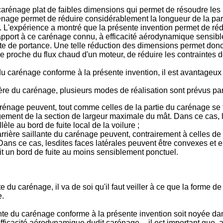
n carénage plat de faibles dimensions qui permet de résoudre 
age permet de réduire considérablement la longueur de la partie
 L'expérience a montré que la présente invention permet de réd
r rapport à ce carénage connu, à efficacité aérodynamique sensi
perte de portance. Une telle réduction des dimensions permet do
 proche du flux chaud d'un moteur, de réduire les contraintes d
u carénage conforme à la présente invention, il est avantageux 
rière du carénage, plusieurs modes de réalisation sont prévus pa
 carénage peuvent, tout comme celles de la partie du carénage se 
gement de la section de largeur maximale du mât. Dans ce cas, 
lèle au bord de fuite local de la voilure ;
 arrière saillante du carénage peuvent, contrairement à celles de
. Dans ce cas, lesdites faces latérales peuvent être convexes et e
oit un bord de fuite au moins sensiblement ponctuel.
 du carénage, il va de soi qu'il faut veiller à ce que la forme de 
e.
illante du carénage conforme à la présente invention soit noyée d
'efficacité aérodynamique dudit carénage--, il est important que, 