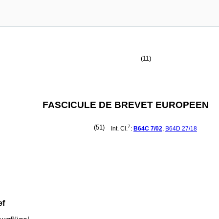
(11)
FASCICULE DE BREVET EUROPEEN
(51)
7
Int. Cl.
:
B64C
7/02
,
B64D
27/18
ef