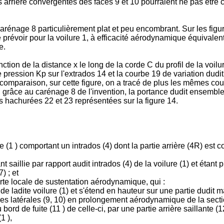
arrière convergentes des faces 9 et 10 pourraient ne pas être co
rénage 8 particulièrement plat et peu encombrant. Sur les figures
prévoir pour la voilure 1, à efficacité aérodynamique équivalente
e.
onction de la distance x le long de la corde C du profil de la voil
e pression Kp sur l'extrados 14 et la courbe 19 de variation dudit
e comparaison, sur cette figure, on a tracé de plus les mêmes cou
 grâce au carénage 8 de l'invention, la portance dudit ensemble 
hachurées 22 et 23 représentées sur la figure 14.
 (1 ) comportant un intrados (4) dont la partie arrière (4R) est co
t saillie par rapport audit intrados (4) de la voilure (1) et étant
) ; et
rte locale de sustentation aérodynamique, qui :
 de ladite voilure (1) et s'étend en hauteur sur une partie dudit mâ
 faces latérales (9, 10) en prolongement aérodynamique de la secti
 du bord de fuite (11 ) de celle-ci, par une partie arrière saillan
1 ),