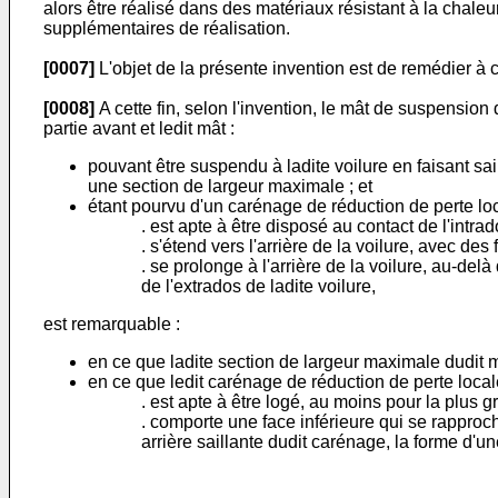
alors être réalisé dans des matériaux résistant à la chale
supplémentaires de réalisation.
[0007]
L'objet de la présente invention est de remédier à 
[0008]
A cette fin, selon l'invention, le mât de suspension 
partie avant et ledit mât :
pouvant être suspendu à ladite voilure en faisant sail
une section de largeur maximale ; et
étant pourvu d'un carénage de réduction de perte lo
. est apte à être disposé au contact de l'intrad
. s'étend vers l'arrière de la voilure, avec d
. se prolonge à l'arrière de la voilure, au-de
de l'extrados de ladite voilure,
est remarquable :
en ce que ladite section de largeur maximale dudit mât 
en ce que ledit carénage de réduction de perte loca
. est apte à être logé, au moins pour la plus gr
. comporte une face inférieure qui se rapproc
arrière saillante dudit carénage, la forme d'u