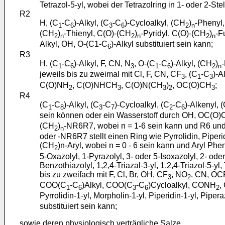
Tetrazol-5-yl, wobei der Tetrazolring in 1- oder 2-Ste
R2
H, (C
-C
)-Alkyl, (C
-C
)-Cycloalkyl, (CH
)
-Phenyl
1
6
3
6
2
n
(CH
)
-Thienyl, C(O)-(CH
)
-Pyridyl, C(O)-(CH
)
-F
2
n
2
n
2
n
Alkyl, OH, O-(C1-C
)-Alkyl substituiert sein kann;
6
R3
H, (C
-C
)-Alkyl, F, CN, N
, O-(C
-C
)-Alkyl, (CH
)
1
6
3
1
6
2
n
jeweils bis zu zweimal mit Cl, F, CN, CF
, (C
-C
)-A
3
1
3
C(O)NH
, C(O)NHCH
, C(O)N(CH
)
, OC(O)CH
;
2
3
3
2
3
R4
(C
-C
)-Alkyl, (C
-C
)-Cycloalkyl, (C
-C
)-Alkenyl, 
1
8
3
7
2
6
sein können oder ein Wasserstoff durch OH, OC(O
(CH
)
-NR6R7, wobei n = 1-6 sein kann und R6 un
2
n
oder -NR6R7 stellt einen Ring wie Pyrrolidin, Piperi
(CH
)n-Aryl, wobei n = 0 - 6 sein kann und Aryl Pheny
2
5-Oxazolyl, 1-Pyrazolyl, 3- oder 5-Isoxazolyl, 2- oder 
Benzothiazolyl, 1,2,4-Triazal-3-yl, 1,2,4-Triazol-5-yl,
bis zu zweifach mit F, Cl, Br, OH, CF
, NO
. CN, OC
3
2
COO(C
-C
)Alkyl, COO(C
-C
)Cycloalkyl, CONH
,
1
6
3
6
2
Pyrrolidin-1-yl, Morpholin-1-yl, Piperidin-1-yl, Piper
substituiert sein kann;
sowie deren physiologisch verträgliche Salze.