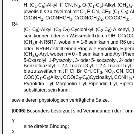
H, (C
-C
)-Alkyl, F, CN, N
, O-(C
-C
)-Alkyl, (CH
)
1
6
3
1
6
2
n
jeweils bis zu zweimal mit Cl, F, CN, CF
, (C
-C
)-A
3
1
3
C(O)NH
, C(O)NHCH
, C(O)N(CH
)
, OC(O)CH
2
3
3
2
3;
R4
(C
-C
)-Alkyl, (C
-C
)-Cycloalkyl, (C
-C
)-Alkenyl, 
1
8
3
7
2
6
sein können oder ein Wasserstoff durch OH, OC(O
(CH
)n-NR6R7, wobei n = 1-6 sein kann und R6 un
2
oder -NR6R7 stellt einen Ring wie Pyrrolidin, Piperi
(CH
)
-Aryl, wobei n = 0 - 6 sein kann und Aryl Pheny
2
n
5-Oxazolyl, 1-Pyrazolyl, 3- oder 5-Isoxazolyl, 2- oder 
Benzothiazolyl, 1,2,4-Triazol-3-yl, 1,2,4-Triazol-5-yl,
bis zu zweifach mit F, Cl, Br, OH, CF
, NO
, CN, OC
3
2
COO(C
-C
)Alkyl, COO(C
-C
)Cycloalkyl, CONH
,
1
6
3
6
2
Pyrrolidin-1-yl, Morpholin-1-yl, Piperidin-1-yl, Piper
substituiert sein kann;
sowie deren physiologisch verträgliche Salze.
[0006]
Besonders bevorzugt sind Verbindungen der Formel 
Y
eine direkte Bindung;
X