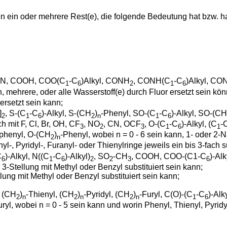
n ein oder mehrere Rest(e), die folgende Bedeutung hat bzw. h
CN, COOH, COO(C
-C
)Alkyl, CONH
, CONH(C
-C
)Alkyl, CO
1
6
2
1
6
ein, mehrere, oder alle Wasserstoff(e) durch Fluor ersetzt sein
ersetzt sein kann;
]
, S-(C
-C
)-Alkyl, S-(CH
)
-Phenyl, SO-(C
-C
)-Alkyl, SO-(CH
2
1
6
2
n
1
6
h mit F, Cl, Br, OH, CF
, NO
, CN, OCF
, O-(C
-C
)-Alkyl, (C
-
3
2
3
1
6
1
iphenyl, O-(CH
)
-Phenyl, wobei n = 0 - 6 sein kann, 1- oder 2-Na
2
n
l-, Pyridyl-, Furanyl- oder Thienylringe jeweils ein bis 3-fach su
C
)-Alkyl, N((C
-C
)-Alkyl)
, SO
-CH
, COOH, COO-(C1-C
)-Al
6
1
6
2
2
3
6
er 3-Stellung mit Methyl oder Benzyl substituiert sein kann;
llung mit Methyl oder Benzyl substituiert sein kann;
, (CH
)
-Thienyl, (CH
)
-Pyridyl, (CH
)
-Furyl, C(O)-(C
-C
)-Alk
2
n
2
n
2
n
1
6
uryl, wobei n = 0 - 5 sein kann und worin Phenyl, Thienyl, Pyridy