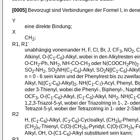
[0005]
Bevorzugt sind Verbindungen der Formel I, in dene
Y
eine direkte Bindung;
X
CH
;
2
R1, R1'
unabhängig voneinander H, F, Cl, Br, J, CF
, NO
, 
3
2
Alkinyl, O-(C
-C
)-Alkyl, wobei in den Alkylresten 
1
6
O-CH
-Ph, NH
, NH-CO-CH
oder N(COOCH
Ph)
2
2
3
2
2
SO
-NH
, SO
NH(C
-C
)-Alkyl, SO
N[(C
-C
)-Alkyl
2
2
2
1
6
2
1
6
n = 0 - 6 sein kann und der Phenylrest bis zu zweifac
Alkyl, N((C
-C
)-Alkyl)
, NH(C
-C
)-Acyl, Phenyl, B
1
6
2
1
7
oder 3-Thienyl, wobei die Phenyl-, Biphenyl-, Naphthy
OCF
, O-(C
-C
)-Alkyl, (C
-C
)-Alkyl, NH
, NH(C
-
3
1
6
1
6
2
1
1,2,3-Triazol-5-yl, wobei der Triazolring in 1-, 2- od
Tetrazol-5-yl, wobei der Tetrazolring in 1- oder 2-Ste
R2
H, (C
-C
)-Alkyl, (C
-C
)-Cycloalkyl, (CH
)
-Phenyl
1
6
3
6
2
n
(CH
)
-Thienyl, C(O)-(CH
)
-Pyridyl, C(O)-(CH
)
-F
2
n
2
n
2
n
Alkyl, OH, O-(C1-C
)-Alkyl substituiert sein kann;
6
R3