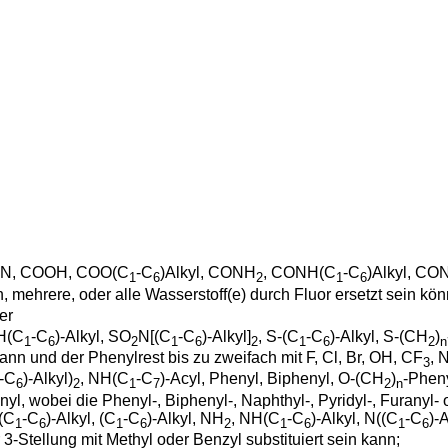
CN, COOH, COO(C
-C
)Alkyl, CONH
, CONH(C
-C
)Alkyl, CO
1
6
2
1
6
in, mehrere, oder alle Wasserstoff(e) durch Fluor ersetzt sein k
er
H(C
-C
)-Alkyl, SO
N[(C
-C
)-Alkyl]
, S-(C
-C
)-Alkyl, S-(CH
)
1
6
2
1
6
2
1
6
2
n
kann und der Phenylrest bis zu zweifach mit F, Cl, Br, OH, CF
, 
3
-C
)-Alkyl)
, NH(C
-C
)-Acyl, Phenyl, Biphenyl, O-(CH
)
-Pheny
6
2
1
7
2
n
nyl, wobei die Phenyl-, Biphenyl-, Naphthyl-, Pyridyl-, Furanyl- o
-(C
-C
)-Alkyl, (C
-C
)-Alkyl, NH
, NH(C
-C
)-Alkyl, N((C
-C
)-A
1
6
1
6
2
1
6
1
6
er 3-Stellung mit Methyl oder Benzyl substituiert sein kann;