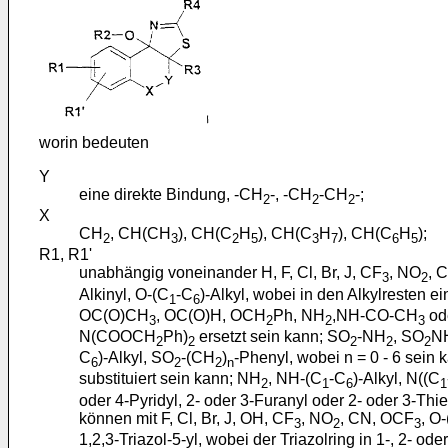
worin bedeuten
Y
eine direkte Bindung, -CH
-, -CH
-CH
-;
2
2
2
X
CH
, CH(CH
), CH(C
H
), CH(C
H
), CH(C
H
);
2
3
2
5
3
7
6
5
R1, R1'
unabhängig voneinander H, F, Cl, Br, J, CF
, NO
, 
3
2
Alkinyl, O-(C
-C
)-Alkyl, wobei in den Alkylresten e
1
6
OC(O)CH
, OC(O)H, OCH
Ph, NH
,NH-CO-CH
od
3
2
2
3
N(COOCH
Ph)
ersetzt sein kann; SO
-NH
, SO
N
2
2
2
2
2
C
)-Alkyl, SO
-(CH
)
-Phenyl, wobei n = 0 - 6 sein 
6
2
2
n
substituiert sein kann; NH
, NH-(C
-C
)-Alkyl, N((C
2
1
6
1
oder 4-Pyridyl, 2- oder 3-Furanyl oder 2- oder 3-Thie
können mit F, Cl, Br, J, OH, CF
, NO
, CN, OCF
, O
3
2
3
1,2,3-Triazol-5-yl, wobei der Triazolring in 1-, 2- od