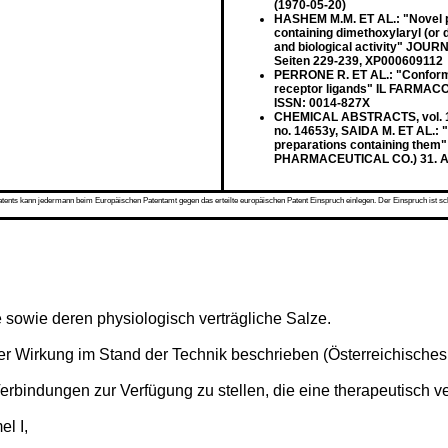
(1970-05-20)
HASHEM M.M. ET AL.: "Novel py
containing dimethoxylaryl (or 
and biological activity" JOUR
Seiten 229-239, XP000609112
PERRONE R. ET AL.: "Conformat
receptor ligands" IL FARMACO,
ISSN: 0014-827X
CHEMICAL ABSTRACTS, vol. 120
no. 14653y, SAIDA M. ET AL.: "
preparations containing them
PHARMACEUTICAL CO.) 31. Au
s kann jedermann beim Europäischen Patentamt gegen das erteilte europäischen Patent Einspruch einlegen. Der Einspruch ist schriftli
e sowie deren physiologisch verträgliche Salze.
her Wirkung im Stand der Technik beschrieben (Österreichisches
rbindungen zur Verfügung zu stellen, die eine therapeutisch v
l I,