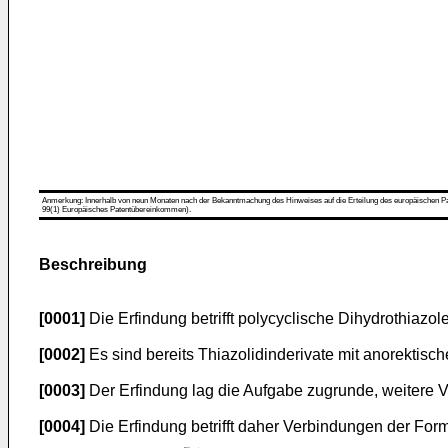
Anmerkung: Innerhalb von neun Monaten nach der Bekanntmachung des Hinweises auf die Erteilung des europäischen Patent
99(1) Europäisches Patentübereinkommen).
Beschreibung
[0001]
Die Erfindung betrifft polycyclische Dihydrothiazol
[0002]
Es sind bereits Thiazolidinderivate mit anorektisc
[0003]
Der Erfindung lag die Aufgabe zugrunde, weitere Ve
[0004]
Die Erfindung betrifft daher Verbindungen der Forme