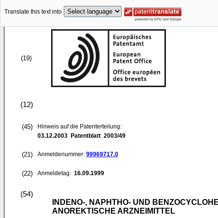
Translate this text into
(19)
(12)
(45)
Hinweis auf die Patenterteilung:
03.12.2003
Patentblatt 2003/49
(21)
Anmeldenummer:
99969717.0
(22)
Anmeldetag:
16.09.1999
(54)
INDENO-, NAPHTHO- UND BENZOCYCLOH
ANOREKTISCHE ARZNEIMITTEL