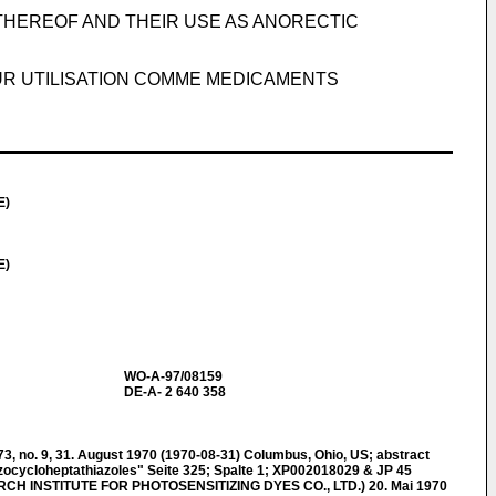
THEREOF AND THEIR USE AS ANORECTIC
UR UTILISATION COMME MEDICAMENTS
E)
E)
WO-A-97/08159
DE-A- 2 640 358
 no. 9, 31. August 1970 (1970-08-31) Columbus, Ohio, US; abstract
ocycloheptathiazoles" Seite 325; Spalte 1; XP002018029 & JP 45
H INSTITUTE FOR PHOTOSENSITIZING DYES CO., LTD.) 20. Mai 1970