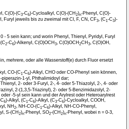
yl, C(O)-(C
-C
)-Cycloalkyl, C(O)-(CH
)
-Phenyl, C(O)-
3
6
2
n
l, Furyl jeweils bis zu zweimal mit Cl, F, CN, CF
, (C
-C
)-
3
1
3
 0 - 5 sein kann; und worin Phenyl, Thienyl, Pyridyl, Furyl
 (C
-C
)-Alkenyl, C(O)OCH
, C(O)OCH
CH
, C(O)OH,
2
6
3
2
3
in, mehrere, oder alle Wasserstoff(e) durch Fluor ersetzt
kyl, CO-(C
-C
)-Alkyl, CHO oder CO-Phenyl sein können,
1
6
-piperazin-1-yl, Phthalimidoyl dar;
hienyl, 2- oder 3-Furyl, 2-, 4- oder 5-Thiazolyl, 2-, 4- oder
razinyl, 2-(1,3,5-Triazinyl), 2- oder 5-Benzimidazolyl, 2-
4- oder -5-yl sein kann und der Arylrest oder Heteroarylrest
-C
)-Alkyl, (C
-C
)-Alkyl, (C
-C
)-Cycloalkyl, COOH,
6
1
6
3
6
kyl, NH
, NH-CO-(C
-C
)-Alkyl, NH-CO-Phenyl,
2
1
6
yl, S-(CH
)
-Phenyl, SO
-(CH
)
-Phenyl, wobei n = 0-3,
2
n
2
2
n