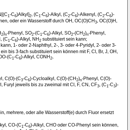
N[(C
-C
)Alkyl]
, (C
-C
)-Alkyl, (C
-C
)-Alkenyl, (C
-C
)-
1
6
2
1
6
2
6
2
6
 können, oder ein Wasserstoff durch OH, OC(O)CH
, OC(O)H,
3
H
)
-Phenyl, SO
-(C
-C
)-Alkyl, SO
-(CH
)
-Phenyl,
2
n
2
1
6
2
2
n
l, (C
-C
)-Alkyl, NH
substituiert sein kann;
1
6
2
 kann, 1- oder 2-Naphthyl, 2-, 3- oder 4-Pyridyl, 2- oder 3-
in bis 3-fach substituiert sein können mit F, Cl, Br, J, OH,
OO-(C
-C
)-Alkyl, CONH
,
1
6
2
yl, C(O)-(C
-C
)-Cycloalkyl, C(O)-(CH
)
-Phenyl, C(O)-
3
6
2
n
l, Furyl jeweils bis zu zweimal mit Cl, F, CN, CF
, (C
-C
)-
3
1
3
in, mehrere, oder alle Wasserstoff(e) durch Fluor ersetzt
lkyl, CO-(C
-C
)-Alkyl, CHO oder CO-Phenyl sein können,
1
6