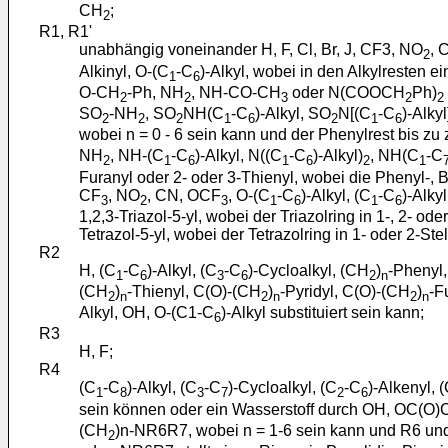
CH
;
2
R1, R1'
unabhängig voneinander H, F, Cl, Br, J, CF3, NO
, 
2
Alkinyl, O-(C
-C
)-Alkyl, wobei in den Alkylresten 
1
6
O-CH
-Ph, NH
, NH-CO-CH
oder N(COOCH
Ph)
2
2
3
2
2
SO
-NH
, SO
NH(C
-C
)-Alkyl, SO
N[(C
-C
)-Alkyl
2
2
2
1
6
2
1
6
wobei n = 0 - 6 sein kann und der Phenylrest bis zu 
NH
, NH-(C
-C
)-Alkyl, N((C
-C
)-Alkyl)
, NH(C
-C
2
1
6
1
6
2
1
Furanyl oder 2- oder 3-Thienyl, wobei die Phenyl-, Bip
CF
, NO
, CN, OCF
, O-(C
-C
)-Alkyl, (C
-C
)-Alky
3
2
3
1
6
1
6
1,2,3-Triazol-5-yl, wobei der Triazolring in 1-, 2- od
Tetrazol-5-yl, wobei der Tetrazolring in 1- oder 2-Ste
R2
H, (C
-C
)-Alkyl, (C
-C
)-Cycloalkyl, (CH
)
-Phenyl
1
6
3
6
2
n
(CH
)
-Thienyl, C(O)-(CH
)
-Pyridyl, C(O)-(CH
)
-F
2
n
2
n
2
n
Alkyl, OH, O-(C1-C
)-Alkyl substituiert sein kann;
6
R3
H, F;
R4
(C
-C
)-Alkyl, (C
-C
)-Cycloalkyl, (C
-C
)-Alkenyl, 
1
8
3
7
2
6
sein können oder ein Wasserstoff durch OH, OC(O
(CH
)n-NR6R7, wobei n = 1-6 sein kann und R6 un
2