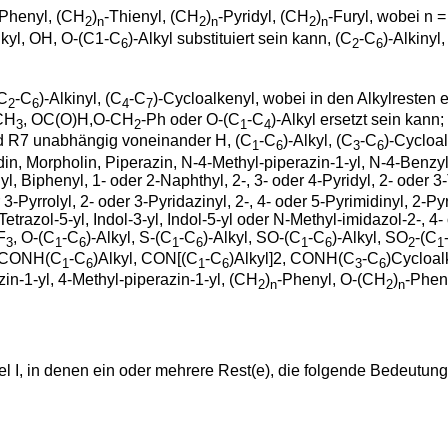
-Phenyl, (CH
)
-Thienyl, (CH
)
-Pyridyl, (CH
)
-Furyl, wobei n =
2
n
2
n
2
n
lkyl, OH, O-(C1-C
)-Alkyl substituiert sein kann, (C
-C
)-Alkinyl,
6
2
6
(C
-C
)-Alkinyl, (C
-C
)-Cycloalkenyl, wobei in den Alkylresten e
2
6
4
7
)CH
, OC(O)H,O-CH
-Ph oder O-(C
-C
)-Alkyl ersetzt sein kann;
3
2
1
4
d R7 unabhängig voneinander H, (C
-C
)-Alkyl, (C
-C
)-Cycloa
1
6
3
6
din, Morpholin, Piperazin, N-4-Methyl-piperazin-1-yl, N-4-Benzyl
l, Biphenyl, 1- oder 2-Naphthyl, 2-, 3- oder 4-Pyridyl, 2- oder 3-T
3-Pyrrolyl, 2- oder 3-Pyridazinyl, 2-, 4- oder 5-Pyrimidinyl, 2-Py
 Tetrazol-5-yl, Indol-3-yl, Indol-5-yl oder N-Methyl-imidazol-2-, 4
F
, O-(C
-C
)-Alkyl, S-(C
-C
)-Alkyl, SO-(C
-C
)-Alkyl, SO
-(C
3
1
6
1
6
1
6
2
1
 CONH(C
-C
)Alkyl, CON[(C
-C
)Alkyl]2, CONH(C
-C
)Cycloal
1
6
1
6
3
6
azin-1-yl, 4-Methyl-piperazin-1-yl, (CH
)
-Phenyl, O-(CH
)
-Phen
2
n
2
n
I, in denen ein oder mehrere Rest(e), die folgende Bedeutung