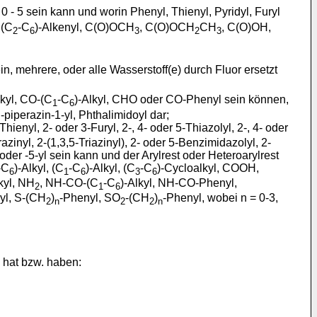
 0 - 5 sein kann und worin Phenyl, Thienyl, Pyridyl, Furyl
 (C
-C
)-Alkenyl, C(O)OCH
, C(O)OCH
CH
, C(O)OH,
2
6
3
2
3
in, mehrere, oder alle Wasserstoff(e) durch Fluor ersetzt
lkyl, CO-(C
-C
)-Alkyl, CHO oder CO-Phenyl sein können,
1
6
-piperazin-1-yl, Phthalimidoyl dar;
hienyl, 2- oder 3-Furyl, 2-, 4- oder 5-Thiazolyl, 2-, 4- oder
razinyl, 2-(1,3,5-Triazinyl), 2- oder 5-Benzimidazolyl, 2-
- oder -5-yl sein kann und der Arylrest oder Heteroarylrest
-C
)-Alkyl, (C
-C
)-Alkyl, (C
-C
)-Cycloalkyl, COOH,
6
1
6
3
6
kyl, NH
, NH-CO-(C
-C
)-Alkyl, NH-CO-Phenyl,
2
1
6
yl, S-(CH
)
-Phenyl, SO
-(CH
)
-Phenyl, wobei n = 0-3,
2
n
2
2
n
 hat bzw. haben: