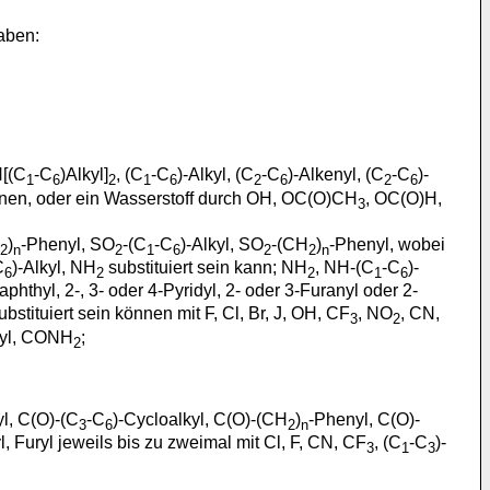
aben:
N[(C
-C
)Alkyl]
, (C
-C
)-Alkyl, (C
-C
)-Alkenyl, (C
-C
)-
1
6
2
1
6
2
6
2
6
 können, oder ein Wasserstoff durch OH, OC(O)CH
, OC(O)H,
3
)
-Phenyl, SO
-(C
-C
)-Alkyl, SO
-(CH
)
-Phenyl, wobei
2
n
2
1
6
2
2
n
C
)-Alkyl, NH
substituiert sein kann; NH
, NH-(C
-C
)-
6
2
2
1
6
phthyl, 2-, 3- oder 4-Pyridyl, 2- oder 3-Furanyl oder 2-
bstituiert sein können mit F, Cl, Br, J, OH, CF
, NO
, CN,
3
2
kyl, CONH
;
2
yl, C(O)-(C
-C
)-Cycloalkyl, C(O)-(CH
)
-Phenyl, C(O)-
3
6
2
n
l, Furyl jeweils bis zu zweimal mit Cl, F, CN, CF
, (C
-C
)-
3
1
3