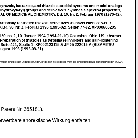
razolo, isoxazolo, and thiazolo steroidal systems and model analogs
dihydroxylaryl) groups and derivatives. Synthesis spectral properties,
NAL OF MEDICINAL CHEMISTRY, Bd. 19, Nr. 2, Februar 1976 (1976-02),
ionally restricted thiazole derivatives as novel class of 5-HT3
 Bd. 50, Nr. 2, Februar 1995 (1995-02), Seiten 77-82, XP000605205
, no. 2, 10. Januar 1994 (1994-01-10) Columbus, Ohio, US; abstract
Preparation of thiazoles as tyrosinase inhibitors and skin-lightening
" Seite 421; Spalte 1; XP002123115 & JP 05 222015 A (HISAMITSU
gust 1993 (1993-08-31)
ch einzureichen und zu begründen. Er gilt erst als eingelegt, wenn die Einspruchsgebühr entrichtet worden ist. (Art.
 Patent Nr. 365181).
erwertbare anorektische Wirkung entfalten.