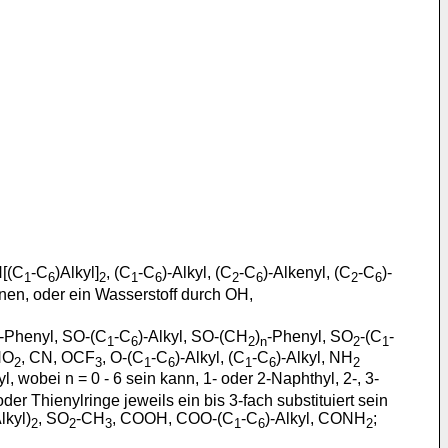
N[(C
-C
)Alkyl]
, (C
-C
)-Alkyl, (C
-C
)-Alkenyl, (C
-C
)-
1
6
2
1
6
2
6
2
6
önnen, oder ein Wasserstoff durch OH,
-Phenyl, SO-(C
-C
)-Alkyl, SO-(CH
)
-Phenyl, SO
-(C
-
1
6
2
n
2
1
NO
, CN, OCF
, O-(C
-C
)-Alkyl, (C
-C
)-Alkyl, NH
2
3
1
6
1
6
2
l, wobei n = 0 - 6 sein kann, 1- oder 2-Naphthyl, 2-, 3-
der Thienylringe jeweils ein bis 3-fach substituiert sein
lkyl)
, SO
-CH
, COOH, COO-(C
-C
)-Alkyl, CONH
;
2
2
3
1
6
2