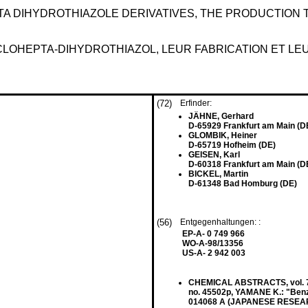
A DIHYDROTHIAZOLE DERIVATIVES, THE PRODUCTION 
CLOHEPTA-DIHYDROTHIAZOL, LEUR FABRICATION ET LE
(72)
Erfinder:
JÄHNE, Gerhard
D-65929 Frankfurt am Main (D
GLOMBIK, Heiner
D-65719 Hofheim (DE)
GEISEN, Karl
D-60318 Frankfurt am Main (D
BICKEL, Martin
D-61348 Bad Homburg (DE)
(56)
Entgegenhaltungen: :
EP-A- 0 749 966
WO-A-98/13356
US-A- 2 942 003
CHEMICAL ABSTRACTS, vol. 73,
no. 45502p, YAMANE K.: "Benz
014068 A (JAPANESE RESEARC