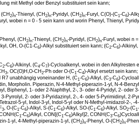
llung mit Methyl oder Benzyl substituiert sein kann;
, (CH
)
-Thienyl, (CH
)
-Pyridyl, (CH
)
-Furyl, C(O)-(C
-C
)-Alk
2
n
2
n
2
n
1
6
uryl, wobei n = 0 - 5 sein kann und worin Phenyl, Thienyl, Pyridy
-Phenyl, (CH
)
-Thienyl, (CH
)
-Pyridyl, (CH
)
-Furyl, wobei n =
2
n
2
n
2
n
lkyl, OH, O-(C1-C
)-Alkyl substituiert sein kann; (C
-C
)-Alkinyl,
6
2
6
(C
-C
)-Alkinyl, (C
-C
)-Cycloalkenyl, wobei in den Alkylresten e
2
6
4
7
)CH
, OC(O)H,O-CH
-Ph oder O-(C
-C
)-Alkyl ersetzt sein kann;
3
2
1
4
d R7 unabhängig voneinander H, (C
-C
)-Alkyl, (C
-C
)-Cycloal
1
6
3
6
din, Morpholin. Piperazin, N-4-Methyl-piperazin-1-yl, N-4-Benzyl
l, Biphenyl, 1- oder 2-Naphthyl, 2-, 3- oder 4-Pyridyl, 2- oder 3-T
3-Pyrrolyl, 2- oder 3-Pyridazinyl, 2-, 4- oder 5-Pyrimidinyl, 2-Py
 Tetrazol-5-yl, Indol-3-yl, Indol-5-yl oder N-Methyl-imidazol-2-, -
F
, O-(C
-C
)-Alkyl, S-(C
-C
)-Alkyl, SO-(C
-C
)-Alkyl, SO
-(C
3
1
6
1
6
1
6
2
1
 CONH(C
-C
)Alkyl, CON[(C
-C
)Alkyl]2, CONH(C
-C
)Cycloal
1
6
1
6
3
6
azin-1-yl, 4-Methyl-piperazin-1-yl, (CH
)
-Phenyl, O-(CH
)
-Phen
2
n
2
n