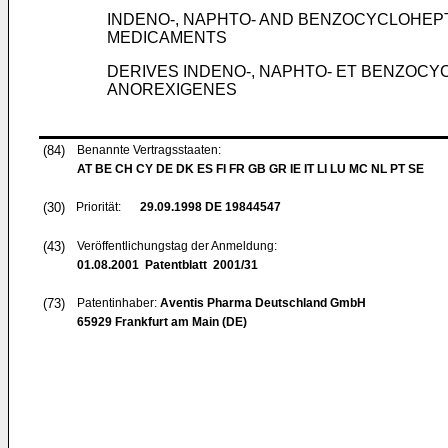
INDENO-, NAPHTO- AND BENZOCYCLOHEPT
MEDICAMENTS
DERIVES INDENO-, NAPHTO- ET BENZOCY
ANOREXIGENES
(84)
Benannte Vertragsstaaten:
AT BE CH CY DE DK ES FI FR GB GR IE IT LI LU MC NL PT SE
(30)
Priorität:
29.09.1998
DE 19844547
(43)
Veröffentlichungstag der Anmeldung:
01.08.2001
Patentblatt 2001/31
(73)
Patentinhaber:
Aventis Pharma Deutschland GmbH
65929 Frankfurt am Main (DE)