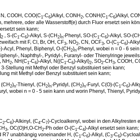
CN, COOH, COO(C
-C
)Alkyl, CONH
, CONH(C
-C
)Alkyl, CO
1
6
2
1
6
ein, mehrere, oder alle Wasserstoff(e) durch Fluor ersetzt sein
ersetzt sein kann;
]
, S-(C
-C
)-Alkyl, S-(CH
)
-Phenyl, SO-(C
-C
)-Alkyl, SO-(C
2
1
6
2
n
1
6
zweifach mit F, Cl, Br, OH, CF
, NO
, CN, OCF
, O-(C
-C
)-Alky
3
2
3
1
6
)-Acyl, Phenyl, Biphenyl, O-(CH
)
-Phenyl, wobei n = 0 - 6 sein
7
2
n
henyl-, Naphthyl-, Pyridyl-, Furanyl- oder Thienylringe jeweils e
l, NH
, NH(C
-C
)-Alkyl, N((C
-C
)-Alkyl)
, SO
-CH
, COOH, C
2
1
6
1
6
2
2
3
er 3-Stellung mit Methyl oder Benzyl substituiert sein kann;
llung mit Methyl oder Benzyl substituiert sein kann;
, (CH
)
-Thienyl, (CH
)
-Pyridyl, (CH
)
-Furyl, C(O)-(C
-C
)-Alk
2
n
2
n
2
n
1
6
uryl, wobei n = 0 - 5 sein kann und worin Phenyl, Thienyl, Pyridy
(C
-C
)-Alkinyl, (C
-C
)-Cycloalkenyl, wobei in den Alkylresten e
2
6
4
7
)CH
, OC(O)H,O-CH
-Ph oder O-(C
-C
)-Alkyl ersetzt sein kann;
3
2
1
4
d R7 unabhängig voneinander H, (C
-C
)-Alkyl, (C
-C
)-Cycloa
1
6
3
6