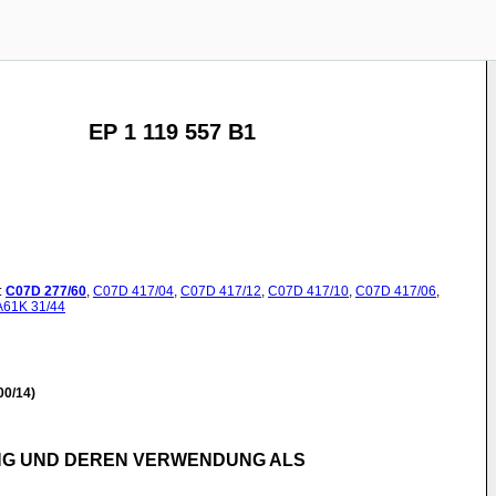
EP 1 119 557 B1
:
C07D
277/60
,
C07D
417/04
,
C07D
417/12
,
C07D
417/10
,
C07D
417/06
,
A61K
31/44
00/14)
UNG UND DEREN VERWENDUNG ALS