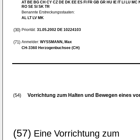
AT BE BG CH CY CZ DE DK EE ES FI FR GB GR HU IE IT LI LU MC 
RO SE SI SK TR
Benannte Erstreckungsstaaten:
AL LT LV MK
(30)
Priorität:
31.05.2002
DE 10224103
(71)
Anmelder:
WYSSMANN, Max
CH-3360 Herzogenbuchsee (CH)
Vorrichtung zum Halten und Bewegen eines vo
(54)
(57)
Eine Vorrichtung zum