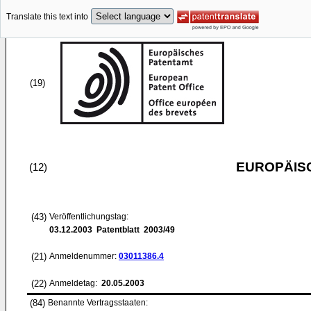
Translate this text into
(19)
EUROPÄIS
(12)
(43)
Veröffentlichungstag:
03.12.2003
Patentblatt 2003/49
(21)
Anmeldenummer:
03011386.4
(22)
Anmeldetag:
20.05.2003
(84)
Benannte Vertragsstaaten: