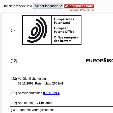
Translate this text into
(19)
EUROPÄIS
(12)
(43)
Veröffentlichungstag:
03.12.2003
Patentblatt 2003/49
(21)
Anmeldenummer:
03011089.4
(22)
Anmeldetag:
21.05.2003
(84)
Benannte Vertragsstaaten: