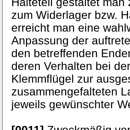
Halteteil gestaltet ma
zum Widerlager bzw. Ha
erreicht man eine wah
Anpassung der auftre
den betreffenden Enden
deren Verhalten bei d
Klemmflügel zur ausges
zusammengefalteten La
jeweils gewünschter We
[0011]
Zweckmäßig vers