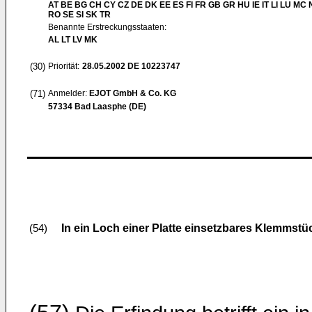
AT BE BG CH CY CZ DE DK EE ES FI FR GB GR HU IE IT LI LU MC 
RO SE SI SK TR
Benannte Erstreckungsstaaten:
AL LT LV MK
(30)
Priorität:
28.05.2002
DE 10223747
(71)
Anmelder:
EJOT GmbH & Co. KG
57334 Bad Laasphe (DE)
In ein Loch einer Platte einsetzbares Klemmstü
(54)