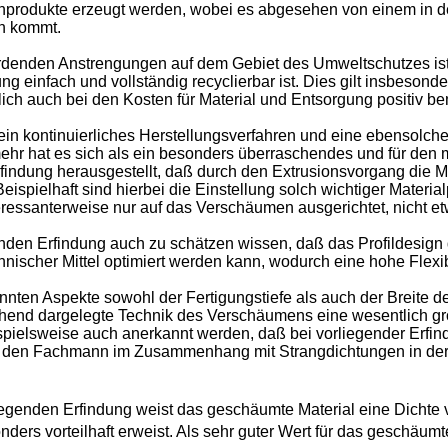
nprodukte erzeugt werden, wobei es abgesehen von einem in de
en kommt.
enden Anstrengungen auf dem Gebiet des Umweltschutzes ist 
 einfach und vollständig recyclierbar ist. Dies gilt insbesonde
lich auch bei den Kosten für Material und Entsorgung positiv b
 ein kontinuierliches Herstellungsverfahren und eine ebensolch
ehr hat es sich als ein besonders überraschendes und für den
ndung herausgestellt, daß durch den Extrusionsvorgang die Mat
eispielhaft sind hierbei die Einstellung solch wichtiger Materi
ressanterweise nur auf das Verschäumen ausgerichtet, nicht etw
enden Erfindung auch zu schätzen wissen, daß das Profildesig
cher Mittel optimiert werden kann, wodurch eine hohe Flexibili
annten Aspekte sowohl der Fertigungstiefe als auch der Breite 
hend dargelegte Technik des Verschäumens eine wesentlich gr
ielsweise auch anerkannt werden, daß bei vorliegender Erfin
lte den Fachmann im Zusammenhang mit Strangdichtungen in der 
egenden Erfindung weist das geschäumte Material eine Dichte 
nders vorteilhaft erweist. Als sehr guter Wert für das geschä