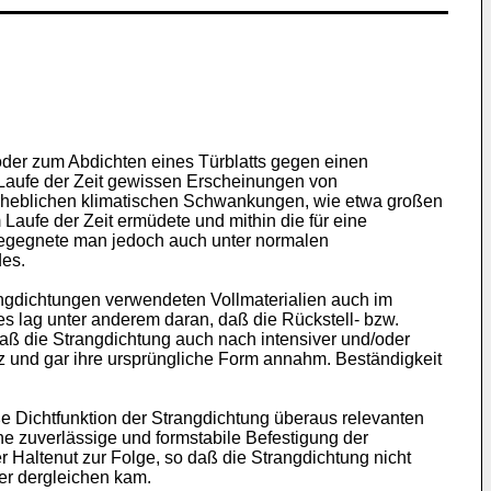
der zum Abdichten eines Türblatts gegen einen
Laufe der Zeit gewissen Erscheinungen von
erheblichen klimatischen Schwankungen, wie etwa großen
Laufe der Zeit ermüdete und mithin die für eine
begegnete man jedoch auch unter normalen
des.
angdichtungen verwendeten Vollmaterialien auch im
s lag unter anderem daran, daß die Rückstell- bzw.
daß die Strangdichtung auch nach intensiver und/oder
z und gar ihre ursprüngliche Form annahm. Beständigkeit
e Dichtfunktion der Strangdichtung überaus relevanten
ne zuverlässige und formstabile Befestigung der
r Haltenut zur Folge, so daß die Strangdichtung nicht
er dergleichen kam.