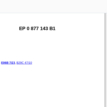
EP 0 877 143 B1
:
E06B
7/23
,
B29C
47/10