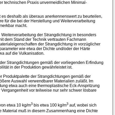
r technischen Praxis unvermeidlichen Minimal-
es deshalb als überaus anerkennenswert zu beurteilen,
re für die bei der Herstellung und Weiterverarbeitung
emerkbar macht.
e Weiterverarbeitung der Strangdichtung in besonders
 mit dem Stand der Technik vertrauten Fachmann
erialeigenschaften der Strangdichtung in vorzüglicher
alparameter wie etwa der Dichte und/oder der Härte
a auf die Vulkanisation.
n der Strangdichtungen gemäß der vorliegenden Erfindung
tät in der Produktion gewährleistet ist.
der Produktpalette der Strangdichtungen gemäß der
ößere Auswahl verwendbarer Materialien zuläßt. Im
dung etwa auch eine thermoplastische Eck-Anspritzung
Vergangenheit vor teilweise nur sehr schwer lösbare
3
3
von etwa 10 kg/m
bis etwa 100 kg/m
auf, wobei sich
umte Material muß in diesem Zusammenhang eine Dichte