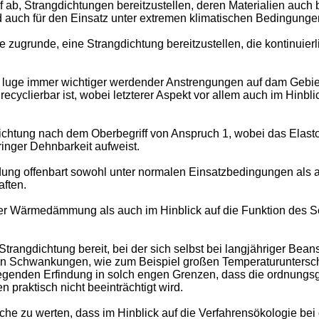
f ab, Strangdichtungen bereitzustellen, deren Materialien auch
 auch für den Einsatz unter extremen klimatischen Bedingunge
e zugrunde, eine Strangdichtung bereitzustellen, die kontinuie
g im luge immer wichtiger werdender Anstrengungen auf dam G
recyclierbar ist, wobei letzterer Aspekt vor allem auch im Hinb
ichtung nach dem Oberbegriff von Anspruch 1, wobei das Elas
ringer Dehnbarkeit aufweist.
ung offenbart sowohl unter normalen Einsatzbedingungen als a
aften.
der Wärmedämmung als auch im Hinblick auf die Funktion des S
Strangdichtung bereit, bei der sich selbst bei langjähriger Bea
chen Schwankungen, wie zum Beispiel großen Temperaturunters
liegenden Erfindung in solch engen Grenzen, dass die ordnung
n praktisch nicht beeinträchtigt wird.
sache zu werten, dass im Hinblick auf die Verfahrensökologie b