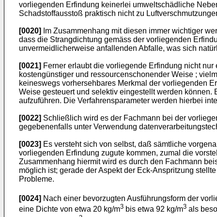
vorliegenden Erfindung keinerlei umweltschädliche Nebe
Schadstoffausstoß praktisch nicht zu Luftverschmutzung
[0020]
Im Zusammenhang mit diesen immer wichtiger werd
dass die Strangdichtung gemäss der vorliegenden Erfindung
unvermeidlicherweise anfallenden Abfalle, was sich natür
[0021]
Ferner erlaubt die vorliegende Erfindung nicht nur
kostengünstiger und ressourcenschonender Weise ; vielm
keineswegs vorhersehbares Merkmal der vorliegenden Erfi
Weise gesteuert und selektiv eingestellt werden können. B
aufzuführen. Die Verfahrensparameter werden hierbei inte
[0022]
Schließlich wird es der Fachmann bei der vorlieg
gegebenenfalls unter Verwendung datenverarbeitungstechnis
[0023]
Es versteht sich von selbst, daß sämtliche vorgen
vorliegenden Erfindung zugute kommen, zumal die vorste
Zusammenhang hiermit wird es durch den Fachmann beisp
möglich ist; gerade der Aspekt der Eck-Anspritzung stel
Probleme.
[0024]
Nach einer bevorzugten Ausführungsform der vorli
3
3
eine Dichte von etwa 20 kg/m
bis etwa 92 kg/m
als beso