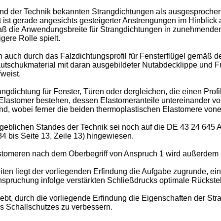
and der Technik bekannten Strangdichtungen als ausgesproche
kt ist gerade angesichts gesteigerter Anstrengungen im Hinblic
ß die Anwendungsbreite für Strangdichtungen in zunehmendem M
ere Rolle spielt.
auch durch das Falzdichtungsprofil für Fensterflügel gemäß d
autschukmaterial mit daran ausgebildeter Nutabdecklippe und
weist.
gdichtung für Fenster, Türen oder dergleichen, die einen Profil
Elastomer bestehen, dessen Elastomeranteile untereinander vol
nd, wobei ferner die beiden thermoplastischen Elastomere vone
geblichen Standes der Technik sei noch auf die DE 43 24 645 A1
4 bis Seite 13, Zeile 13) hingewiesen.
astomeren nach dem Oberbegriff von Anspruch 1 wird außerdem
 liegt der vorliegenden Erfindung die Aufgabe zugrunde, eine
pruchung infolge verstärkten Schließdrucks optimale Rückstell
, durch die vorliegende Erfindung die Eigenschaften der Stran
s Schallschutzes zu verbessern.