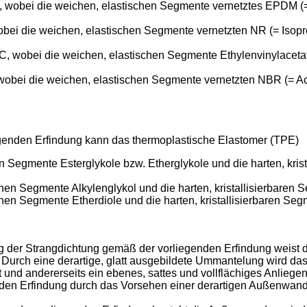
 wobei die weichen, elastischen Segmente vernetztes EPDM (=
obei die weichen, elastischen Segmente vernetzten NR (= Isopr
 wobei die weichen, elastischen Segmente Ethylenvinylacetat 
obei die weichen, elastischen Segmente vernetzten NBR (= Acry
genden Erfindung kann das thermoplastische Elastomer (TPE)
n Segmente Esterglykole bzw. Etherglykole und die harten, kri
chen Segmente Alkylenglykol und die harten, kristallisierbaren
chen Segmente Etherdiole und die harten, kristallisierbaren S
g der Strangdichtung gemäß der vorliegenden Erfindung weist 
Durch eine derartige, glatt ausgebildete Ummantelung wird da
und andererseits ein ebenes, sattes und vollflächiges Anliege
enden Erfindung durch das Vorsehen einer derartigen Außenwan