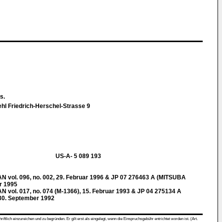
ys.
hl Friedrich-Herschel-Strasse 9
US-A- 5 089 193
ol. 096, no. 002, 29. Februar 1996 & JP 07 276463 A (MITSUBA
r 1995
l. 017, no. 074 (M-1366), 15. Februar 1993 & JP 04 275134 A
30. September 1992
ch einzureichen und zu begründen. Er gilt erst als eingelegt, wenn die Einspruchsgebühr entrichtet worden ist. (Art.