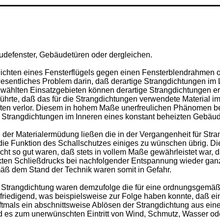
äudefenster, Gebäudetüren oder dergleichen.
ichten eines Fensterflügels gegen einen Fensterblendrahmen o
sentliches Problem darin, daß derartige Strangdichtungen im 
ewählten Einsatzgebieten können derartige Strangdichtungen 
ührte, daß das für die Strangdichtungen verwendete Material im 
ften verlor. Diesem in hohem Maße unerfreulichen Phänomen 
 Strangdichtungen im Inneren eines konstant beheizten Gebäu
der Materialermüdung ließen die in der Vergangenheit für Str
e Funktion des Schallschutzes einiges zu wünschen übrig. Die
icht so gut waren, daß stets in vollem Maße gewährleistet war, 
rkten Schließdrucks bei nachfolgender Entspannung wieder gan
mäß dem Stand der Technik waren somit in Gefahr.
er Strangdichtung waren demzufolge die für eine ordnungsgemäß
efriedigend, was beispielsweise zur Folge haben konnte, daß ei
ftmals ein abschnittsweise Ablösen der Strangdichtung aus eine
und es zum unerwünschten Eintritt von Wind, Schmutz, Wasser od