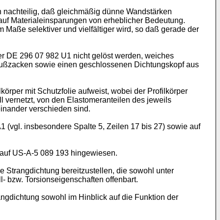
n nachteilig, daß gleichmäßig dünne Wandstärken
k auf Materialeinsparungen von erheblicher Bedeutung.
aße selektiver und vielfältiger wird, so daß gerade der
er DE 296 07 982 U1 nicht gelöst werden, weiches
 Fußzacken sowie einen geschlossenen Dichtungskopf aus
körper mit Schutzfolie aufweist, wobei der Profilkörper
l vernetzt, von den Elastomeranteilen des jeweils
inander verschieden sind.
 (vgl. insbesondere Spalte 5, Zeilen 17 bis 27) sowie auf
 auf US-A-5 089 193 hingewiesen.
 Strangdichtung bereitzustellen, die sowohl unter
- bzw. Torsionseigenschaften offenbart.
gdichtung sowohl im Hinblick auf die Funktion der