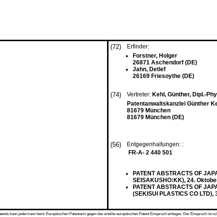
(72)
Erfinder:
Forstner, Holger
26871 Aschendorf (DE)
Jahn, Detlef
26169 Friesoythe (DE)
(74)
Vertreter:
Kehl, Günther, Dipl.-Ph
Patentanwaltskanzlei Günther Ke
81679 München
81679 München (DE)
(56)
Entgegenhaltungen: :
FR-A- 2 440 501
PATENT ABSTRACTS OF JAPAN v
SEISAKUSHO:KK), 24. Oktobe
PATENT ABSTRACTS OF JAPAN vo
(SEKISUI PLASTICS CO LTD), 
s kann jedermann beim Europäischen Patentamt gegen das erteilte europäischen Patent Einspruch einlegen. Der Einspruch ist schriftli