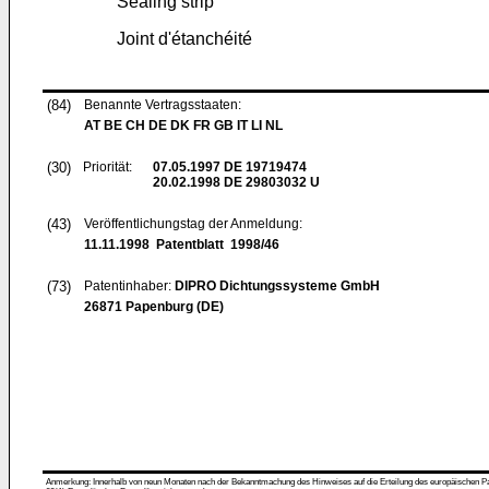
Sealing strip
Joint d'étanchéité
(84)
Benannte Vertragsstaaten:
AT BE CH DE DK FR GB IT LI NL
(30)
Priorität:
07.05.1997
DE 19719474
20.02.1998
DE 29803032 U
(43)
Veröffentlichungstag der Anmeldung:
11.11.1998
Patentblatt 1998/46
(73)
Patentinhaber:
DIPRO Dichtungssysteme GmbH
26871 Papenburg (DE)
Anmerkung: Innerhalb von neun Monaten nach der Bekanntmachung des Hinweises auf die Erteilung des europäischen Patent