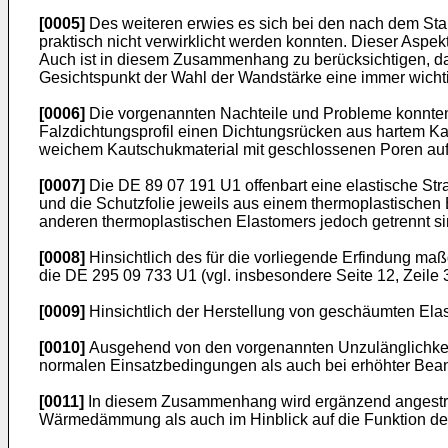
[0005]
Des weiteren erwies es sich bei den nach dem St
praktisch nicht verwirklicht werden konnten. Dieser Aspe
Auch ist in diesem Zusammenhang zu berücksichtigen, da
Gesichtspunkt der Wahl der Wandstärke eine immer wichtig
[0006]
Die vorgenannten Nachteile und Probleme konnten 
Falzdichtungsprofil einen Dichtungsrücken aus hartem K
weichem Kautschukmaterial mit geschlossenen Poren auf
[0007]
Die DE 89 07 191 U1 offenbart eine elastische Stran
und die Schutzfolie jeweils aus einem thermoplastischen 
anderen thermoplastischen Elastomers jedoch getrennt si
[0008]
Hinsichtlich des für die vorliegende Erfindung maß
die DE 295 09 733 U1 (vgl. insbesondere Seite 12, Zeile 3
[0009]
Hinsichtlich der Herstellung von geschäumten El
[0010]
Ausgehend von den vorgenannten Unzulänglichkeiten
normalen Einsatzbedingungen als auch bei erhöhter Beans
[0011]
In diesem Zusammenhang wird ergänzend angestrebt
Wärmedämmung als auch im Hinblick auf die Funktion de