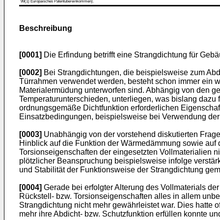
99(1) Europäisches Patentübereinkommen).
Beschreibung
[0001]
Die Erfindung betrifft eine Strangdichtung für Geb
[0002]
Bei Strangdichtungen, die beispielsweise zum Abd
Türrahmen verwendet werden, besteht schon immer ein we
Materialermüdung unterworfen sind. Abhängig von den g
Temperaturunterschieden, unterliegen, was bislang dazu f
ordnungsgemäße Dichtfunktion erforderlichen Eigenscha
Einsatzbedingungen, beispielsweise bei Verwendung der
[0003]
Unabhängig von der vorstehend diskutierten Frage 
Hinblick auf die Funktion der Wärmedämmung sowie auf di
Torsionseigenschaften der eingesetzten Vollmaterialien n
plötzlicher Beanspruchung beispielsweise infolge verstä
und Stabilität der Funktionsweise der Strangdichtung ge
[0004]
Gerade bei erfolgter Alterung des Vollmaterials d
Rückstell- bzw. Torsionseigenschaften alles in allem unb
Strangdichtung nicht mehr gewährleistet war. Dies hatte o
mehr ihre Abdicht- bzw. Schutzfunktion erfüllen konnte 