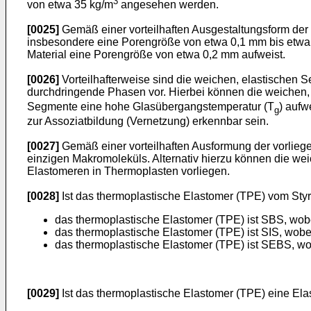
3
von etwa 35 kg/m
angesehen werden.
[0025]
Gemäß einer vorteilhaften Ausgestaltungsform der
insbesondere eine Porengröße von etwa 0,1 mm bis etwa 
Material eine Porengröße von etwa 0,2 mm aufweist.
[0026]
Vorteilhafterweise sind die weichen, elastischen Se
durchdringende Phasen vor. Hierbei können die weichen,
Segmente eine hohe Glasübergangstemperatur (T
) aufw
g
zur Assoziatbildung (Vernetzung) erkennbar sein.
[0027]
Gemäß einer vorteilhaften Ausformung der vorliege
einzigen Makromoleküls. Alternativ hierzu können die we
Elastomeren in Thermoplasten vorliegen.
[0028]
Ist das thermoplastische Elastomer (TPE) vom Styr
das thermoplastische Elastomer (TPE) ist SBS, wobe
das thermoplastische Elastomer (TPE) ist SIS, wobei
das thermoplastische Elastomer (TPE) ist SEBS, wob
[0029]
Ist das thermoplastische Elastomer (TPE) eine Ela