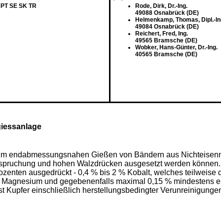
 PT SE SK TR
Rode, Dirk, Dr.-Ing.
49088 Osnabrück (DE)
Helmenkamp, Thomas, Dipl.-In
49084 Osnabrück (DE)
Reichert, Fred, Ing.
49565 Bramsche (DE)
Wobker, Hans-Günter, Dr.-Ing.
40565 Bramsche (DE)
giessanlage
im endabmessungsnahen Gießen von Bändern aus Nichteisenme
pruchung und hohen Walzdrücken ausgesetzt werden können. Z
zenten ausgedrückt - 0,4 % bis 2 % Kobalt, welches teilweise du
 % Magnesium und gegebenenfalls maximal 0,15 % mindestens e
Kupfer einschließlich herstellungsbedingter Verunreinigungen