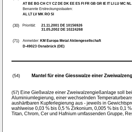
AT BE BG CH CY CZ DE DK EE ES FI FR GB GR IE IT LI LU MC NL
Benannte Erstreckungsstaaten:
AL LT LV MK RO SI
(30)
Priorität:
21.11.2001
DE 10156926
31.05.2002
DE 10224268
(71)
Anmelder:
KM Europa Metal Aktiengesellschaft
D-49023 Osnabrück (DE)
Mantel für eine Giesswalze einer Zweiwalzen
(54)
Eine Gießwalze einer Zweiwalzengießanlage soll be
(57)
Aluminiumlegierung, einer wechselnden Temperaturbeans
aushärtbaren Kupferlegierung aus - jeweils in Gewichtspro
wahlweise 0,03 % bis 0,5 % Zirkonium, 0,005 % bis 0,1
Titan, Chrom, Cer und Hafnium umfassenden Gruppe, Rest 