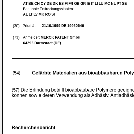
AT BE CH CY DE DK ES FI FR GB GR IE IT LI LU MC NL PT SE
Benannte Erstreckungsstaaten:
AL LT LV MK RO SI
(30)
Priorität:
21.10.1999
DE 19950646
(71)
Anmelder:
MERCK PATENT GmbH
64293 Darmstadt (DE)
Gefärbte Materialien aus bioabbaubaren Po
(54)
Die Erfindung betrifft bioabbaubare Polymere geeign
(57)
können sowie deren Verwendung als Adhäsiv, Antiadhäsi
Recherchenbericht