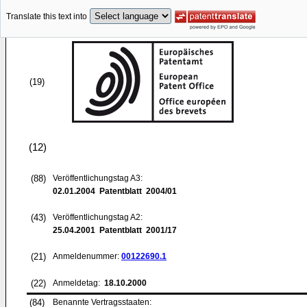
Translate this text into
(19)
(12)
(88)
Veröffentlichungstag A3:
02.01.2004
Patentblatt 2004/01
(43)
Veröffentlichungstag A2:
25.04.2001
Patentblatt 2001/17
(21)
Anmeldenummer:
00122690.1
(22)
Anmeldetag:
18.10.2000
(84)
Benannte Vertragsstaaten: