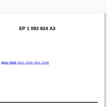
EP 1 093 824 A3
:
A61L
15/42
,
A61L
15/58
,
A61L
31/06