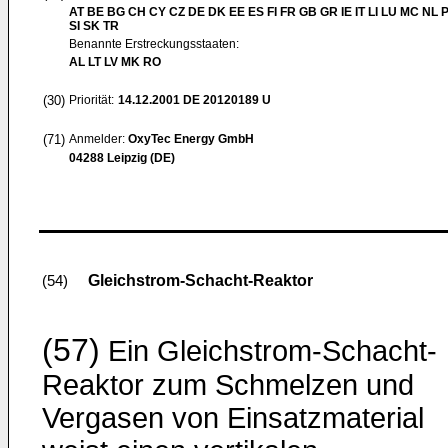
AT BE BG CH CY CZ DE DK EE ES FI FR GB GR IE IT LI LU MC NL 
SI SK TR
Benannte Erstreckungsstaaten:
AL LT LV MK RO
(30)
Priorität:
14.12.2001
DE 20120189 U
(71)
Anmelder:
OxyTec Energy GmbH
04288 Leipzig (DE)
Gleichstrom-Schacht-Reaktor
(54)
(57)
Ein Gleichstrom-Schacht-
Reaktor zum Schmelzen und
Vergasen von Einsatzmaterial