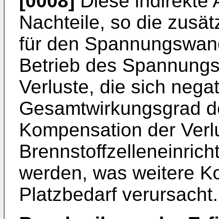
[0008]
Diese indirekte 
Nachteile, so die zusä
für den Spannungswand
Betrieb des Spannung
Verluste, die sich nega
Gesamtwirkungsgrad d
Kompensation der Verl
Brennstoffzelleneinric
werden, was weitere K
Platzbedarf verursacht.