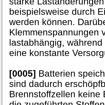
starke Laständerungen 
beispielsweise durch E
werden können. Darübe
Klemmenspannungen von
lastabhängig, während
eine konstante Versor
[0005]
Batterien speic
sind dadurch erschöpf
Brennstoffzellen keine
die zugeführten Stoffe