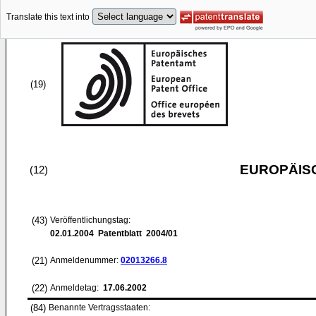
Translate this text into
(19)
EUROPÄIS
(12)
(43)
Veröffentlichungstag:
02.01.2004
Patentblatt 2004/01
(21)
Anmeldenummer:
02013266.8
(22)
Anmeldetag:
17.06.2002
(84)
Benannte Vertragsstaaten: