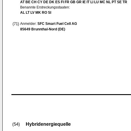
AT BE CH CY DE DK ES FI FR GB GR IE IT LI LU MC NL PT SE TR
Benannte Erstreckungsstaaten:
AL LT LV MK RO SI
(71)
Anmelder:
SFC Smart Fuel Cell AG
85649 Brunnthal-Nord (DE)
Hybridenergiequelle
(54)