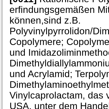
erfindungsgemäßen Mitt
können,sind z.B.
Polyvinylpyrrolidon/Di
Copolymere; Copolymer
und Imidazoliminmethoc
Dimethyldiallylammoniu
und Acrylamid; Terpoly
Dimethylaminoethylmet
Vinylcaprolactam, das 
USA, unter dem Hande