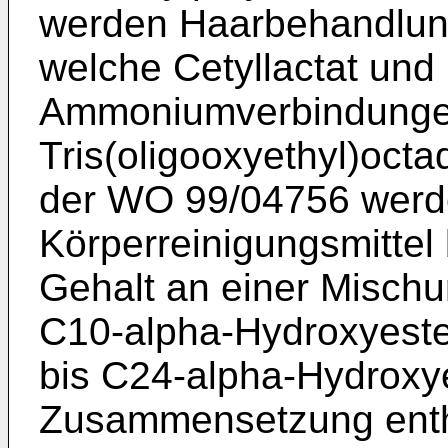
werden Haarbehandlung
welche Cetyllactat un
Ammoniumverbindungen 
Tris(oligooxyethyl)oc
der WO 99/04756 werd
Körperreinigungsmittel
Gehalt an einer Mischu
C10-alpha-Hydroxyeste
bis C24-alpha-Hydroxye
Zusammensetzung enthä