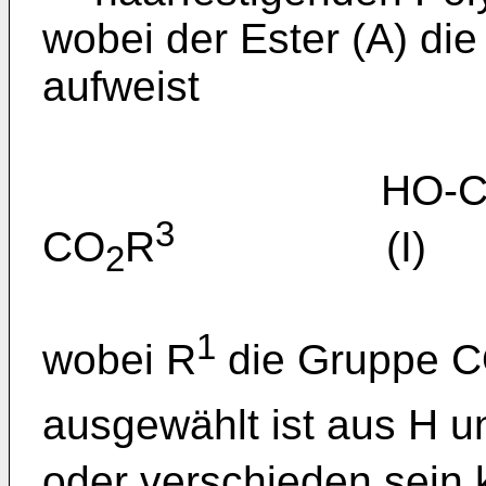
wobei der Ester (A) die
aufweist
HO-C(
3
CO
R
(I)
2
1
wobei R
die Gruppe 
ausgewählt ist aus H 
oder verschieden sein