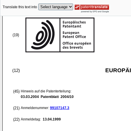
Translate this text into
(19)
EUROPÄI
(12)
(45)
Hinweis auf die Patenterteilung:
03.03.2004
Patentblatt 2004/10
(21)
Anmeldenummer:
99107147.3
(22)
Anmeldetag:
13.04.1999