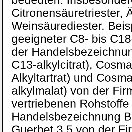
Citronensäuretriester, 
Weinsäurediester. Bei
geeigneter C8- bis C18-
der Handelsbezeichnu
C13-alkylcitrat), Cosm
Alkyltartrat) und Cosm
alkylmalat) von der F
vertriebenen Rohstoffe
Handelsbezeichnung Bi
Guerbet 3.5 von der Fir