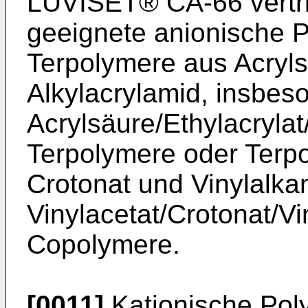
LUVISET® CA-66 vertri
geeignete anionische P
Terpolymere aus Acryls
Alkylacrylamid, insbes
Acrylsäure/Ethylacrylat
Terpolymere oder Terpo
Crotonat und Vinylalka
Vinylacetat/Crotonat/V
Copolymere.
[0011]
Kationische Pol