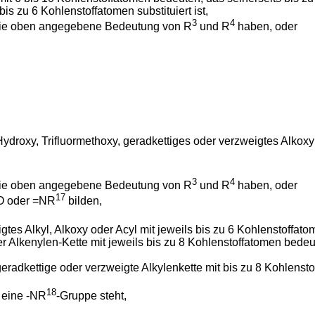
is zu 6 Kohlenstoffatomen substituiert ist,
3
4
ie oben angegebene Bedeutung von R
und R
haben, oder
roxy, Trifluormethoxy, geradkettiges oder verzweigtes Alkoxy o
3
4
ie oben angegebene Bedeutung von R
und R
haben, oder
17
O oder =NR
bilden,
s Alkyl, Alkoxy oder Acyl mit jeweils bis zu 6 Kohlenstoffato
Alkenylen-Kette mit jeweils bis zu 8 Kohlenstoffatomen bedeut
adkettige oder verzweigte Alkylenkette mit bis zu 8 Kohlenst
18
 eine -NR
-Gruppe steht,