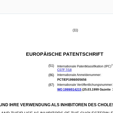
(11)
EUROPÄISCHE PATENTSCHRIFT
(51)
7
Internationale Patentklassifikation (IPC)
C07F
7/18
(86)
Internationale Anmeldenummer:
PCT/EP1998/005656
(87)
Internationale Veröffentlichungsnummer:
WO 1999/014215
(
25.03.1999
Gazette 
ND IHRE VERWENDUNG ALS INHIBITOREN DES CHOLES