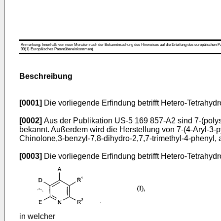
Anmerkung: Innerhalb von neun Monaten nach der Bekanntmachung des Hinweises auf die Erteilung des europäischen Patent
99(1) Europäisches Patentübereinkommen).
Beschreibung
[0001]
Die vorliegende Erfindung betrifft Hetero-Tetrahydr
[0002]
Aus der Publikation US-5 169 857-A2 sind 7-(polys
bekannt. Außerdem wird die Herstellung von 7-(4-Aryl-3-p
Chinolone,3-benzyl-7,8-dihydro-2,7,7-trimethyl-4-phenyl, 
[0003]
Die vorliegende Erfindung betrifft Hetero-Tetrahydr
in welcher