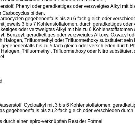
off, Phenyl oder geradkettiges oder verzweigtes Alkyl mit bi
Carbocyclus bilden,
rbocyclen gegebenenfalls bis zu 6-fach gleich oder verschieden
it jeweils 3 bis 7 Kohlenstoffatomen, durch geradkettiges oder 
ettiges oder verzweigtes Alkyl mit bis zu 6 Kohlenstoffatomen su
yl, Benzoyl, geradkettiges oder verzweigtes Alkoxy, Oxyacyl od
ch Halogen, Trifluormethyl oder Trifluormethoxy substituiert sein
 gegebenenfalls bis zu 5-fach gleich oder verschieden durch P
 Halogen, Trifluormethyl, Trifluormethoxy oder Nitro substituiert 
el
d,
rstoff, Cycloalkyl mit 3 bis 6 Kohlenstoffatomen, geradkettige
s gegebenenfalls bis zu 2-fach gleich oder verschieden durch H
s durch einen spiro-verknüpften Rest der Formel