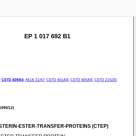
EP 1 017 692 B1
:
C07D
409/04
,
A61K
31/47
,
C07D
401/04
,
C07D
405/04
,
C07D
215/20
,
1999/12)
TERIN-ESTER-TRANSFER-PROTEINS (CTEP)