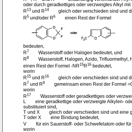
oder durch geradkettiges oder verzweigtes Alkyl mit b
13
14
R
und R
gleich oder verschieden sind und d
5
6
R
und/oder R
einen Rest der Formel
bedeuten,
7
R
Wasserstoff oder Halogen bedeutet, und
8
R
Wasserstoff, Halogen, Azido, Trifluormethyl, Hyd
15
16
einen Rest der Formel -NR
R
bedeutet,
worin
15
16
R
und R
gleich oder verschieden sind und d
7
8
R
und R
gemeinsam einen Rest der Formel =
worin
17
R
Wasserstoff oder geradkettiges oder verzweigte
L eine geradkettige oder verzweigte Alkylen- oder 
substituiert sind,
T und X gleich oder verschieden sind und eine ger
T oder X eine Bindung bedeutet,
V für ein Sauerstoff- oder Schwefelatom oder für
worin