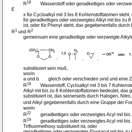
18
R
Wasserstoff oder geradkettiges oder verzweigt
E
x für Cycloalkyl mit 3 bis 8 Kohlenstoffatomen steht,
für geradkettiges oder verzweigtes Alkyl mit bis zu 
ist, oder für Phenyl steht, das gegebenenfalls durch H
1
2
R
und R
gemeinsam eine geradkettige oder verzweigte Alkyle
substituiert sein muß,
worin
a und b gleich oder verschieden sind und eine Za
19
R
Wasserstoff, Cycloalkyl mit 3 bis 7 Kohlenstoff
Alkyl mit bis zu 8 Kohlenstoffatomen bedeutet, das
substituiert ist, das seinerseits durch Halogen, Nitro
und Alkyl gegebenenfalls durch eine Gruppe der Fo
worin
22
R
geradkettiges oder verzweigtes Acyl mit bis z
19
R
geradkettiges oder verzweigtes Acyl mit bis zu
Trifluormethoxy substituiert ist, oder
geradkettiges oder verzweigtes Fluoracyl mit bis z