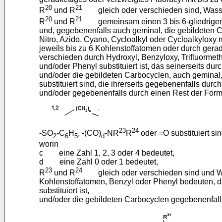
20
21
R
und R
gleich oder verschieden sind, Wasserst
20
21
R
und R
gemeinsam einen 3 bis 6-gliedrigen 
und, gegebenenfalls auch geminal, die gebildeten Ca
Nitro, Azido, Cyano, Cycloalkyl oder Cycloalkyloxy m
jeweils bis zu 6 Kohlenstoffatomen oder durch geradk
verschieden durch Hydroxyl, Benzyloxy, Trifluormeth
und/oder Phenyl substituiert ist, das seinerseits dur
und/oder die gebildeten Carbocyclen, auch geminal,
substituiert sind, die ihrerseits gegebenenfalls durch
und/oder gegebenenfalls durch einen Rest der Form
23
24
-SO
-C
H
, -(CO)
-NR
R
oder =O substituiert sin
2
6
5
d
worin
c eine Zahl 1, 2, 3 oder 4 bedeutet,
d eine Zahl 0 oder 1 bedeutet,
23
24
R
und R
gleich oder verschieden sind und Wasse
Kohlenstoffatomen, Benzyl oder Phenyl bedeuten, da
substituiert ist,
und/oder die gebildeten Carbocyclen gegebenenfall