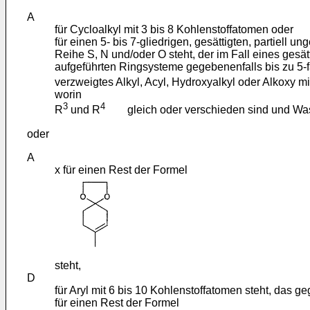
A
für Cycloalkyl mit 3 bis 8 Kohlenstoffatomen oder
für einen 5- bis 7-gliedrigen, gesättigten, partiell
Reihe S, N und/oder O steht, der im Fall eines gesä
aufgeführten Ringsysteme gegebenenfalls bis zu 5-fa
verzweigtes Alkyl, Acyl, Hydroxyalkyl oder Alkoxy m
worin
3
4
R
und R
gleich oder verschieden sind und Wasser
oder
A
x für einen Rest der Formel
steht,
D
für Aryl mit 6 bis 10 Kohlenstoffatomen steht, das ge
für einen Rest der Formel