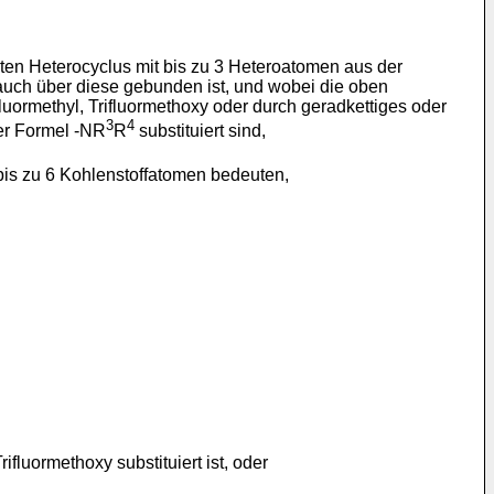
erten Heterocyclus mit bis zu 3 Heteroatomen aus der
s auch über diese gebunden ist, und wobei die oben
luormethyl, Trifluormethoxy oder durch geradkettiges oder
3
4
der Formel -NR
R
substituiert sind,
bis zu 6 Kohlenstoffatomen bedeuten,
ifluormethoxy substituiert ist, oder