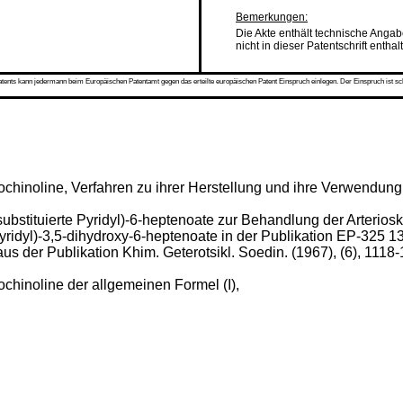
Bemerkungen:
Die Akte enthält technische Anga
nicht in dieser Patentschrift enthal
s kann jedermann beim Europäischen Patentamt gegen das erteilte europäischen Patent Einspruch einlegen. Der Einspruch ist schriftli
ochinoline, Verfahren zu ihrer Herstellung und ihre Verwendung 
ubstituierte Pyridyl)-6-heptenoate zur Behandlung der Arterio
yridyl)-3,5-dihydroxy-6-heptenoate in der Publikation EP-325 1
aus der Publikation Khim. Geterotsikl. Soedin. (1967), (6), 1118
ochinoline der allgemeinen Formel (I),