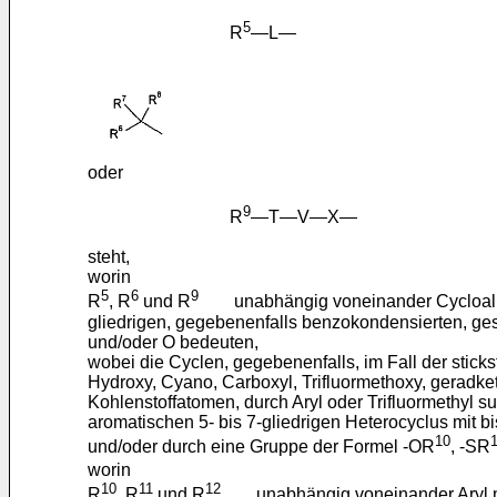
5
R
―L―
oder
9
R
―T―V―X―
steht,
worin
5
6
9
R
, R
und R
unabhängig voneinander Cycloalkyl m
gliedrigen, gegebenenfalls benzokondensierten, gesä
und/oder O bedeuten,
wobei die Cyclen, gegebenenfalls, im Fall der sticks
Hydroxy, Cyano, Carboxyl, Trifluormethoxy, geradkett
Kohlenstoffatomen, durch Aryl oder Trifluormethyl s
aromatischen 5- bis 7-gliedrigen Heterocyclus mit b
10
und/oder durch eine Gruppe der Formel -OR
, -SR
worin
10
11
12
R
, R
und R
unabhängig voneinander Aryl mit 6