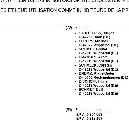
AND THEIR USE AS INHIBITORS OF THE CHOLESTERIN
 ET LEUR UTILISATION COMME INHIBITEURS DE LA 
(72)
Erfinder:
STOLTEFUSS, Jürgen
D-42781 Haan (DE)
LÖGERS, Michael
D-42327 Wuppertal (DE)
SCHMIDT, Gunter
D-42115 Wuppertal (DE)
BRANDES, Arndt
D-42115 Wuppertal (DE)
SCHMECK, Carsten
D-42119 Wuppertal (DE)
BREMM, Klaus-Dieter
D-45661 Recklinghausen (DE)
BISCHOFF, Hilmar
D-42113 Wuppertal (DE)
SCHMIDT, Delf
D-42113 Wuppertal (DE)
(56)
Entgegenhaltungen: :
EP-A- 0 304 063
EP-A- 0 818 197