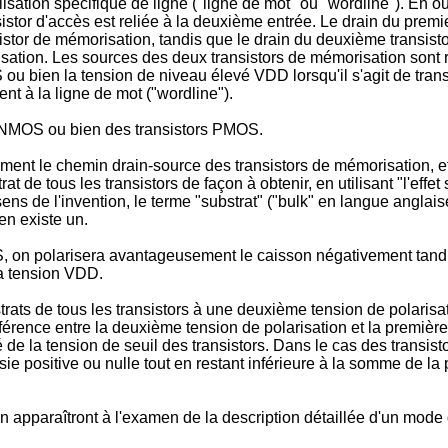
sation spécifique de ligne ("ligne de mot" ou "wordline"). En out
stor d'accès est reliée à la deuxième entrée. Le drain du premier
sistor de mémorisation, tandis que le drain du deuxième transisto
risation. Les sources des deux transistors de mémorisation sont
ou bien la tension de niveau élevé VDD lorsqu'il s'agit de trans
ent à la ligne de mot ("wordline").
rs NMOS ou bien des transistors PMOS.
mment le chemin drain-source des transistors de mémorisation, e
 de tous les transistors de façon à obtenir, en utilisant "l'effet
 de l'invention, le terme "substrat" ("bulk" en langue anglaise)
en existe un.
, on polarisera avantageusement le caisson négativement tandi
a tension VDD.
rats de tous les transistors à une deuxième tension de polarisat
fférence entre la deuxième tension de polarisation et la première
 de la tension de seuil des transistors. Dans le cas des transis
sie positive ou nulle tout en restant inférieure à la somme de la
n apparaîtront à l'examen de la description détaillée d'un mode 