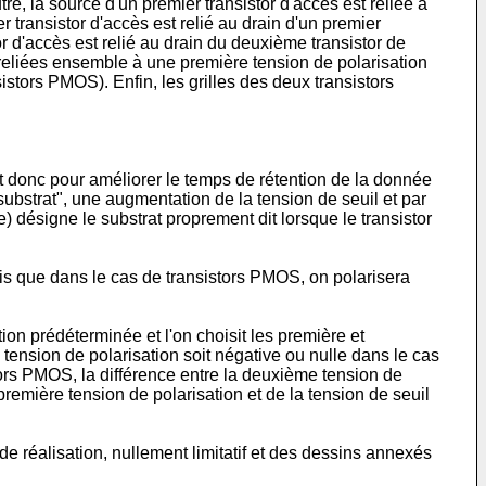
re, la source d'un premier transistor d'accès est reliée à
 transistor d'accès est relié au drain d'un premier
r d'accès est relié au drain du deuxième transistor de
 reliées ensemble à une première tension de polarisation
istors PMOS). Enfin, les grilles des deux transistors
t donc pour améliorer le temps de rétention de la donnée
 substrat", une augmentation de la tension de seuil et par
 désigne le substrat proprement dit lorsque le transistor
s que dans le cas de transistors PMOS, on polarisera
ion prédéterminée et l'on choisit les première et
 tension de polarisation soit négative ou nulle dans le cas
tors PMOS, la différence entre la deuxième tension de
 première tension de polarisation et de la tension de seuil
de réalisation, nullement limitatif et des dessins annexés