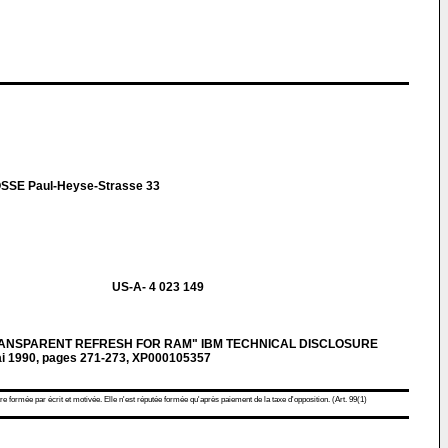
SE Paul-Heyse-Strasse 33
US-A- 4 023 149
ANSPARENT REFRESH FOR RAM" IBM TECHNICAL DISCLOSURE
mai 1990, pages 271-273, XP000105357
re formée par écrit et motivée. Elle n'est réputée formée qu'après paiement de la taxe d'opposition. (Art. 99(1)