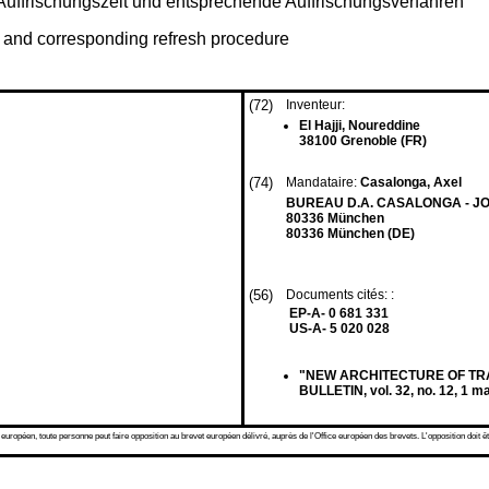
uffrischungszeit und entsprechende Auffrischungsverfahren
 and corresponding refresh procedure
(72)
Inventeur:
El Hajji, Noureddine
38100 Grenoble (FR)
(74)
Mandataire:
Casalonga, Axel
BUREAU D.A. CASALONGA - JOS
80336 München
80336 München (DE)
(56)
Documents cités: :
EP-A- 0 681 331
US-A- 5 020 028
"NEW ARCHITECTURE OF TR
BULLETIN, vol. 32, no. 12, 1 
 européen, toute personne peut faire opposition au brevet européen délivré, auprès de l'Office européen des brevets. L'opposition doit êt