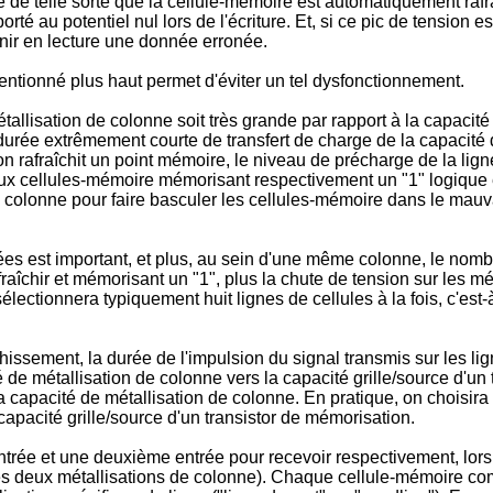
 de telle sorte que la cellule-mémoire est automatiquement rafraî
rté au potentiel nul lors de l'écriture. Et, si ce pic de tension e
rnir en lecture une donnée erronée.
entionné plus haut permet d'éviter un tel dysfonctionnement.
 métallisation de colonne soit très grande par rapport à la capaci
urée extrêmement courte de transfert de charge de la capacité d
n rafraîchit un point mémoire, le niveau de précharge de la li
ux cellules-mémoire mémorisant respectivement un "1" logique et
de colonne pour faire basculer les cellules-mémoire dans le mauv
es est important, et plus, au sein d'une même colonne, le nombr
aîchir et mémorisant un "1", plus la chute de tension sur les mét
sélectionnera typiquement huit lignes de cellules à la fois, c'est
îchissement, la durée de l'impulsion du signal transmis sur les li
é de métallisation de colonne vers la capacité grille/source d'un
a capacité de métallisation de colonne. En pratique, on choisira
capacité grille/source d'un transistor de mémorisation.
ée et une deuxième entrée pour recevoir respectivement, lors d
 deux métallisations de colonne). Chaque cellule-mémoire com