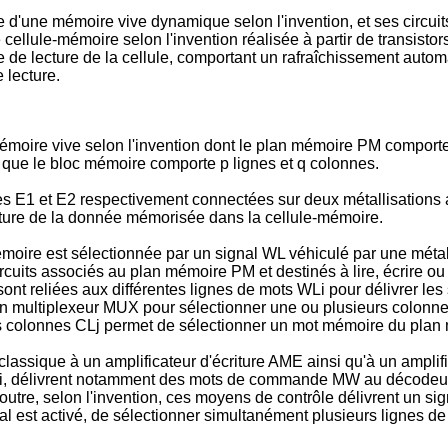
 d'une mémoire vive dynamique selon l'invention, et ses circuit
cellule-mémoire selon l'invention réalisée à partir de transisto
le de lecture de la cellule, comportant un rafraîchissement aut
 lecture.
e mémoire vive selon l'invention dont le plan mémoire PM compo
 que le bloc mémoire comporte p lignes et q colonnes.
E1 et E2 respectivement connectées sur deux métallisations a
iture de la donnée mémorisée dans la cellule-mémoire.
moire est sélectionnée par un signal WL véhiculé par une métall
cuits associés au plan mémoire PM et destinés à lire, écrire ou
ont reliées aux différentes lignes de mots WLi pour délivrer les
ultiplexeur MUX pour sélectionner une ou plusieurs colonnes CL
es colonnes CLj permet de sélectionner un mot mémoire du plan
assique à un amplificateur d'écriture AME ainsi qu'à un amplifi
oi, délivrent notamment des mots de commande MW au décodeur 
n outre, selon l'invention, ces moyens de contrôle délivrent un 
al est activé, de sélectionner simultanément plusieurs lignes 