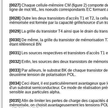
[0027]
Chaque cellule-mémoire CM (figure 2) comporte deu
ligne de mot WL, les noeuds correspondants EC formant ai
[0028]
Outre les deux transistors d'accès T1 et T2, la c
mémorisée est formée par la capacité grille/source d'un tr
[0029]
La grille du transistor T4 ainsi que le drain du tran
[0030]
De même, la grille du transistor de mémorisation T3
étant référencé BN
[0031]
Les sources respectives et transistors d'accès T1
[0032]
Enfin, les sources des deux transistors de mémori
[0033]
Par ailleurs, le substrat BK de chaque transistor d
deuxième tension de polarisation POL.
[0034]
Ceci étant, il est particulièrement avantageux que 
d'un substrat semiconducteur. Ce mode de réalisation prése
sensible aux particules alpha.
[0035]
Afin de limiter les pertes de charge des capacités
mémorisée, on choisit avantageusement les tensions POL et