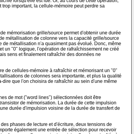
chie lorsqu'elle est lue. Or, au cours de cette opération,
st trop important, la cellule-mémoire peut perdre sa
té de mémorisation grille/source permet d'obtenir une durée
e métallisation de colonne vers la capacité grille/source
gne de métallisation n'a quasiment pas évolué. Donc, même
 un "0" logique, l'opération de rafraîchissement ne créé
ais sens et finalement rafraîchir des données ne
e de cellules-mémoire à rafraîchir et mémorisant un "0"
allisations de colonnes sera importante, et plus la qualité
-à-dire que l'on choisira de rafraîchir au sein d'une même
gnes de mot ("word lines") sélectionnées doit être
 transistor de mémorisation. La durée de cette impulsion
 une durée d'impulsion voisine de la durée de transfert de
es phases de lecture et d'écriture, deux tensions de
porte également une entrée de sélection pour recevoir