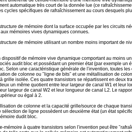
ement automatique très court de la donnée lue (ce rafraîchisse
des cycles spécifiques de rafraîchissement au cours desquels plu
ructure de mémoire dont la surface occupée par les circuits néc
iés aux mémoires vives dynamiques connues.
tructure de mémoire utilisant un nombre moins important de nive
n dispositif de mémoire vive dynamique comportant au moins un 
iés audit bloc et possédant un premier état (par exemple un état
loc. Selon une caractéristique générale de l'invention, toutes 
ation de colonne ou "ligne de bits" et une métallisation de col
grille isolée. Ces quatre transistors se répartissent en deux tr
eux un même quotient entre leur largeur de canal W1 et leur lon
ur largeur de canal W2 et leur longueur de canal L2. Le rapport
upérieur ou égal à 2.
allisation de colonne et la capacité grille/source de chaque tran
sélection de ligne possèdent un deuxième état (un état spécifiq
émoire dudit bloc.
mémoire à quatre transistors selon l'invention peut être "rafraîch