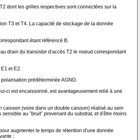
 dont les grilles respectives sont connectées sur la
ion T3 et T4. La capacité de stockage de la donnée
 correspondant étant référencé B.
s au drain du transistor d'accès T2 le noeud correspondant
 E1 et E2.
e polarisation prédéterminée AGND.
elui-ci est encaissonné, est avantageusement relié à une
n caisson (voire dans un double caisson) réalisé au sein
 sensible au "bruit" provenant du substrat, et d'être moins
t pour augmenter le temps de rétention d'une donnée
vante :