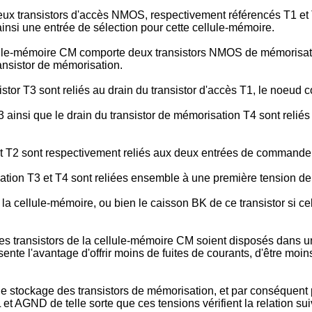
x transistors d'accès NMOS, respectivement référencés T1 et T2
nsi une entrée de sélection pour cette cellule-mémoire.
ellule-mémoire CM comporte deux transistors NMOS de mémorisat
ansistor de mémorisation.
sistor T3 sont reliés au drain du transistor d'accès T1, le noeud
 ainsi que le drain du transistor de mémorisation T4 sont relié
 et T2 sont respectivement reliés aux deux entrées de commande
sation T3 et T4 sont reliées ensemble à une première tension d
e la cellule-mémoire, ou bien le caisson BK de ce transistor si c
les transistors de la cellule-mémoire CM soient disposés dans u
nte l'avantage d'offrir moins de fuites de courants, d'être moins
 de stockage des transistors de mémorisation, et par conséquen
 AGND de telle sorte que ces tensions vérifient la relation sui