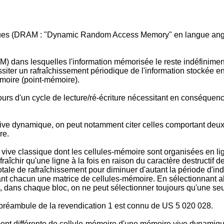
es (DRAM : "Dynamic Random Access Memory" en langue anglais
) dans lesquelles l'information mémorisée le reste indéfinimen
iter un rafraîchissement périodique de l'information stockée e
moire (point-mémoire).
urs d'un cycle de lecture/ré-écriture nécessitant en conséquenc
 dynamique, on peut notamment citer celles comportant deux ou 
re.
vive classique dont les cellules-mémoire sont organisées en l
raîchir qu'une ligne à la fois en raison du caractère destructif d
otale de rafraîchissement pour diminuer d'autant la période d'in
ant chacun une matrice de cellules-mémoire. En sélectionnant 
 dans chaque bloc, on ne peut sélectionner toujours qu'une seule
préambule de la revendication 1 est connu de US 5 020 028.
ment différente de cellule-mémoire d'une mémoire vive dynamique