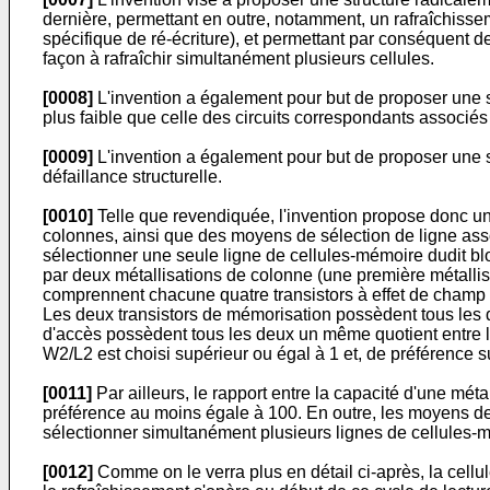
dernière, permettant en outre, notamment, un rafraîchiss
spécifique de ré-écriture), et permettant par conséquent 
façon à rafraîchir simultanément plusieurs cellules.
[0008]
L'invention a également pour but de proposer une st
plus faible que celle des circuits correspondants assoc
[0009]
L'invention a également pour but de proposer une s
défaillance structurelle.
[0010]
Telle que revendiquée, l'invention propose donc u
colonnes, ainsi que des moyens de sélection de ligne assoc
sélectionner une seule ligne de cellules-mémoire dudit b
par deux métallisations de colonne (une première métallis
comprennent chacune quatre transistors à effet de champ à 
Les deux transistors de mémorisation possèdent tous les d
d'accès possèdent tous les deux un même quotient entre le
W2/L2 est choisi supérieur ou égal à 1 et, de préférence s
[0011]
Par ailleurs, le rapport entre la capacité d'une mét
préférence au moins égale à 100. En outre, les moyens de 
sélectionner simultanément plusieurs lignes de cellules-m
[0012]
Comme on le verra plus en détail ci-après, la cellule-