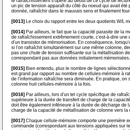
le rafraîchissement s'opère au début de ce cycle de lecture
un pic de tension apparaît du côté du noeud qui avait été po
donnée, rafraîchir dans le mauvais sens et finalement fou
[0013]
Le choix du rapport entre les deux quotients W/L m
[0014]
Par ailleurs, le fait que la capacité parasite de la
de rafraîchissement extrêmement courte, c'est-à-dire une d
d'un transistor de mémorisation. En conséquence, lorsqu'o
si l'on rafraîchit simultanément sur une même colonne, de
pas une chute de tension suffisante sur la métallisation 
correspondant pas aux données initialement mémorisées.
[0015]
Bien entendu, plus le nombre de lignes sélectionné
est grand par rapport au nombre de cellules-mémoire à rafr
de l'information rafraîchie sera diminuée. En pratique, on 
colonne huit cellules-mémoire à la fois.
[0016]
Par ailleurs, lors d'un tel cycle spécifique de rafra
supérieure à la durée de transfert de charge de la capacit
doit être également inférieure à la durée de décharge de l
charge de la capacité de métallisation de colonne vers la 
[0017]
Chaque cellule-mémoire comporte une première entr
commande (correspondant aux tensions appliquées sur les