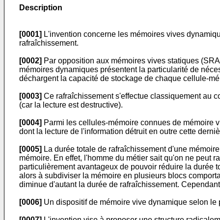
Description
[0001]
L'invention concerne les mémoires vives dynamiqu
rafraîchissement.
[0002]
Par opposition aux mémoires vives statiques (SRAM
mémoires dynamiques présentent la particularité de nécess
déchargent la capacité de stockage de chaque cellule-mé
[0003]
Ce rafraîchissement s'effectue classiquement au co
(car la lecture est destructive).
[0004]
Parmi les cellules-mémoire connues de mémoire vive
dont la lecture de l'information détruit en outre cette derniè
[0005]
La durée totale de rafraîchissement d'une mémoire 
mémoire. En effet, l'homme du métier sait qu'on ne peut raf
particulièrement avantageux de pouvoir réduire la durée t
alors à subdiviser la mémoire en plusieurs blocs comport
diminue d'autant la durée de rafraîchissement. Cependant,
[0006]
Un dispositif de mémoire vive dynamique selon le 
[0007]
L'invention vise à proposer une structure radicale