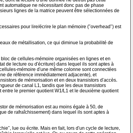
ment automatique ne nécessitant donc pas de phase
sieurs lignes de la matrice peuvent être sélectionnées de
essaires pour lire/écrire le plan mémoire ("overhead") est
aux de métallisation, ce qui diminue la probabilité de
bloc de cellules-mémoire organisées en lignes et en
 de lecture ou d'écriture) dans lequel ils sont aptes à
les cellules-mémoire d'une même colonne sont connectées
onne de référence immédiatement adjacente), et
ansistors de mémorisation et en deux transistors d'accès.
gueur de canal L1, tandis que les deux transistors
 entre le premier quotient W1/L1 et le deuxième quotient
sistor de mémorisation est au moins égale à 50, de
ue de rafraîchissement) dans lequel ils sont aptes à
ie", lue ou écrite. Mais en fait, lors d'un cycle de lecture,