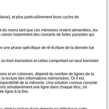
e), et plus particulièrement leurs cycles de
t du moins tant que ces mémoires restent alimentées, les
n raison notamment des courants de fuites parasites qui
e une phase spécifique de ré-écriture de la donnée lue
trois transistors et celles comportant un seul transistor
ignes et en colonnes, dépend du nombre de lignes de la
e la lecture des informations mémorisées. Or il est
disponibilité de la mémoire. Une solution connue consiste
alors simultanément une ligne dans chaque bloc, on
 ligne à la fois.
, dont la lecture d'une donnée ne détruit pas cette