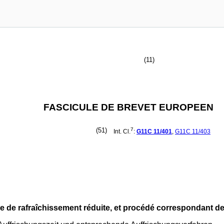
(11)
FASCICULE DE BREVET EUROPEEN
(51)
7
Int. Cl.
:
G11C
11/401
,
G11C
11/403
e de rafraîchissement réduite, et procédé correspondant de