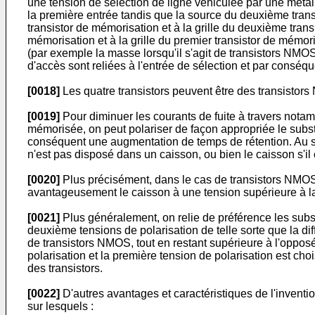
une tension de sélection de ligne véhiculée par une métalli
la première entrée tandis que la source du deuxième transi
transistor de mémorisation et à la grille du deuxième tran
mémorisation et à la grille du premier transistor de mémo
(par exemple la masse lorsqu'il s'agit de transistors NMOS 
d'accès sont reliées à l'entrée de sélection et par conséqu
[0018]
Les quatre transistors peuvent être des transisto
[0019]
Pour diminuer les courants de fuite à travers nota
mémorisée, on peut polariser de façon appropriée le substrat
conséquent une augmentation de temps de rétention. Au sens
n'est pas disposé dans un caisson, ou bien le caisson s'il 
[0020]
Plus précisément, dans le cas de transistors NMOS
avantageusement le caisson à une tension supérieure à l
[0021]
Plus généralement, on relie de préférence les subst
deuxième tensions de polarisation de telle sorte que la di
de transistors NMOS, tout en restant supérieure à l'opposé
polarisation et la première tension de polarisation est choi
des transistors.
[0022]
D'autres avantages et caractéristiques de l'inventio
sur lesquels :