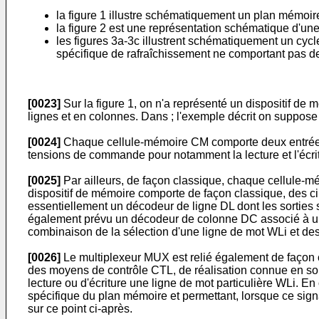
la figure 1 illustre schématiquement un plan mémoire
la figure 2 est une représentation schématique d'une 
les figures 3a-3c illustrent schématiquement un cyc
spécifique de rafraîchissement ne comportant pas de
[0023]
Sur la figure 1, on n'a représenté un dispositif d
lignes et en colonnes. Dans ; l'exemple décrit on suppose
[0024]
Chaque cellule-mémoire CM comporte deux entrées 
tensions de commande pour notamment la lecture et l'écr
[0025]
Par ailleurs, de façon classique, chaque cellule-mé
dispositif de mémoire comporte de façon classique, des cir
essentiellement un décodeur de ligne DL dont les sorties s
également prévu un décodeur de colonne DC associé à un m
combinaison de la sélection d'une ligne de mot WLi et d
[0026]
Le multiplexeur MUX est relié également de façon cl
des moyens de contrôle CTL, de réalisation connue en s
lecture ou d'écriture une ligne de mot particulière WLi. E
spécifique du plan mémoire et permettant, lorsque ce sign
sur ce point ci-après.