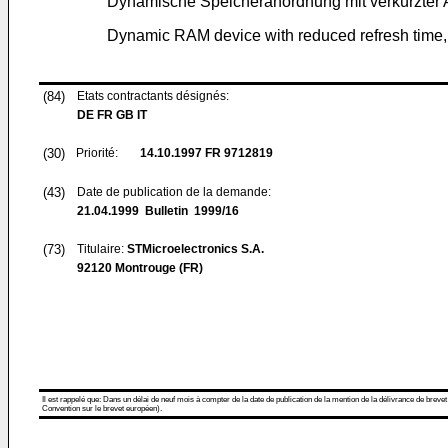
Dynamische Speicheranordnung mit verkürzter A
Dynamic RAM device with reduced refresh time,
(84)
Etats contractants désignés:
DE FR GB IT
(30)
Priorité:
14.10.1997
FR 9712819
(43)
Date de publication de la demande:
21.04.1999
Bulletin 1999/16
(73)
Titulaire:
STMicroelectronics S.A.
92120 Montrouge (FR)
Il est rappelé que: Dans un délai de neuf mois à compter de la date de publication de la mention de la délivrance de brevet
Convention sur le brevet européen).