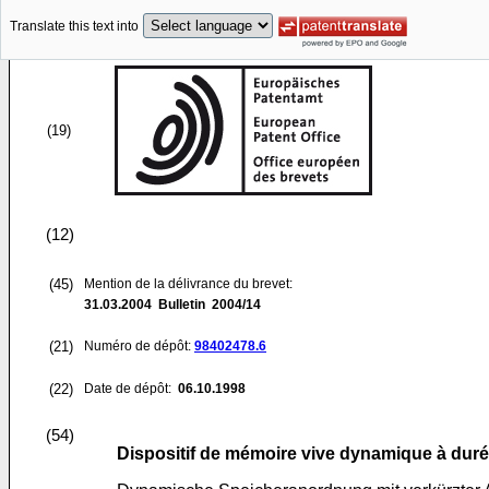
Translate this text into
(19)
(12)
(45)
Mention de la délivrance du brevet:
31.03.2004
Bulletin 2004/14
(21)
Numéro de dépôt:
98402478.6
(22)
Date de dépôt:
06.10.1998
(54)
Dispositif de mémoire vive dynamique à duré