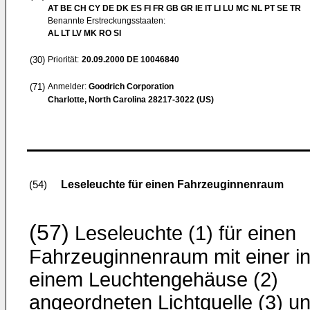
AT BE CH CY DE DK ES FI FR GB GR IE IT LI LU MC NL PT SE TR
Benannte Erstreckungsstaaten:
AL LT LV MK RO SI
(30)
Priorität:
20.09.2000
DE 10046840
(71)
Anmelder:
Goodrich Corporation
Charlotte, North Carolina 28217-3022 (US)
Leseleuchte für einen Fahrzeuginnenraum
(54)
(57)
Leseleuchte (1) für einen
Fahrzeuginnenraum mit einer i
einem Leuchtengehäuse (2)
angeordneten Lichtquelle (3) u