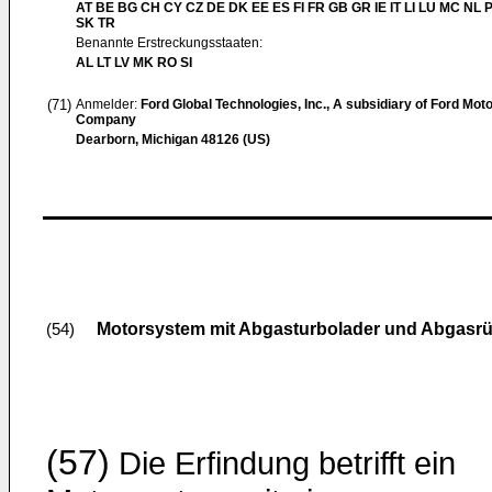
AT BE BG CH CY CZ DE DK EE ES FI FR GB GR IE IT LI LU MC NL 
SK TR
Benannte Erstreckungsstaaten:
AL LT LV MK RO SI
(71)
Anmelder:
Ford Global Technologies, Inc., A subsidiary of Ford Mot
Company
Dearborn, Michigan 48126 (US)
Motorsystem mit Abgasturbolader und Abgasrü
(54)
(57)
Die Erfindung betrifft ein