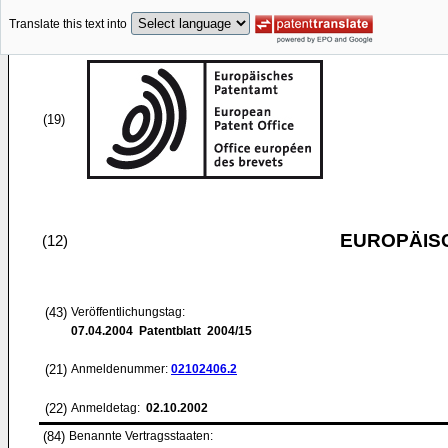
Translate this text into
(19)
EUROPÄIS
(12)
(43)
Veröffentlichungstag:
07.04.2004
Patentblatt 2004/15
(21)
Anmeldenummer:
02102406.2
(22)
Anmeldetag:
02.10.2002
(84)
Benannte Vertragsstaaten: