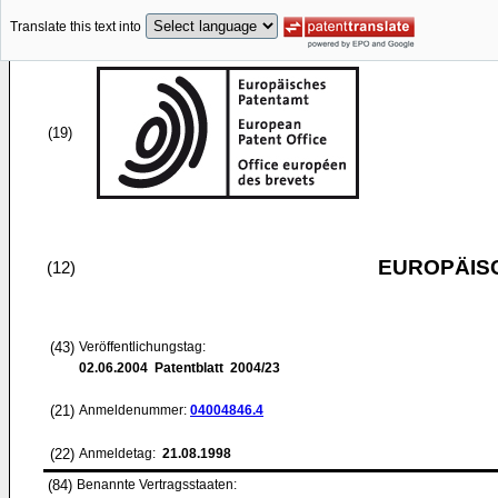
Translate this text into
(19)
EUROPÄIS
(12)
(43)
Veröffentlichungstag:
02.06.2004
Patentblatt 2004/23
(21)
Anmeldenummer:
04004846.4
(22)
Anmeldetag:
21.08.1998
(84)
Benannte Vertragsstaaten: