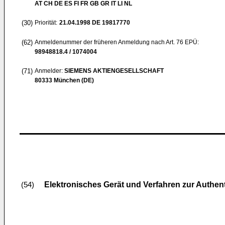
AT CH DE ES FI FR GB GR IT LI NL
(30)
Priorität:
21.04.1998
DE 19817770
(62)
Anmeldenummer der früheren Anmeldung nach Art. 76 EPÜ:
98948818.4 / 1074004
(71)
Anmelder:
SIEMENS AKTIENGESELLSCHAFT
80333 München (DE)
Elektronisches Gerät und Verfahren zur Authent
(54)