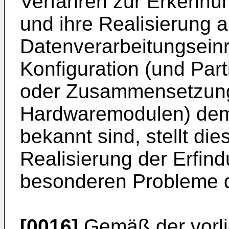
Verfahren zur Erkennu
und ihre Realisierung a
Datenverarbeitungseinr
Konfiguration (und Par
oder Zusammensetzun
Hardwaremodulen) dem
bekannt sind, stellt die
Realisierung der Erfind
besonderen Probleme d
[0016]
Gemäß der vorli