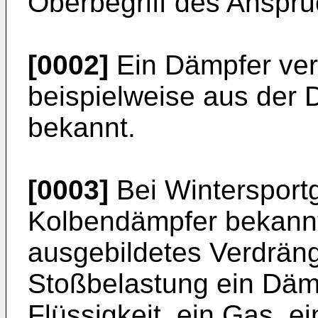
Oberbegriff des Anspr
[0002]
Ein Dämpfer verg
beispielweise aus der 
bekannt.
[0003]
Bei Wintersportg
Kolbendämpfer bekannt
ausgebildetes Verdrän
Stoßbelastung ein Däm
Flüssigkeit, ein Gas, e