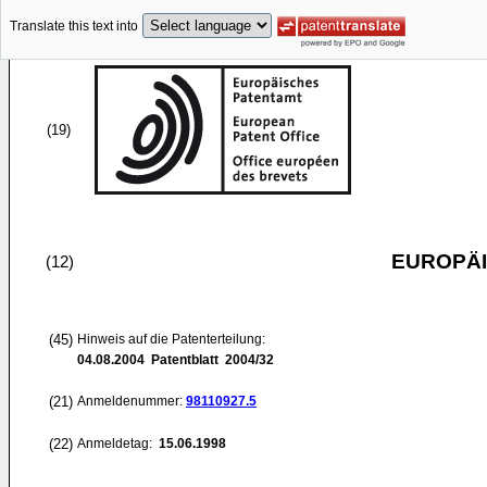
Translate this text into
(19)
EUROPÄI
(12)
(45)
Hinweis auf die Patenterteilung:
04.08.2004
Patentblatt 2004/32
(21)
Anmeldenummer:
98110927.5
(22)
Anmeldetag:
15.06.1998