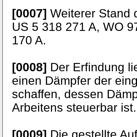
[0007]
Weiterer Stand d
US 5 318 271 A, WO 9
170 A.
[0008]
Der Erfindung li
einen Dämpfer der ein
schaffen, dessen Dämp
Arbeitens steuerbar ist.
[0009]
Die gestellte A