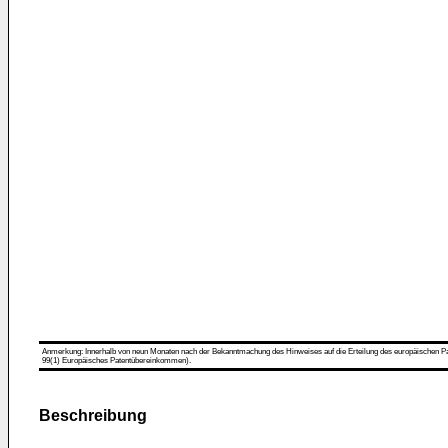
Anmerkung: Innerhalb von neun Monaten nach der Bekanntmachung des Hinweises auf die Erteilung des europäischen Patent
99(1) Europäisches Patentübereinkommen).
Beschreibung