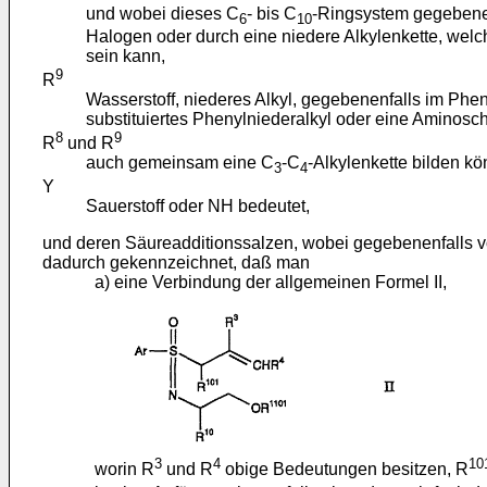
und wobei dieses C
- bis C
-Ringsystem gegebenenf
6
10
Halogen oder durch eine niedere Alkylenkette, wel
sein kann,
9
R
Wasserstoff, niederes Alkyl, gegebenenfalls im Phen
substituiertes Phenylniederalkyl oder eine Aminosc
8
9
R
und R
auch gemeinsam eine C
-C
-Alkylenkette bilden k
3
4
Y
Sauerstoff oder NH bedeutet,
und deren Säureadditionssalzen, wobei gegebenenfalls v
dadurch gekennzeichnet, daß man
a) eine Verbindung der allgemeinen Formel II,
3
4
10
worin R
und R
obige Bedeutungen besitzen, R