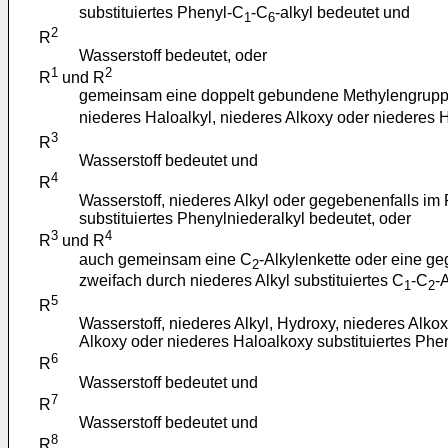
substituiertes Phenyl-C
-C
-alkyl bedeutet und
1
6
2
R
Wasserstoff bedeutet, oder
1
2
R
und R
gemeinsam eine doppelt gebundene Methylengrupp
niederes Haloalkyl, niederes Alkoxy oder niederes H
3
R
Wasserstoff bedeutet und
4
R
Wasserstoff, niederes Alkyl oder gegebenenfalls im 
substituiertes Phenylniederalkyl bedeutet, oder
3
4
R
und R
auch gemeinsam eine C
-Alkylenkette oder eine g
2
zweifach durch niederes Alkyl substituiertes C
-C
-
1
2
5
R
Wasserstoff, niederes Alkyl, Hydroxy, niederes Alko
Alkoxy oder niederes Haloalkoxy substituiertes Phe
6
R
Wasserstoff bedeutet und
7
R
Wasserstoff bedeutet und
8
R