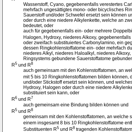
Wasserstoff, Cyano, gegebenenfalls verestertes Carb
mehrfach ungesättigtes mono- oder bicyclisches Rin
Sauerstoff und/oder Schwefel ersetzt sein können u
oder durch eine niedere Alkylenkette, welche an zw
bedeutet, oder
auch für gegebenenfalls ein- oder mehrere Doppelb
Halogen, Hydroxy, niederes Alkoxy, gegebenenfalls v
oder zweifach substituiertes Carbonylamino, ein ge
dessen Ringkohlenstoffatome ein- oder mehrfach dur
niederes Alkyl, niederes Haloalkyl, niederes Alkox
Ringsystems gebundene Sauerstoffatome gebunden is
5
8
R
und R
auch gemeinsam mit den Kohlenstoffatomen, an wel
mit 5 bis 10 Ringkohlenstoffatomen bilden können, 
und/oder Stickstoff ersetzt sein können, und welche
Hydroxy, Halogen oder durch eine niedere Alkylenk
substituiert sein kann, oder
6
7
R
und R
auch gemeinsam eine Bindung bilden können und
5
8
R
und R
gemeinsam mit den Kohlenstoffatomen, an welche s
einem insgesamt 8 bis 10 Ringkohlenstoffatome enth
5
8
Substituenten R
und R
tragenden Kohlenstoffatom