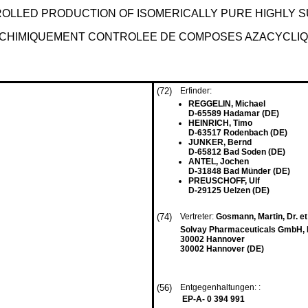
OLLED PRODUCTION OF ISOMERICALLY PURE HIGHLY 
CHIMIQUEMENT CONTROLEE DE COMPOSES AZACYCLI
(72)
Erfinder:
REGGELIN, Michael
D-65589 Hadamar (DE)
HEINRICH, Timo
D-63517 Rodenbach (DE)
JUNKER, Bernd
D-65812 Bad Soden (DE)
ANTEL, Jochen
D-31848 Bad Münder (DE)
PREUSCHOFF, Ulf
D-29125 Uelzen (DE)
(74)
Vertreter:
Gosmann, Martin, Dr. et
Solvay Pharmaceuticals GmbH, P
30002 Hannover
30002 Hannover (DE)
(56)
Entgegenhaltungen: :
EP-A- 0 394 991