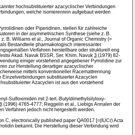
ekannter hochsubstituierter azacyclischer Verbindungen
Verbindungen, welche isomerenrein aufgebaut werden
rolidinen oder Piperidinen, stellen für zahlreiche
atoren in der asymmetrischen Synthese (siehe z. B.
z. B. Williams et al., Journal of Organic Chemistry (=
als Bestandteile pharmakologisch interessanter
ngsgemäßen Verfahren herstellbare oder strukturell eng
, Vestsi Akad. Navuk BSSR, Ser. Khim. Navuk
3
(1979) 82-
wendung einiger vorstehend angegebener Pyrrolidine zur
ren zur Herstellung derartiger azacyclischer
herweise mittels konventioneller Racemattrennung
Einzelverbindungen substituierter Azacyclen
hsubstituierter Azacyclen ist aus den vorstehend
yl-Sulfoximiden mit 2-tert.-Butyldimethylsilyloxy-
8
(1996) 4765-4777; Reggelin et al., Liebigs Annalen der
Verfahren jedoch nicht hergestellt werden.
ion C, electronically published paper QA0017 [=(IUCr) Acta
rolidin bekannt. Die Herstellung dieser Verbindung wird