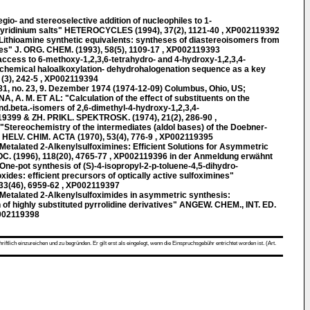
o- and stereoselective addition of nucleophiles to 1-
yridinium salts" HETEROCYCLES (1994), 37(2), 1121-40 , XP002119392
ithioamine synthetic equivalents: syntheses of diastereoisomers from
nes" J. ORG. CHEM. (1993), 58(5), 1109-17 , XP002119393
access to 6-methoxy-1,2,3,6-tetrahydro- and 4-hydroxy-1,2,3,4-
ochemical haloalkoxylation- dehydrohalogenation sequence as a key
(3), 242-5 , XP002119394
 no. 23, 9. Dezember 1974 (1974-12-09) Columbus, Ohio, US;
, A. M. ET AL: "Calculation of the effect of substituents on the
and.beta.-isomers of 2,6-dimethyl-4-hydroxy-1,2,3,4-
19399 & ZH. PRIKL. SPEKTROSK. (1974), 21(2), 286-90 ,
ereochemistry of the intermediates (aldol bases) of the Doebner-
s" HELV. CHIM. ACTA (1970), 53(4), 776-9 , XP002119395
talated 2-Alkenylsulfoximines: Efficient Solutions for Asymmetric
C. (1996), 118(20), 4765-77 , XP002119396 in der Anmeldung erwähnt
-pot synthesis of (S)-4-isopropyl-2-p-toluene-4,5-dihydro-
xides: efficient precursors of optically active sulfoximines"
3(46), 6959-62 , XP002119397
talated 2-Alkenylsulfoximides in asymmetric synthesis:
 of highly substituted pyrrolidine derivatives" ANGEW. CHEM., INT. ED.
P002119398
ch einzureichen und zu begründen. Er gilt erst als eingelegt, wenn die Einspruchsgebühr entrichtet worden ist. (Art.