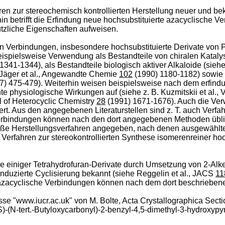
hren zur stereochemisch kontrollierten Herstellung neuer und b
n betrifft die Erfindung neue hochsubstituierte azacyclische 
tzliche Eigenschaften aufweisen.
Verbindungen, insbesondere hochsubstituierte Derivate von Pyr
spielsweise Verwendung als Bestandteile von chiralen Katalys
1341-1344), als Bestandteile biologisch aktiver Alkaloide (siehe 
 Jäger et al., Angewandte Chemie
102
(1990) 1180-1182) sowie 
7) 475-479). Weiterhin weisen beispielsweise nach dem erfindu
te physiologische Wirkungen auf (siehe z. B. Kuzmitskii et al.
l of Heterocyclic Chemistry
28
(1991) 1671-1676). Auch die Ver
rt. Aus den angegebenen Literaturstellen sind z. T. auch Verfah
rbindungen können nach den dort angegebenen Methoden üblic
äße Herstellungsverfahren angegeben, nach denen ausgewählte 
Verfahren zur stereokontrollierten Synthese isomerenreiner hoc
ese einiger Tetrahydrofuran-Derivate durch Umsetzung von 2-Alken
nduzierte Cyclisierung bekannt (siehe Reggelin et al., JACS
11
acyclische Verbindungen können nach dem dort beschriebenen 
esse "www.iucr.ac.uk" von M. Bolte, Acta Crystallographica Sect
)-(N-tert.-Butyloxycarbonyl)-2-benzyl-4,5-dimethyl-3-hydroxypyr