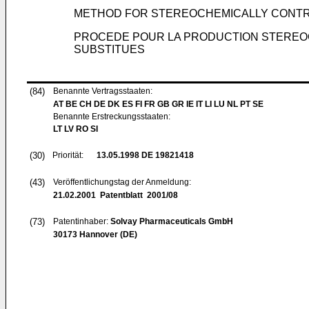
METHOD FOR STEREOCHEMICALLY CONTR
PROCEDE POUR LA PRODUCTION STEREO
SUBSTITUES
(84)
Benannte Vertragsstaaten:
AT BE CH DE DK ES FI FR GB GR IE IT LI LU NL PT SE
Benannte Erstreckungsstaaten:
LT LV RO SI
(30)
Priorität:
13.05.1998
DE 19821418
(43)
Veröffentlichungstag der Anmeldung:
21.02.2001
Patentblatt 2001/08
(73)
Patentinhaber:
Solvay Pharmaceuticals GmbH
30173 Hannover (DE)