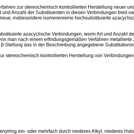
fahren zur stereochemisch kontrollierten Herstellung neuer und
t und Anzahl der Substituenten in diesen Verbindungen breit v
 neue, insbesondere isomerenreine hochsubstituierte azacycli
ituierte azacyclische Verbindungen, worin Art und Anzahl der S
nn man nach einem erfindungsgemäßen Verfahren metallierte 2
n β-Stellung das in der Beschreibung angegebene Substitution
zur stereochemisch kontrollierten Herstellung von Verbindungen
enylring ein- oder mehrfach durch niederes Alkyl, niederes Hal