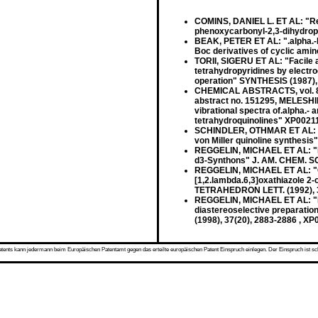
COMINS, DANIEL L. ET AL: "Regi
phenoxycarbonyl-2,3-dihydrop
BEAK, PETER ET AL: ".alpha.-L
Boc derivatives of cyclic ami
TORII, SIGERU ET AL: "Facile 
tetrahydropyridines by electr
operation" SYNTHESIS (1987), 
CHEMICAL ABSTRACTS, vol. 81,
abstract no. 151295, MELESHINA
vibrational spectra of.alpha.- 
tetrahydroquinolines" XP0021
SCHINDLER, OTHMAR ET AL: "St
von Miller quinoline synthesi
REGGELIN, MICHAEL ET AL: "Me
d3-Synthons" J. AM. CHEM. SO
REGGELIN, MICHAEL ET AL: "One
[1,2.lambda.6,3]oxathiazole 2-o
TETRAHEDRON LETT. (1992), 3
REGGELIN, MICHAEL ET AL: "Me
diastereoselective preparation
(1998), 37(20), 2883-2886 , X
s kann jedermann beim Europäischen Patentamt gegen das erteilte europäischen Patent Einspruch einlegen. Der Einspruch ist schriftli