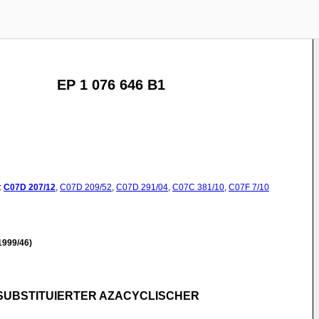
EP 1 076 646 B1
:
C07D
207/12
,
C07D
209/52
,
C07D
291/04
,
C07C
381/10
,
C07F
7/10
1999/46)
UBSTITUIERTER AZACYCLISCHER