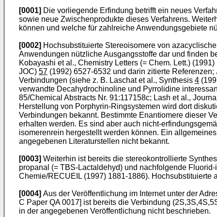
[0001]
Die vorliegende Erfindung betrifft ein neues Verfa
sowie neue Zwischenprodukte dieses Verfahrens. Weiterhi
können und welche für zahlreiche Anwendungsgebiete nü
[0002]
Hochsubstituierte Stereoisomere von azacyclischen 
Anwendungen nützliche Ausgangsstoffe dar und finden bei
Kobayashi et al., Chemistry Letters (= Chem. Lett.) (1991) 
JOC)
57
(1992) 6527-6532 und darin zitierte Referenzen;
Verbindungen (siehe z. B. Laschat et al., Synthesis
4
(199
verwandte Decahydrochinoline und Pyrrolidine interessan
85/Chemical Abstracts Nr. 91:117158c; Lash et al., Journa
Herstellung von Porphyrin-Ringsystemen wird dort diskutie
Verbindungen bekannt. Bestimmte Enantiomere dieser Ve
erhalten werden. Es sind aber auch nicht-erfindungsgem
isomerenrein hergestellt werden können. Ein allgemeines 
angegebenen Literaturstellen nicht bekannt.
[0003]
Weiterhin ist bereits die stereokontrollierte Synth
propanal (= TBS-Lactaldehyd) und nachfolgende Fluorid-i
Chemie/RECUEIL (1997) 1881-1886). Hochsubstituierte az
[0004]
Aus der Veröffentlichung im Internet unter der Adr
C Paper QA 0017] ist bereits die Verbindung (2S,3S,4S,5S
in der angegebenen Veröffentlichung nicht beschrieben.