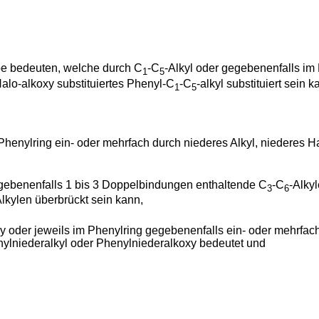
e bedeuten, welche durch C
-C
-Alkyl oder gegebenenfalls im 
1
5
alo-alkoxy substituiertes Phenyl-C
-C
-alkyl substituiert sein k
1
5
Phenylring ein- oder mehrfach durch niederes Alkyl, niederes H
egebenenfalls 1 bis 3 Doppelbindungen enthaltende C
-C
-Alky
3
6
Alkylen überbrückt sein kann,
xy oder jeweils im Phenylring gegebenenfalls ein- oder mehrfach
nylniederalkyl oder Phenylniederalkoxy bedeutet und