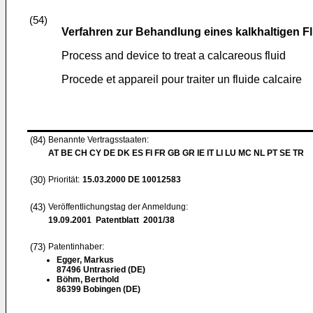
(54)
Verfahren zur Behandlung eines kalkhaltigen 
Process and device to treat a calcareous fluid
Procede et appareil pour traiter un fluide calcaire
(84)
Benannte Vertragsstaaten:
AT BE CH CY DE DK ES FI FR GB GR IE IT LI LU MC NL PT SE TR
(30)
Priorität:
15.03.2000
DE 10012583
(43)
Veröffentlichungstag der Anmeldung:
19.09.2001
Patentblatt 2001/38
(73)
Patentinhaber:
Egger, Markus
87496 Untrasried (DE)
Böhm, Berthold
86399 Bobingen (DE)