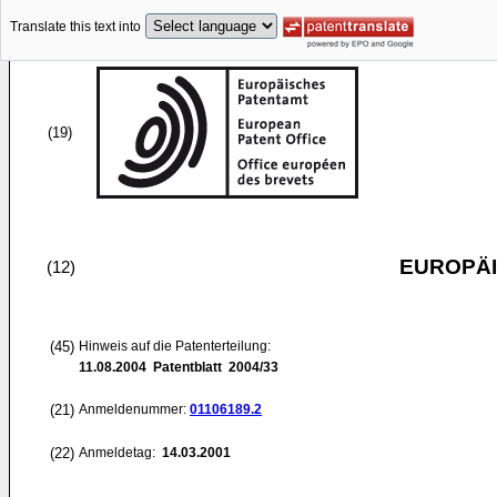
Translate this text into
(19)
EUROPÄI
(12)
(45)
Hinweis auf die Patenterteilung:
11.08.2004
Patentblatt 2004/33
(21)
Anmeldenummer:
01106189.2
(22)
Anmeldetag:
14.03.2001