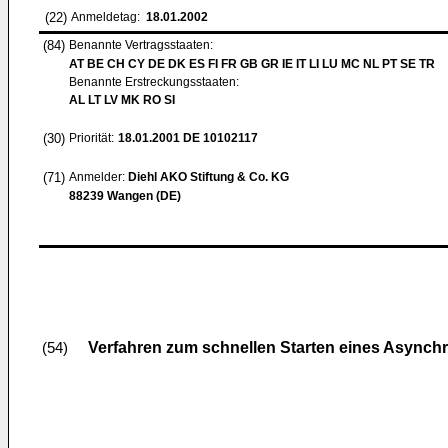
(22)
Anmeldetag:
18.01.2002
(84)
Benannte Vertragsstaaten:
AT BE CH CY DE DK ES FI FR GB GR IE IT LI LU MC NL PT SE TR
Benannte Erstreckungsstaaten:
AL LT LV MK RO SI
(30)
Priorität:
18.01.2001
DE 10102117
(71)
Anmelder:
Diehl AKO Stiftung & Co. KG
88239 Wangen (DE)
Verfahren zum schnellen Starten eines Async
(54)