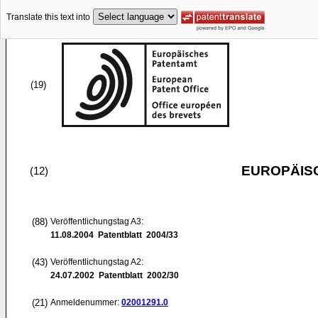
Translate this text into
(19)
EUROPÄIS
(12)
(88)
Veröffentlichungstag A3:
11.08.2004
Patentblatt 2004/33
(43)
Veröffentlichungstag A2:
24.07.2002
Patentblatt 2002/30
(21)
Anmeldenummer:
02001291.0