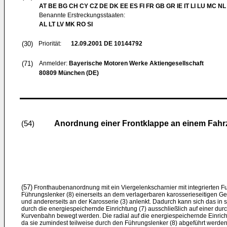
AT BE BG CH CY CZ DE DK EE ES FI FR GB GR IE IT LI LU MC NL
Benannte Erstreckungsstaaten:
AL LT LV MK RO SI
(30)
Priorität:
12.09.2001
DE 10144792
(71)
Anmelder:
Bayerische Motoren Werke Aktiengesellschaft
80809 München (DE)
Anordnung einer Frontklappe an einem Fah
(54)
(57)
Fronthaubenanordnung mit ein Viergelenkscharnier mit integrierten F
Führungslenker (8) einerseits an dem verlagerbaren karosserieseitigen Ge
und andererseits an der Karosserie (3) anlenkt. Dadurch kann sich das in
durch die energiespeichernde Einrichtung (7) ausschließlich auf einer d
Kurvenbahn bewegt werden. Die radial auf die energiespeichernde Einrich
da sie zumindest teilweise durch den Führungslenker (8) abgeführt werde