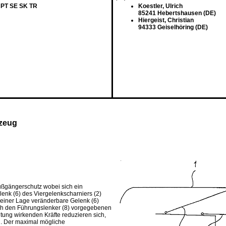
 PT SE SK TR
Koestler, Ulrich
85241 Hebertshausen (DE)
Hiergeist, Christian
94333 Geiselhöring (DE)
rzeug
ußgängerschutz wobei sich ein
lenk (6) des Viergelenkscharniers (2)
 seiner Lage veränderbare Gelenk (6)
urch den Führungslenker (8) vorgegebenen
tung wirkenden Kräfte reduzieren sich,
n. Der maximal mögliche