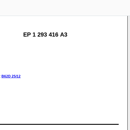
EP 1 293 416 A3
:
B62D
25/12