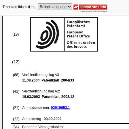
Translate this text into
(19)
(12)
(88)
Veröffentlichungstag A3:
11.08.2004
Patentblatt 2004/33
(43)
Veröffentlichungstag A2:
19.03.2003
Patentblatt 2003/12
(21)
Anmeldenummer:
02019653.1
(22)
Anmeldetag:
03.09.2002
(84)
Benannte Vertragsstaaten: