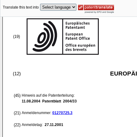
Translate this text into
(19)
EUROPÄI
(12)
(45)
Hinweis auf die Patenterteilung:
11.08.2004
Patentblatt 2004/33
(21)
Anmeldenummer:
01270725.3
(22)
Anmeldetag:
27.11.2001