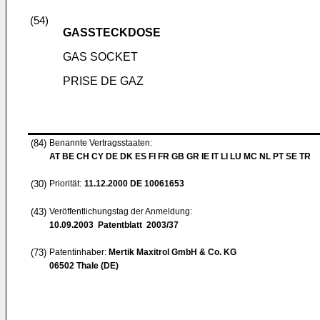
(54)
GASSTECKDOSE
GAS SOCKET
PRISE DE GAZ
(84)
Benannte Vertragsstaaten:
AT BE CH CY DE DK ES FI FR GB GR IE IT LI LU MC NL PT SE TR
(30)
Priorität:
11.12.2000
DE 10061653
(43)
Veröffentlichungstag der Anmeldung:
10.09.2003
Patentblatt 2003/37
(73)
Patentinhaber:
Mertik Maxitrol GmbH & Co. KG
06502 Thale (DE)