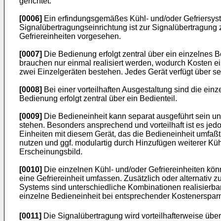
gerichtet.
[0006]
Ein erfindungsgemäßes Kühl- und/oder Gefriersyste
Signalübertragungseinrichtung ist zur Signalübertragung 
Gefriereinheiten vorgesehen.
[0007]
Die Bedienung erfolgt zentral über ein einzelnes B
brauchen nur einmal realisiert werden, wodurch Kosten ei
zwei Einzelgeräten bestehen. Jedes Gerät verfügt über se
[0008]
Bei einer vorteilhaften Ausgestaltung sind die ein
Bedienung erfolgt zentral über ein Bedienteil.
[0009]
Die Bedieneinheit kann separat ausgeführt sein u
stehen. Besonders ansprechend und vorteilhaft ist es jedo
Einheiten mit diesem Gerät, das die Bedieneinheit umfaß
nutzen und ggf. modulartig durch Hinzufügen weiterer Küh
Erscheinungsbild.
[0010]
Die einzelnen Kühl- und/oder Gefriereinheiten kö
eine Gefriereinheit umfassen. Zusätzlich oder alternativ 
Systems sind unterschiedliche Kombinationen realisierbar
einzelne Bedieneinheit bei entsprechender Kostenerspar
[0011]
Die Signalübertragung wird vorteilhafterweise über e