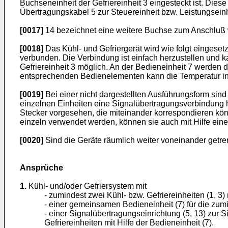
Buchseneinheit der Gefriereinheit 3 eingesteckt ist. Die
Übertragungskabel 5 zur Steuereinheit bzw. Leistungseinh
[0017]
14 bezeichnet eine weitere Buchse zum Anschluß we
[0018]
Das Kühl- und Gefriergerät wird wie folgt eingeset
verbunden. Die Verbindung ist einfach herzustellen und 
Gefriereinheit 3 möglich. An der Bedieneinheit 7 werden di
entsprechenden Bedienelementen kann die Temperatur in 
[0019]
Bei einer nicht dargestellten Ausführungsform sin
einzelnen Einheiten eine Signalübertragungsverbindung 
Stecker vorgesehen, die miteinander korrespondieren kön
einzeln verwendet werden, können sie auch mit Hilfe ei
[0020]
Sind die Geräte räumlich weiter voneinander getr
Ansprüche
1.
Kühl- und/oder Gefriersystem mit
- zumindest zwei Kühl- bzw. Gefriereinheiten (1, 3)
- einer gemeinsamen Bedieneinheit (7) für die zumi
- einer Signalübertragungseinrichtung (5, 13) zur 
Gefriereinheiten mit Hilfe der Bedieneinheit (7).