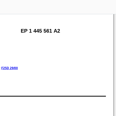
EP 1 445 561 A2
:
F25D
29/00