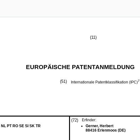
(11)
EUROPÄISCHE PATENTANMELDUNG
(51)
7
Internationale Patentklassifikation (IPC)
(72)
Erfinder:
 NL PT RO SE SI SK TR
Gerner, Herbert
88416 Erlenmoos (DE)