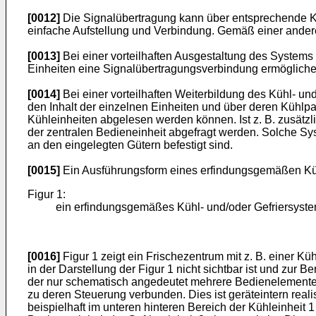
[0012]
Die Signalübertragung kann über entsprechende Ka
einfache Aufstellung und Verbindung. Gemäß einer ander
[0013]
Bei einer vorteilhaften Ausgestaltung des System
Einheiten eine Signalübertragungsverbindung ermöglichen.
[0014]
Bei einer vorteilhaften Weiterbildung des Kühl- u
den Inhalt der einzelnen Einheiten und über deren Kühlp
Kühleinheiten abgelesen werden können. Ist z. B. zusätzl
der zentralen Bedieneinheit abgefragt werden. Solche Sy
an den eingelegten Gütern befestigt sind.
[0015]
Ein Ausführungsform eines erfindungsgemäßen Kühl-
Figur 1:
ein erfindungsgemäßes Kühl- und/oder Gefriersyste
[0016]
Figur 1 zeigt ein Frischezentrum mit z. B. einer Kü
in der Darstellung der Figur 1 nicht sichtbar ist und zur Be
der nur schematisch angedeutet mehrere Bedienelemente u
zu deren Steuerung verbunden. Dies ist geräteintern realis
beispielhaft im unteren hinteren Bereich der Kühleinheit 