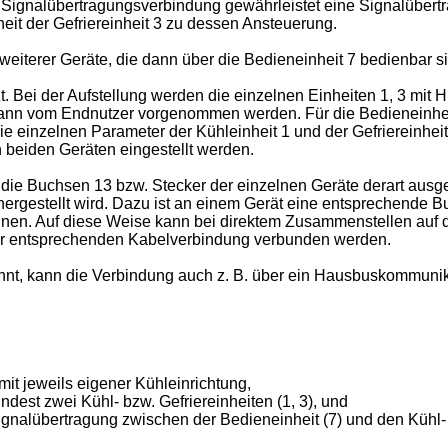
se Signalübertragungsverbindung gewährleistet eine Signalüber
eit der Gefriereinheit 3 zu dessen Ansteuerung.
iterer Geräte, die dann über die Bedieneinheit 7 bedienbar si
zt. Bei der Aufstellung werden die einzelnen Einheiten 1, 3 mit
kann vom Endnutzer vorgenommen werden. Für die Bedieneinheit 
e einzelnen Parameter der Kühleinheit 1 und der Gefriereinheit 
beiden Geräten eingestellt werden.
d die Buchsen 13 bzw. Stecker der einzelnen Geräte derart aus
hergestellt wird. Dazu ist an einem Gerät eine entsprechende
nen. Auf diese Weise kann bei direktem Zusammenstellen auf d
ner entsprechenden Kabelverbindung verbunden werden.
ennt, kann die Verbindung auch z. B. über ein Hausbuskommun
 mit jeweils eigener Kühleinrichtung,
ndest zwei Kühl- bzw. Gefriereinheiten (1, 3), und
Signalübertragung zwischen der Bedieneinheit (7) und den Kühl-