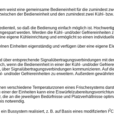
m weist eine gemeinsame Bedieneinheit für die zumindest zwei
zwischen der Bedieneinheit und den zumindest zwei Kühl- bzw. 
edienteil, so daß die Bedienung einfach möglich ist. Hochwerti
ngespart werden. Werden die Kühl- und/oder Gefriereinheiten z
ine eigene Kühleinrichtung und ermöglicht so einen individuelle
zelnen Einheiten eigenständig und verfügen über eine eigene El
nd über entsprechende Signalübertragungsverbindungen mit den 
ch, wenn die Bedieneinheit in einer der Kühl- und/oder Gefriere
t, über Signalübertragungsverbindungen kommunizieren. Auf die
l- und/oder Gefriereinheiten zu erweitern. Außerdem gewährleis
nnen verschiedene Temperaturzonen eines Frischesystems darste
zu einer der Einheiten kann eine Eiswürfelzubereitungsvorrichtu
, die an die jeweiligen Bedürfnisse und Platzverhältnisse opt
nis notwendig.
2
in Bussystem realisiert, z. B. auf Basis eines modifizierten I
C