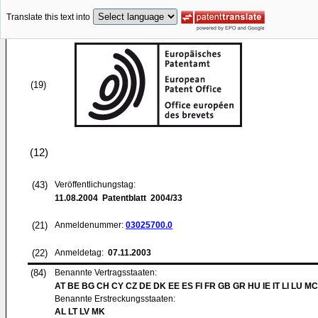
Translate this text into
(19)
(12)
(43)
Veröffentlichungstag:
11.08.2004
Patentblatt 2004/33
(21)
Anmeldenummer:
03025700.0
(22)
Anmeldetag:
07.11.2003
(84)
Benannte Vertragsstaaten:
AT BE BG CH CY CZ DE DK EE ES FI FR GB GR HU IE IT LI LU MC
Benannte Erstreckungsstaaten:
AL LT LV MK