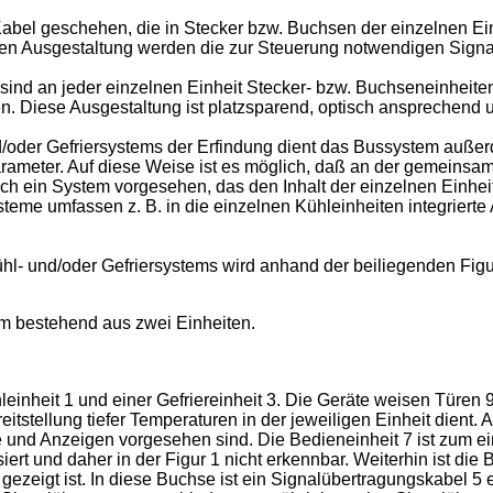
bel geschehen, die in Stecker bzw. Buchsen der einzelnen Ein
en Ausgestaltung werden die zur Steuerung notwendigen Signal
s sind an jeder einzelnen Einheit Stecker- bzw. Buchseneinhei
 Diese Ausgestaltung ist platzsparend, optisch ansprechend un
nd/oder Gefriersystems der Erfindung dient das Bussystem außer
arameter. Auf diese Weise ist es möglich, daß an der gemeinsa
ich ein System vorgesehen, das den Inhalt der einzelnen Einhei
steme umfassen z. B. in die einzelnen Kühleinheiten integriert
 und/oder Gefriersystems wird anhand der beiliegenden Figur i
m bestehend aus zwei Einheiten.
hleinheit 1 und einer Gefriereinheit 3. Die Geräte weisen Türen 
reitstellung tiefer Temperaturen in der jeweiligen Einheit dient. 
nd Anzeigen vorgesehen sind. Die Bedieneinheit 7 ist zum ein
iert und daher in der Figur 1 nicht erkennbar. Weiterhin ist die
1 gezeigt ist. In diese Buchse ist ein Signalübertragungskabel