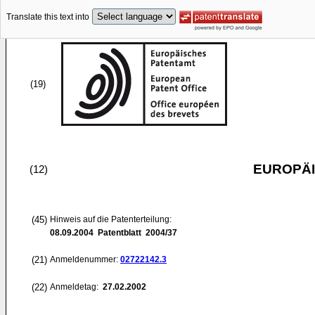
Translate this text into
(19)
EUROPÄI
(12)
(45)
Hinweis auf die Patenterteilung:
08.09.2004
Patentblatt 2004/37
(21)
Anmeldenummer:
02722142.3
(22)
Anmeldetag:
27.02.2002