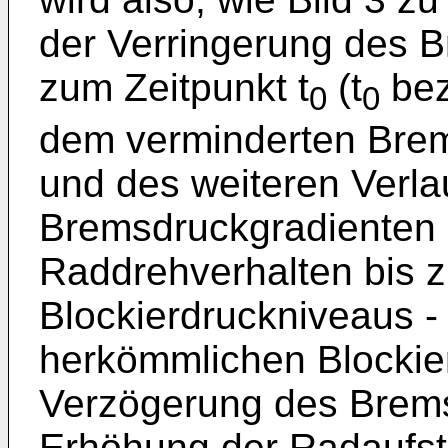
der Verringerung des 
zum Zeitpunkt t
(t
bez
0
0
dem verminderten Bre
und des weiteren Verla
Bremsdruckgradienten 
Raddrehverhalten bis 
Blockierdruckniveaus - 
herkömmlichen Blockier
Verzögerung des Brems
Erhöhung der Radaufst