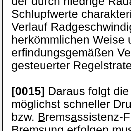
der durch niedrige Rad
Schlupfwerte charakterisi
Verlauf Radgeschwindig
herkömmlichen Weise 
erfindungsgemäßen Ver
gesteuerter Regelstrat
[0015]
Daraus folgt die
möglichst schneller D
bzw.
B
rems
a
ssistenz-F
Bremsung erfolgen mus