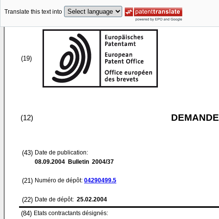
Translate this text into
(19)
DEMANDE
(12)
(43)
Date de publication:
08.09.2004
Bulletin 2004/37
(21)
Numéro de dépôt:
04290499.5
(22)
Date de dépôt:
25.02.2004
(84)
Etats contractants désignés: