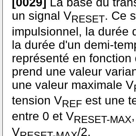
[0029]
La base du tran
un signal V
. Ce 
RESET
impulsionnel, la durée d
la durée d'un demi-temps
représenté en fonction 
prend une valeur varian
une valeur maximale V
tension V
est une t
REF
entre 0 et V
RESET-MAX
V
/2.
RESET-MAX