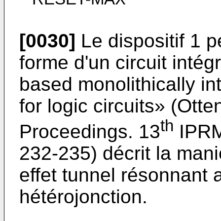
[0030]
Le dispositif 1 p
forme d'un circuit intég
based monolithically i
for logic circuits» (Ott
th
Proceedings. 13
IPRM
232-235) décrit la mani
effet tunnel résonnant a
hétérojonction.