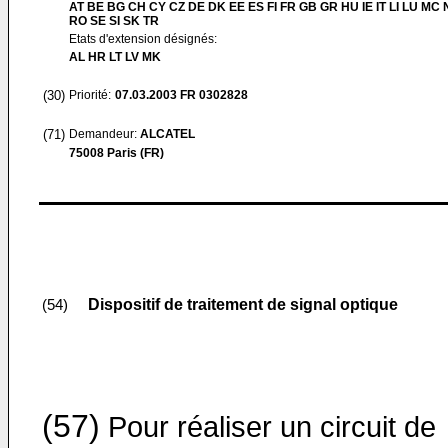
AT BE BG CH CY CZ DE DK EE ES FI FR GB GR HU IE IT LI LU MC 
RO SE SI SK TR
Etats d'extension désignés:
AL HR LT LV MK
(30)
Priorité:
07.03.2003
FR 0302828
(71)
Demandeur:
ALCATEL
75008 Paris (FR)
Dispositif de traitement de signal optique
(54)
(57)
Pour réaliser un circuit de