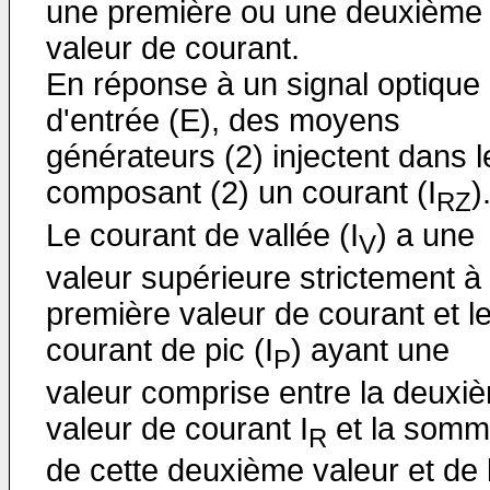
une première ou une deuxième
valeur de courant.
En réponse à un signal optique
d'entrée (E), des moyens
générateurs (2) injectent dans l
composant (2) un courant (I
)
RZ
Le courant de vallée (I
) a une
V
valeur supérieure strictement à 
première valeur de courant et l
courant de pic (I
) ayant une
P
valeur comprise entre la deuxi
valeur de courant I
et la som
R
de cette deuxième valeur et de 