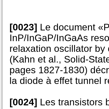
[0023]
Le document «Ph
InP/InGaP/InGaAs reson
relaxation oscillator by 
(Kahn et al., Solid-Stat
pages 1827-1830) décri
la diode à effet tunnel
[0024]
Les transistors b