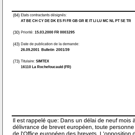
(84)
Etats contractants désignés:
AT BE CH CY DE DK ES FI FR GB GR IE IT LI LU MC NL PT SE TR
(30)
Priorité:
15.03.2000
FR 0003295
(43)
Date de publication de la demande:
26.09.2001
Bulletin 2001/39
(73)
Titulaire:
SIMTEX
16110 La Rochefoucauld (FR)
Il est rappelé que: Dans un délai de neuf mois 
délivrance de brevet européen, toute personne 
de l'Office européen des brevets. L'opposition do