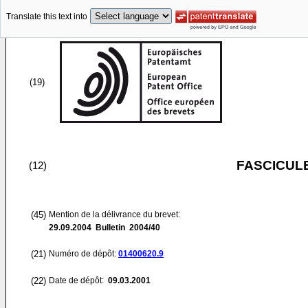
Translate this text into
(19)
FASCICUL
(12)
(45)
Mention de la délivrance du brevet:
29.09.2004
Bulletin 2004/40
(21)
Numéro de dépôt:
01400620.9
(22)
Date de dépôt:
09.03.2001