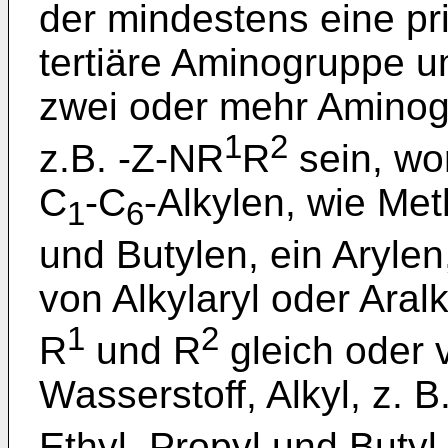
der mindestens eine pr
tertiäre Aminogruppe u
zwei oder mehr Aminog
1
2
z.B. -Z-NR
R
sein, wor
C
-C
-Alkylen, wie Met
1
6
und Butylen, ein Arylen
von Alkylaryl oder Aralk
1
2
R
und R
gleich oder 
Wasserstoff, Alkyl, z. B
Ethyl, Propyl und Butyl,