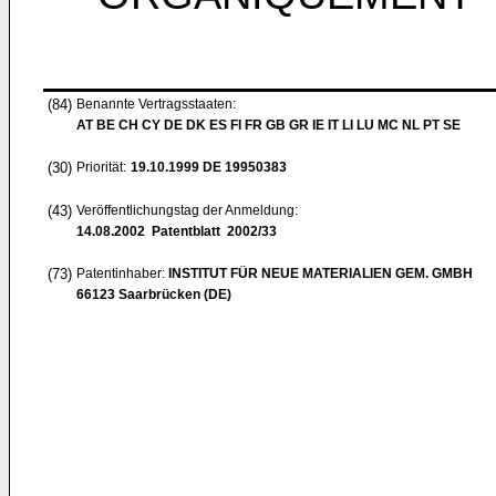
(84)
Benannte Vertragsstaaten:
AT BE CH CY DE DK ES FI FR GB GR IE IT LI LU MC NL PT SE
(30)
Priorität:
19.10.1999
DE 19950383
(43)
Veröffentlichungstag der Anmeldung:
14.08.2002
Patentblatt 2002/33
(73)
Patentinhaber:
INSTITUT FÜR NEUE MATERIALIEN GEM. GMBH
66123 Saarbrücken (DE)