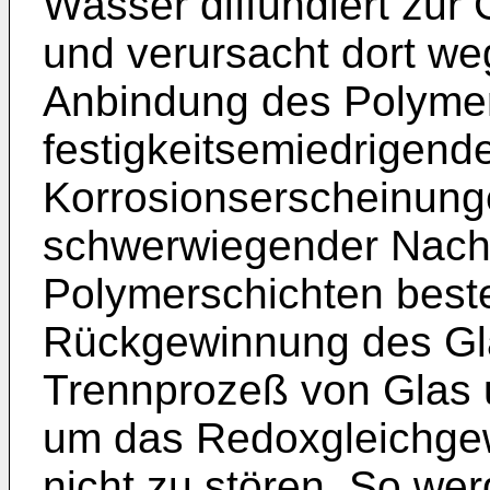
Wasser diffundiert zur
und verursacht dort w
Anbindung des Polymer
festigkeitsemiedrigend
Korrosionserscheinunge
schwerwiegender Nacht
Polymerschichten beste
Rückgewinnung des Gla
Trennprozeß von Glas 
um das Redoxgleichge
nicht zu stören. So wer