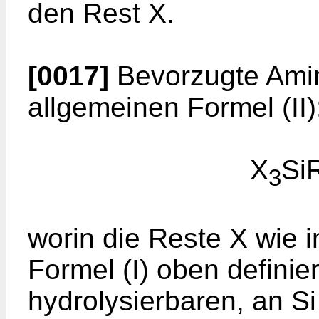
den Rest X.
[0017]
Bevorzugte Amin
allgemeinen Formel (II)
X
S
3
worin die Reste X wie 
Formel (I) oben definier
hydrolysierbaren, an S