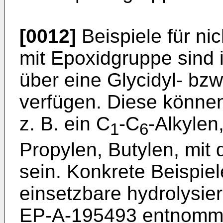
[0012]
Beispiele für ni
mit Epoxidgruppe sind 
über eine Glycidyl- bz
verfügen. Diese können
z. B. ein C
-C
-Alkylen
1
6
Propylen, Butylen, mit
sein. Konkrete Beispie
einsetzbare hydrolysie
EP-A-195493 entnommen