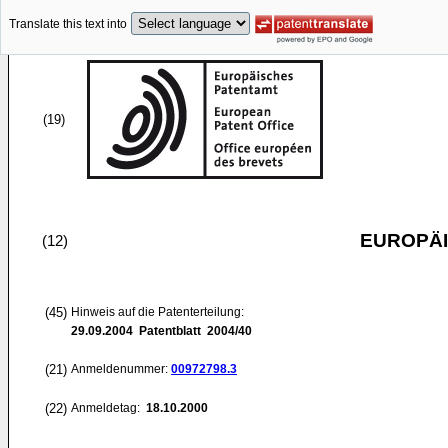
Translate this text into
(19)
EUROPÄI
(12)
(45)
Hinweis auf die Patenterteilung:
29.09.2004
Patentblatt 2004/40
(21)
Anmeldenummer:
00972798.3
(22)
Anmeldetag:
18.10.2000