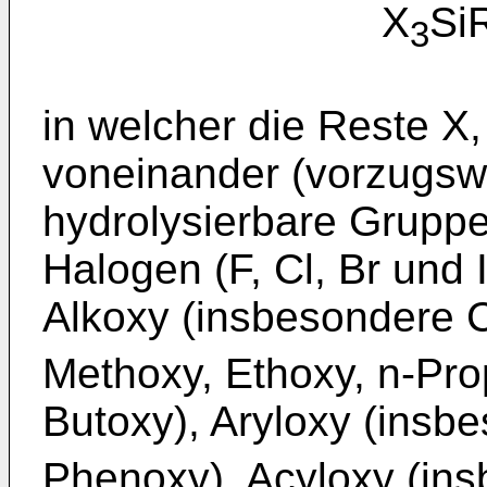
X
S
3
in welcher die Reste X,
voneinander (vorzugswe
hydrolysierbare Gruppe
Halogen (F, Cl, Br und 
Alkoxy (insbesondere 
Methoxy, Ethoxy, n-Pro
Butoxy), Aryloxy (insb
Phenoxy), Acyloxy (in