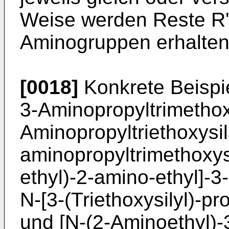
Weise werden Reste R' 
Aminogruppen erhalten
[0018]
Konkrete Beispie
3-Aminopropyltrimethox
Aminopropyltriethoxysil
aminopropyltrimethoxysi
ethyl)-2-amino-ethyl]-3
N-[3-(Triethoxysilyl)-pr
und [N-(2-Aminoethyl)-