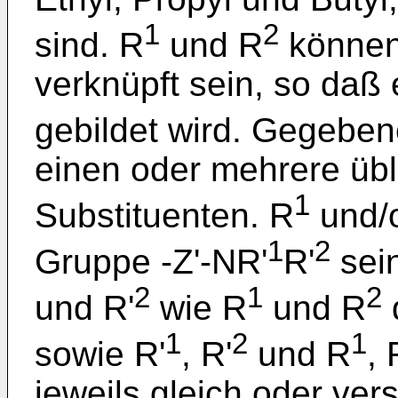
1
2
sind. R
und R
können
verknüpft sein, so daß e
gebildet wird. Gegeben
einen oder mehrere übl
1
Substituenten. R
und/
1
2
Gruppe -Z'-NR'
R'
sein
2
1
2
und R'
wie R
und R
d
1
2
1
sowie R'
, R'
und R
, 
jeweils gleich oder ver