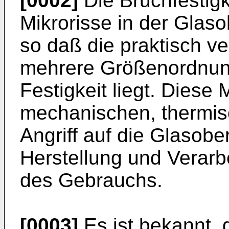
[0002]
Die Bruchfestigk
Mikrorisse in der Glaso
so daß die praktisch v
mehrere Größenordnung
Festigkeit liegt. Diese
mechanischen, thermi
Angriff auf die Glasob
Herstellung und Verarb
des Gebrauchs.
[0003]
Es ist bekannt, d