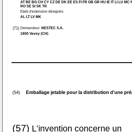
AT BE BG CH CY CZ DE DK EE ES FI FR GB GR HU IE IT LI LU MC 
RO SE SI SK TR
Etats d'extension désignés:
AL LT LV MK
(71)
Demandeur:
NESTEC S.A.
1800 Vevey (CH)
Emballage jetable pour la distribution d'une pré
(54)
(57)
L'invention concerne un